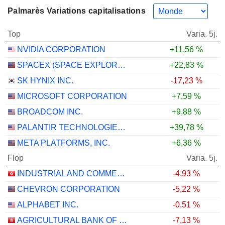
Palmarès Variations capitalisations
Top
Varia. 5j.
NVIDIA CORPORATION
+11,56 %
SPACEX (SPACE EXPLORATION TECHNOLOGIES)
+22,83 %
SK HYNIX INC.
-17,23 %
MICROSOFT CORPORATION
+7,59 %
BROADCOM INC.
+9,88 %
PALANTIR TECHNOLOGIES INC.
+39,78 %
META PLATFORMS, INC.
+6,36 %
Flop
Varia. 5j.
INDUSTRIAL AND COMMERCIAL BANK OF CHINA LIMITED
-4,93 %
CHEVRON CORPORATION
-5,22 %
ALPHABET INC.
-0,51 %
AGRICULTURAL BANK OF CHINA LIMITED
-7,13 %