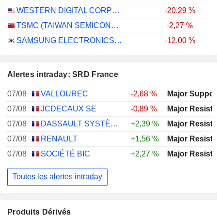
WESTERN DIGITAL CORPORATION
-20,29 %
TSMC (TAIWAN SEMICONDUCTOR MANUFACTURING COMPANY)
-2,27 %
SAMSUNG ELECTRONICS CO., LTD.
-12,00 %
Alertes intraday: SRD France
07/08
VALLOUREC
-2,68 %
07/08
JCDECAUX SE
-0,89 %
07/08
DASSAULT SYSTÈMES SE
+2,39 %
07/08
RENAULT
+1,56 %
07/08
SOCIÉTÉ BIC
+2,27 %
Toutes les alertes intraday
Produits Dérivés