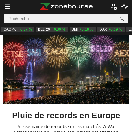
CAC 40
+0,17 %
BEL 20
+0,30 %
SMI
+0,18 %
DAX
+0,69 %
E
Pluie de records en Europe
Une semaine de records sur les marchés. A Wall