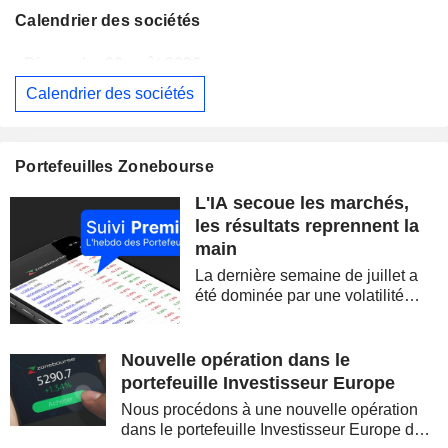
Calendrier des sociétés
Dimanche 09 août 2026
Calendrier des sociétés
WESTPAC BANKING CORPORATION
Publication des résultats - Q3 2026
AS
BARRICK MINING CORPORATION
Publication des résultats - Q2 2026
12:00
Portefeuilles Zonebourse
SIMON PROPERTY GROUP, INC.
Publication des résultats - Q2 2026
L'IA secoue les marchés,
FERGUSON ENTERPRISES INC.
Publication des résultats - Q2 2026
12:45
les résultats reprennent la
main
ROCKET LAB CORPORATION
Publication des résultats - Q2 2026
La dernière semaine de juillet a
MOORE THREADS TECHNOLOGY CO., LTD.
Publication des résultats - Q2 2026
été dominée par une volatilité
spectaculaire, concentrée sur les
AMRIZE AG
Publication des résultats - Q2 2026
valeurs technologiques et les
semi-conducteurs. Les
Nouvelle opération dans le
JBS N.V.
Publication des résultats - Q2 2026
inquiétudes sur la soutenabilité
portefeuille Investisseur Europe
des...
GEA GROUP AG
Publication des résultats - Q2 2026
Nous procédons à une nouvelle opération
dans le portefeuille Investisseur Europe de
Dimanche 09 août 2026