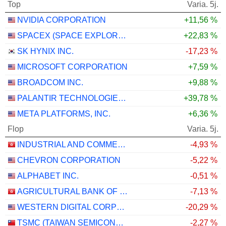
Top
Varia. 5j.
NVIDIA CORPORATION
+11,56 %
SPACEX (SPACE EXPLORATION TECHNOLOGIES)
+22,83 %
SK HYNIX INC.
-17,23 %
MICROSOFT CORPORATION
+7,59 %
BROADCOM INC.
+9,88 %
PALANTIR TECHNOLOGIES INC.
+39,78 %
META PLATFORMS, INC.
+6,36 %
Flop
Varia. 5j.
INDUSTRIAL AND COMMERCIAL BANK OF CHINA LIMITED
-4,93 %
CHEVRON CORPORATION
-5,22 %
ALPHABET INC.
-0,51 %
AGRICULTURAL BANK OF CHINA LIMITED
-7,13 %
WESTERN DIGITAL CORPORATION
-20,29 %
TSMC (TAIWAN SEMICONDUCTOR MANUFACTURING COMPANY)
-2,27 %