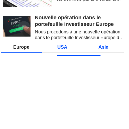
spectaculaire, concentrée sur les
valeurs technologiques et les
semi-conducteurs. Les
Nouvelle opération dans le
inquiétudes sur la soutenabilité
portefeuille Investisseur Europe
des...
Nous procédons à une nouvelle opération
dans le portefeuille Investisseur Europe de
Zonebourse.
Europe
USA
Asie