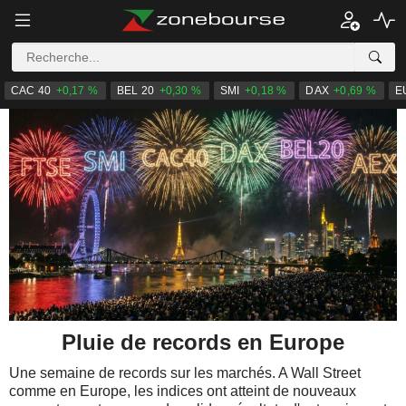
CAC 40
+0,17 %
BEL 20
+0,30 %
SMI
+0,18 %
DAX
+0,69 %
E
Pluie de records en Europe
Une semaine de records sur les marchés. A Wall Street
comme en Europe, les indices ont atteint de nouveaux