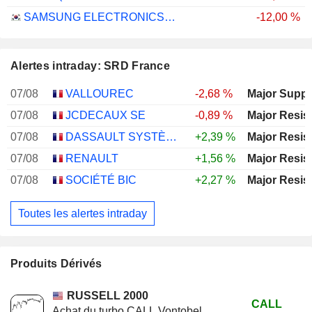
SAMSUNG ELECTRONICS CO., LTD.
-12,00 %
Alertes intraday: SRD France
07/08
VALLOUREC
-2,68 %
Major Suppo
07/08
JCDECAUX SE
-0,89 %
Major Resis
07/08
DASSAULT SYSTÈMES SE
+2,39 %
Major Resis
07/08
RENAULT
+1,56 %
Major Resis
07/08
SOCIÉTÉ BIC
+2,27 %
Major Resis
Toutes les alertes intraday
Produits Dérivés
RUSSELL 2000
CALL
Achat du turbo CALL Vontobel