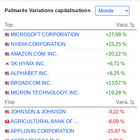
Palmarès Variations capitalisations
Top
Varia. 5j.
MICROSOFT CORPORATION
+27,99 %
NVIDIA CORPORATION
+15,25 %
AMAZON.COM, INC.
+20,12 %
SK HYNIX INC.
+6,71 %
ALPHABET INC.
+6,25 %
BROADCOM INC.
+13,57 %
MICRON TECHNOLOGY, INC.
+19,28 %
Flop
Varia. 5j.
JOHNSON & JOHNSON
-3,22 %
AGRICULTURAL BANK OF CHINA LIMITED
-6,09 %
APPLOVIN CORPORATION
-15,97 %