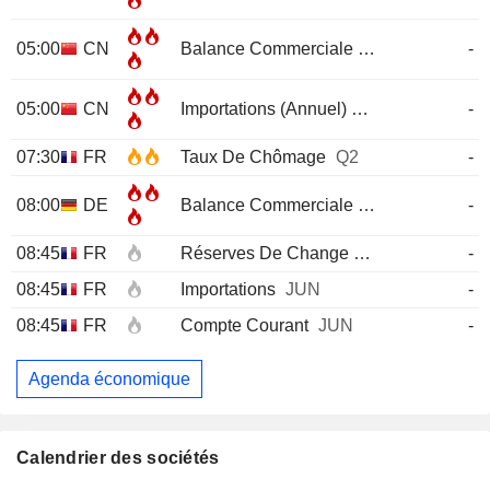
05:00
CN
Balance Commerciale
JUL
-
05:00
CN
Importations (Annuel)
JUL
-
07:30
FR
Taux De Chômage
Q2
-
08:00
DE
Balance Commerciale
JUN
-
08:45
FR
Réserves De Change
JUL
-
08:45
FR
Importations
JUN
-
08:45
FR
Compte Courant
JUN
-
Agenda économique
Calendrier des sociétés