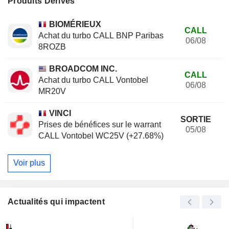
Produits Dérivés
BIOMÉRIEUX
CALL
Achat du turbo CALL BNP Paribas
06/08
8ROZB
BROADCOM INC.
CALL
Achat du turbo CALL Vontobel
06/08
MR20V
VINCI
SORTIE
Prises de bénéfices sur le warrant
05/08
CALL Vontobel WC25V (+27.68%)
Voir plus
Actualités qui impactent