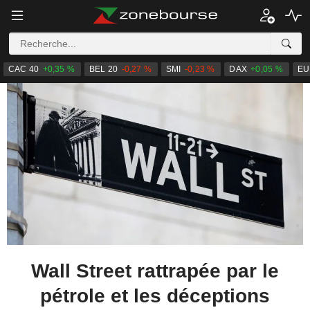
CAC 40
+0,35 %
BEL 20
-0,27 %
SMI
-0,23 %
DAX
+0,05 %
EU
Wall Street rattrapée par le
pétrole et les déceptions