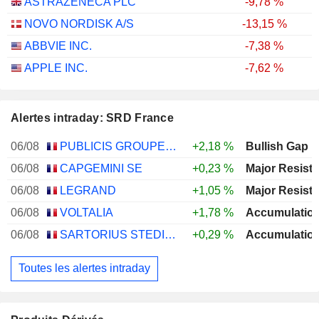
ASTRAZENECA PLC
-9,78 %
NOVO NORDISK A/S
-13,15 %
ABBVIE INC.
-7,38 %
APPLE INC.
-7,62 %
Alertes intraday: SRD France
06/08
PUBLICIS GROUPE S.A.
+2,18 %
Bullish Gap
06/08
CAPGEMINI SE
+0,23 %
06/08
LEGRAND
+1,05 %
06/08
VOLTALIA
+1,78 %
06/08
SARTORIUS STEDIM BIOTECH
+0,29 %
Toutes les alertes intraday