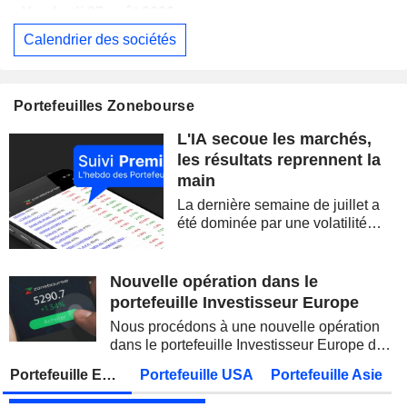
Vendredi 07 août 2026
Calendrier des sociétés
EUTELSAT COMMUNICATIONS
Publication des résultats - Annuel 2026
ALLIANZ SE
Publication des résultats - Q2 2026
07:00
Portefeuilles Zonebourse
STATE BANK OF INDIA
Publication des résultats - Q1 2027
L'IA secoue les marchés,
OVERSEA-CHINESE BANKING CORPORATION LIMITED
Publication des résultats - Q2 2026
les résultats reprennent la
main
MUNICH RE
Publication des résultats - Q2 2026
La dernière semaine de juillet a
JAPAN POST BANK CO., LTD.
Publication des résultats - Q1 2027
été dominée par une volatilité
spectaculaire, concentrée sur les
ADNOC GAS PLC
Publication des résultats - Q2 2026
valeurs technologiques et les
semi-conducteurs. Les
Nouvelle opération dans le
KDDI CORPORATION
Publication des résultats - Q1 2027
AS
inquiétudes sur la soutenabilité
portefeuille Investisseur Europe
des...
UNITED OVERSEAS BANK LIMITED
Publication des résultats - Q2 2026
Nous procédons à une nouvelle opération
dans le portefeuille Investisseur Europe de
FUJIKURA LTD.
Publication des résultats - Q1 2027
Zonebourse.
Portefeuille Europe
Portefeuille USA
Portefeuille Asie