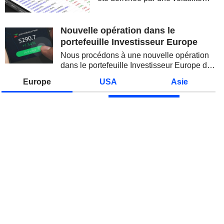
spectaculaire, concentrée sur les
valeurs technologiques et les
semi-conducteurs. Les
Nouvelle opération dans le
inquiétudes sur la soutenabilité
portefeuille Investisseur Europe
des...
Nous procédons à une nouvelle opération
dans le portefeuille Investisseur Europe de
Zonebourse.
Europe
USA
Asie