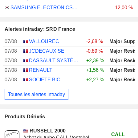
SAMSUNG ELECTRONICS CO., LTD.
-12,00 %
Alertes intraday: SRD France
07/08
VALLOUREC
-2,68 %
Major Suppo
07/08
JCDECAUX SE
-0,89 %
Major Resis
07/08
DASSAULT SYSTÈMES SE
+2,39 %
Major Resis
07/08
RENAULT
+1,56 %
Major Resis
07/08
SOCIÉTÉ BIC
+2,27 %
Major Resis
Toutes les alertes intraday
Produits Dérivés
RUSSELL 2000
CALL
Achat du turbo CALL Vontobel