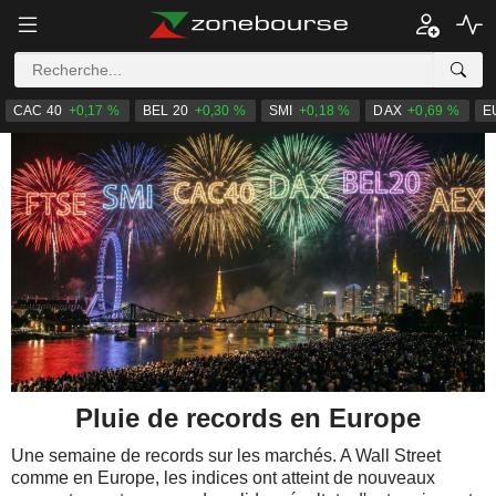
CAC 40
+0,17 %
BEL 20
+0,30 %
SMI
+0,18 %
DAX
+0,69 %
E
Pluie de records en Europe
Une semaine de records sur les marchés. A Wall Street
comme en Europe, les indices ont atteint de nouveaux