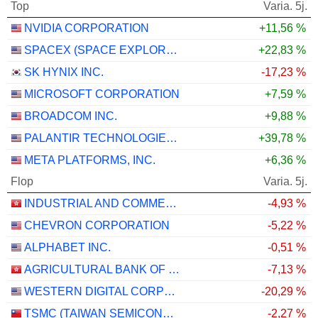
Top
Varia. 5j.
NVIDIA CORPORATION
+11,56 %
SPACEX (SPACE EXPLORATION TECHNOLOGIES)
+22,83 %
SK HYNIX INC.
-17,23 %
MICROSOFT CORPORATION
+7,59 %
BROADCOM INC.
+9,88 %
PALANTIR TECHNOLOGIES INC.
+39,78 %
META PLATFORMS, INC.
+6,36 %
Flop
Varia. 5j.
INDUSTRIAL AND COMMERCIAL BANK OF CHINA LIMITED
-4,93 %
CHEVRON CORPORATION
-5,22 %
ALPHABET INC.
-0,51 %
AGRICULTURAL BANK OF CHINA LIMITED
-7,13 %
WESTERN DIGITAL CORPORATION
-20,29 %
TSMC (TAIWAN SEMICONDUCTOR MANUFACTURING COMPANY)
-2,27 %