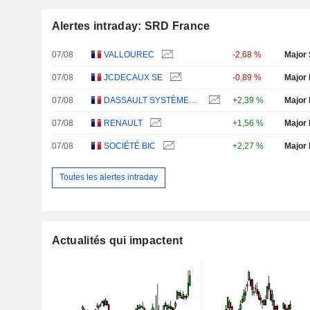
Alertes intraday: SRD France
07/08
VALLOUREC
-2,68 %
Major 
07/08
JCDECAUX SE
-0,89 %
Major 
07/08
DASSAULT SYSTÈMES SE
+2,39 %
Major 
07/08
RENAULT
+1,56 %
Major 
07/08
SOCIÉTÉ BIC
+2,27 %
Major 
Toutes les alertes intraday
Actualités qui impactent