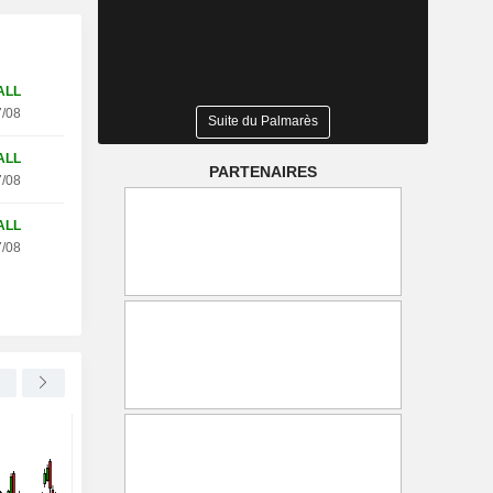
ALL
/08
Suite du Palmarès
ALL
PARTENAIRES
/08
ALL
/08
LIVE NATION ENTERTAINMENT, INC.
-0,61 %
UNITED UTILITIES GROUP PLC
Les festivals de musique
United Utilities progr
britanniques amorcent une
son projet du Manche