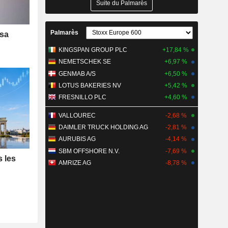
Suite du Palmarès
Palmarès
 sa
KINGSPAN GROUP PLC
+17,84 %
NEMETSCHEK SE
+6,97 %
GENMAB A/S
+6,50 %
LOTUS BAKERIES NV
+5,42 %
FRESNILLO PLC
+4,60 %
VALLOUREC
-2,68 %
DAIMLER TRUCK HOLDING AG
-2,81 %
AURUBIS AG
-4,14 %
SBM OFFSHORE N.V.
-7,69 %
s les
AMRIZE AG
-8,78 %