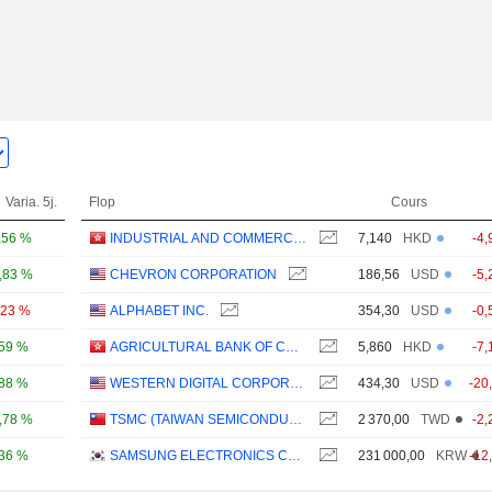
Varia. 5j.
Flop
Cours
,56 %
INDUSTRIAL AND COMMERCIAL BANK OF CHINA LIMITED
7,140
HKD
-4,
,83 %
CHEVRON CORPORATION
186,56
USD
-5,
,23 %
ALPHABET INC.
354,30
USD
-0,
,59 %
AGRICULTURAL BANK OF CHINA LIMITED
5,860
HKD
-7,
,88 %
WESTERN DIGITAL CORPORATION
434,30
USD
-20
,78 %
TSMC (TAIWAN SEMICONDUCTOR MANUFACTURING COMPANY)
2 370,00
TWD
-2,
,36 %
SAMSUNG ELECTRONICS CO., LTD.
231 000,00
KRW
-12