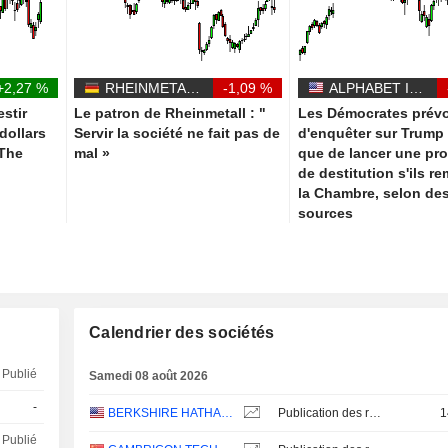
+2,27 %
RHEINMETALL AG
-1,09 %
ALPHABET INC.
estir
Le patron de Rheinmetall : "
Les Démocrates prévo
 dollars
Servir la société ne fait pas de
d'enquêter sur Trump 
 The
mal »
que de lancer une pr
de destitution s'ils r
la Chambre, selon de
sources
Calendrier des sociétés
Publié
Samedi 08 août 2026
-
BERKSHIRE HATHAWAY INC.
Publication des résultats - Q2 2026
1
Publié