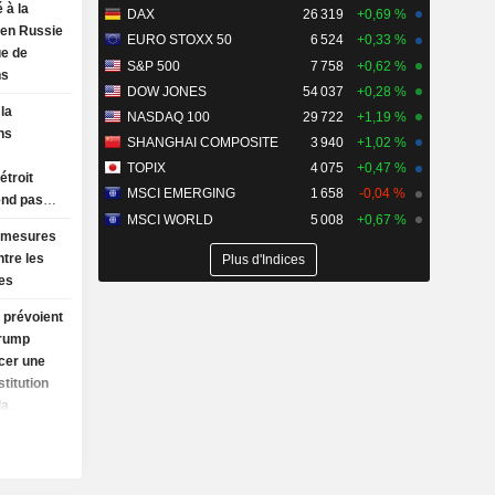
 à la
DAX
26 319
+0,69 %
y en Russie
EURO STOXX 50
6 524
+0,33 %
ue de
S&P 500
7 758
+0,62 %
ns
DOW JONES
54 037
+0,28 %
la
NASDAQ 100
29 722
+1,19 %
ns
SHANGHAI COMPOSITE
3 940
+1,02 %
TOPIX
4 075
+0,47 %
étroit
MSCI EMERGING
1 658
-0,04 %
end pas
MSCI WORLD
5 008
+0,67 %
 avec
 mesures
ntre les
Plus d'Indices
es
prévoient
Trump
ncer une
titution
la
des
a
ire son
 d'ici