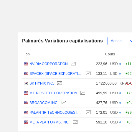
Palmarès Variations capitalisations
Top
Cours
NVIDIA CORPORATION
223,96
USD
+11
SPACEX (SPACE EXPLORATION TECHNOLOGIES)
133,11
USD
+22
SK HYNIX INC.
1 422 000,00
KRW
-17
MICROSOFT CORPORATION
499,99
USD
+7
BROADCOM INC.
427,76
USD
+9
PALANTIR TECHNOLOGIES INC.
172,01
USD
+39
META PLATFORMS, INC.
592,10
USD
+6