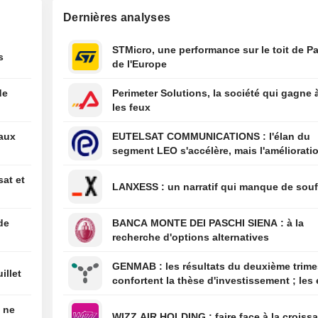
2027 est crucial
Dernières analyses
notation, selon 
11:48
USA-Todd Blanc
STMicro, une performance sur le toit de Pa
s
confirmé de jus
de l'Europe
poste de ministr
Justice
de
Perimeter Solutions, la société qui gagne 
les feux
11:06
Le patron de Rhe
" Servir la sociét
eaux
EUTELSAT COMMUNICATIONS : l'élan du
pas de mal »
segment LEO s'accélère, mais l'amélioratio
11:03
L'Inde avertit Di
rentabilité est différée
l'allégation de m
sat et
LANXESS : un narratif qui manque de sou
en fûts de chêne
américain de so
jugée trompeus
de
BANCA MONTE DEI PASCHI SIENA : à la
recherche d'options alternatives
GENMAB : les résultats du deuxième trimestre
illet
confortent la thèse d'investissement ; les 
de diversification se poursuivent
é ne
WIZZ AIR HOLDING : faire face à la cro