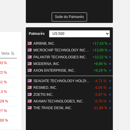
Suite du Palmarès
Palmarès
AIRBNB, INC.
+17,43 %
MICROCHIP TECHNOLOGY INCORPORATED
+13,89 %
Varia. 5j.
PALANTIR TECHNOLOGIES INC.
+10,32 %
93 %
MODERNA, INC.
+9,86 %
AXON ENTERPRISE, INC.
+9,29 %
22 %
SEAGATE TECHNOLOGY HOLDINGS PLC
-4,71 %
51 %
RESMED, INC.
-5,06 %
13 %
ZOETIS INC.
-5,97 %
,29 %
AKAMAI TECHNOLOGIES, INC.
-6,76 %
THE TRADE DESK, INC.
-21,90 %
27 %
,00 %