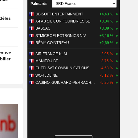
Palmarès
UBISOFT ENTERTAINMENT
+4,43 %
idèles
X-FAB SILICON FOUNDRIES SE
+3,84 %
BASSAC
+3,39 %
STMICROELECTRONICS N.V.
+3,16 %
RÉMY COINTREAU
+2,69 %
trouve
AIR FRANCE-KLM
-2,95 %
ilier
MANITOU BF
-3,75 %
EUTELSAT COMMUNICATIONS
-4,58 %
WORLDLINE
-5,12 %
CASINO, GUICHARD-PERRACHON SA
-5,25 %