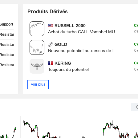
Produits Dérivés
Support Test
RUSSELL 2000
C
Achat du turbo CALL Vontobel MU13V
07
Resistance Test
GOLD
C
Resistance Test
Nouveau potentiel au-dessus de la résistance
07
Resistance Test
KERING
C
Resistance Test
Toujours du potentiel
07
Voir plus