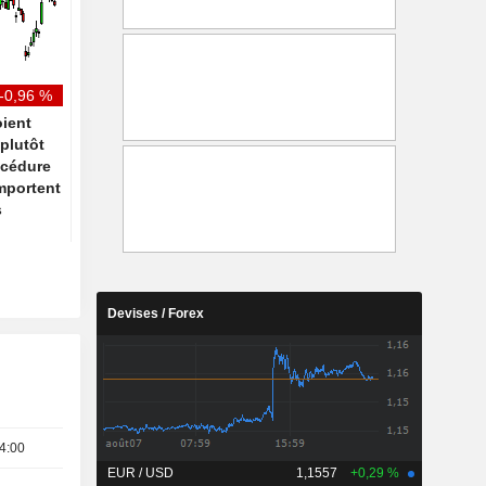
timide reprise grâce aux
Ship Canal
facilités de paiement et au
haut de gamme
-0,96 %
ient
plutôt
océdure
emportent
s
Devises / Forex
4:00
EUR / USD
1,1557
+0,29 %