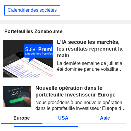
Calendrier des sociétés
Portefeuilles Zonebourse
L'IA secoue les marchés,
les résultats reprennent la
main
La dernière semaine de juillet a
été dominée par une volatilité
spectaculaire, concentrée sur les
valeurs technologiques et les
semi-conducteurs. Les
Nouvelle opération dans le
inquiétudes sur la soutenabilité
portefeuille Investisseur Europe
des...
Nous procédons à une nouvelle opération
dans le portefeuille Investisseur Europe de
Zonebourse.
Europe
USA
Asie