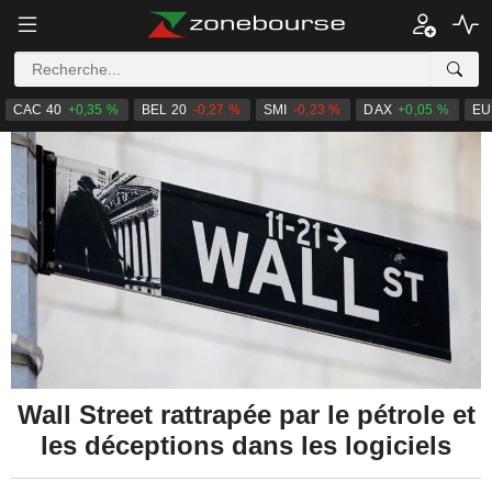
CAC 40
+0,35 %
BEL 20
-0,27 %
SMI
-0,23 %
DAX
+0,05 %
EU
Wall Street rattrapée par le pétrole et
les déceptions dans les logiciels