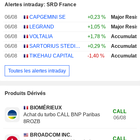
Alertes intraday: SRD France
06/08
CAPGEMINI SE
+0,23 %
Major Resis
06/08
LEGRAND
+1,05 %
Major Resis
06/08
VOLTALIA
+1,78 %
Accumulati
06/08
SARTORIUS STEDIM BIOTECH
+0,29 %
Accumulati
06/08
TIKEHAU CAPITAL
-1,40 %
Accumulati
Toutes les alertes intraday
Produits Dérivés
BIOMÉRIEUX
CALL
Achat du turbo CALL BNP Paribas
06/08
8ROZB
BROADCOM INC.
CALL