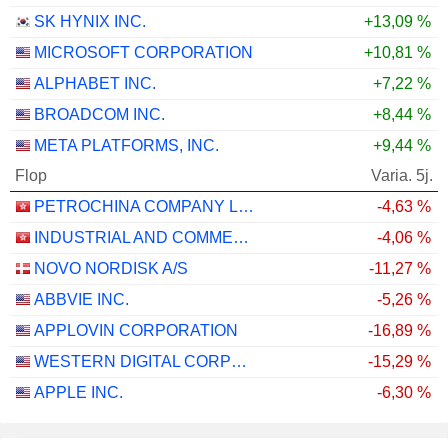
SK HYNIX INC.
+13,09 %
MICROSOFT CORPORATION
+10,81 %
ALPHABET INC.
+7,22 %
BROADCOM INC.
+8,44 %
META PLATFORMS, INC.
+9,44 %
Flop
Varia. 5j.
PETROCHINA COMPANY LIMITED
-4,63 %
INDUSTRIAL AND COMMERCIAL BANK OF CHINA LIMITED
-4,06 %
NOVO NORDISK A/S
-11,27 %
ABBVIE INC.
-5,26 %
APPLOVIN CORPORATION
-16,89 %
WESTERN DIGITAL CORPORATION
-15,29 %
APPLE INC.
-6,30 %