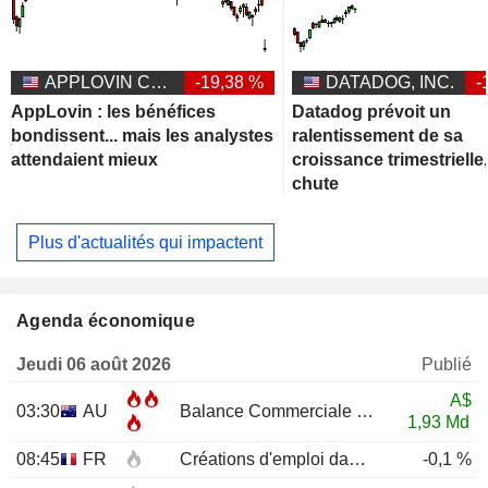
APPLOVIN CORPORATION
-19,38 %
DATADOG, INC.
-
AppLovin : les bénéfices
Datadog prévoit un
bondissent... mais les analystes
ralentissement de sa
attendaient mieux
croissance trimestrielle,
chute
Plus d'actualités qui impactent
Agenda économique
Jeudi 06 août 2026
Publié
A$
03:30
AU
Balance Commerciale
JUN
1,93 Md
08:45
FR
Créations d'emploi dans le secteur privé non agricole (Trimestriel)
-0,1 %