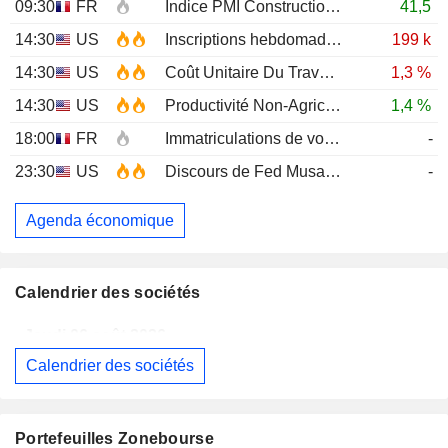
09:30
FR
Indice PMI Construction
JUL
41,5
14:30
US
Inscriptions hebdomadaires au chômage
199 k
14:30
US
Coût Unitaire Du Travail (Trimestriel)Prél
1,3 %
14:30
US
Productivité Non-Agricole (Trimestriel) Prél
1,4 %
18:00
FR
Immatriculations de voitures neuves (annuelles)
-
23:30
US
Discours de Fed Musalem
-
Agenda économique
Calendrier des sociétés
Jeudi 06 août 2026
Calendrier des sociétés
MAUREL
Publication des résultats - Q2 2026
CELLECTIS S.A.
Publication des résultats - Q2 2026
Portefeuilles Zonebourse
SIEMENS AG
Publication des résultats - Q3 2026
07:00