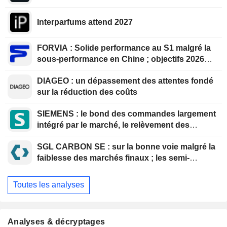
Interparfums attend 2027
FORVIA : Solide performance au S1 malgré la
sous-performance en Chine ; objectifs 2026
confirmés, désendettement en bonne voie
DIAGEO : un dépassement des attentes fondé
sur la réduction des coûts
SIEMENS : le bond des commandes largement
intégré par le marché, le relèvement des
perspectives jugé insuffisant pour soutenir les
SGL CARBON SE : sur la bonne voie malgré la
valorisations actuelles
faiblesse des marchés finaux ; les semi-
conducteurs restent le principal moteur de
croissance
Toutes les analyses
Analyses & décryptages