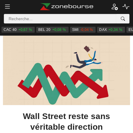
CAC 40
+0,67 %
BEL 20
+0,08 %
SMI
-0,04 %
DAX
+0,34 %
E
Wall Street reste sans
véritable direction