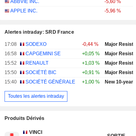
ABBVIE INC.
-5,60 %
APPLE INC.
-5,96 %
Alertes intraday: SRD France
17:08
SODEXO
-0,44 %
16:58
CAPGEMINI SE
+0,05 %
15:52
RENAULT
+1,03 %
15:50
SOCIÉTÉ BIC
+0,91 %
15:40
SOCIÉTÉ GÉNÉRALE
+1,00 %
New 10-year 
Toutes les alertes intraday
Produits Dérivés
VINCI
SORTIE