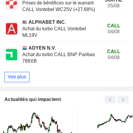
Prises de bénéfices sur le warrant
05/08
CALL Vontobel WC25V (+27.68%)
ALPHABET INC.
CALL
Achat du turbo CALL Vontobel
04/08
ML19V
ADYEN N.V.
CALL
Achat du turbo CALL BNP Paribas
04/08
788XB
Voir plus
Actualités qui impactent