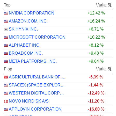
Top
Varia. 5j.
NVIDIA CORPORATION
+12,42 %
AMAZON.COM, INC.
+16,24 %
SK HYNIX INC.
+6,71 %
MICROSOFT CORPORATION
+10,22 %
ALPHABET INC.
+8,12 %
BROADCOM INC.
+9,48 %
META PLATFORMS, INC.
+9,84 %
Flop
Varia. 5j.
AGRICULTURAL BANK OF CHINA LIMITED
-6,09 %
SPACEX (SPACE EXPLORATION TECHNOLOGIES)
-1,44 %
WESTERN DIGITAL CORPORATION
-12,49 %
NOVO NORDISK A/S
-11,20 %
APPLOVIN CORPORATION
-16,80 %