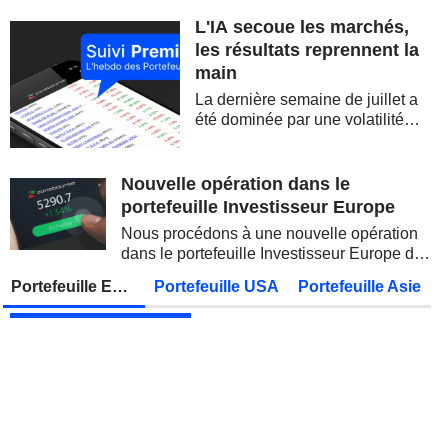
L'IA secoue les marchés,
SOFTBANK GROUP CORP.
Publication des résultats - Q1 2027
08:30
les résultats reprennent la
main
DBS GROUP HOLDINGS LTD
Publication des résultats - Q2 2026
La dernière semaine de juillet a
DEUTSCHE TELEKOM AG
Publication des résultats - Q2 2026
07:00
été dominée par une volatilité
spectaculaire, concentrée sur les
CONOCOPHILLIPS
Publication des résultats - Q2 2026
valeurs technologiques et les
semi-conducteurs. Les
Nouvelle opération dans le
PARKER-HANNIFIN CORPORATION
Publication des résultats - Q4 2026
inquiétudes sur la soutenabilité
portefeuille Investisseur Europe
des...
HOWMET AEROSPACE INC.
Publication des résultats - Q2 2026
13:00
Nous procédons à une nouvelle opération
dans le portefeuille Investisseur Europe de
PETROBRAS
Publication des résultats - Q2 2026
Zonebourse.
Portefeuille Europe
Portefeuille USA
Portefeuille Asie