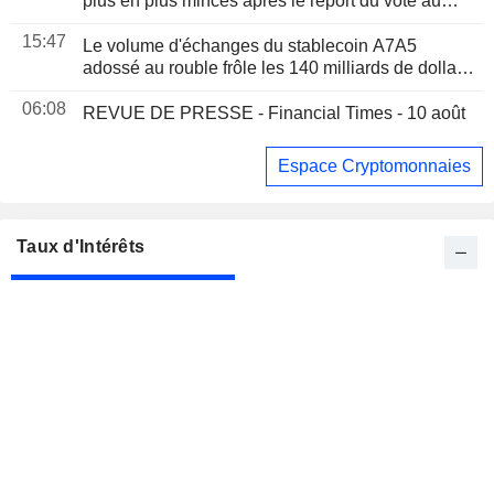
plus en plus minces après le report du vote au
Sénat en septembre
15:47
Le volume d'échanges du stablecoin A7A5
adossé au rouble frôle les 140 milliards de dollars
depuis son lancement, selon le patron de PSB
06:08
REVUE DE PRESSE - Financial Times - 10 août
Espace Cryptomonnaies
Taux d'Intérêts