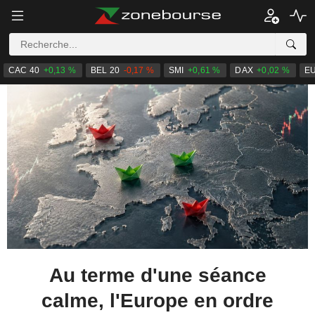
CAC 40
+0,13 %
BEL 20
-0,17 %
SMI
+0,61 %
DAX
+0,02 %
E
Au terme d'une séance
calme, l'Europe en ordre