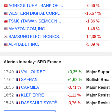
AGRICULTURAL BANK OF CHINA LIMITED
-6,66 %
WESTERN DIGITAL CORPORATION
-15,67 %
TSMC (TAIWAN SEMICONDUCTOR MANUFACTURING COMPANY)
-1,86 %
AMAZON.COM, INC.
-1,46 %
SAMSUNG ELECTRONICS CO., LTD.
-12,38 %
ALPHABET INC.
-5,09 %
Alertes intraday: SRD France
17:40
VALLOUREC
+0,35 %
17:02
SAFRAN
+1,62 %
Bullish Brea
16:56
CARMILA
-0,71 %
16:52
KLÉPIERRE
-1,11 %
15:46
DASSAULT SYSTÈMES SE
-0,76 %