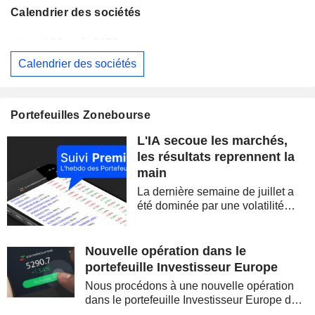
Calendrier des sociétés
Lundi 10 août 2026
Calendrier des sociétés
WESTPAC BANKING CORPORATION
Publication des résultats - Q3 2026
AS
BARRICK MINING CORPORATION
Publication des résultats - Q2 2026
12:00
Portefeuilles Zonebourse
SIMON PROPERTY GROUP, INC.
Publication des résultats - Q2 2026
L'IA secoue les marchés,
FERGUSON ENTERPRISES INC.
Publication des résultats - Q2 2026
12:45
les résultats reprennent la
main
ROCKET LAB CORPORATION
Publication des résultats - Q2 2026
La dernière semaine de juillet a
MOORE THREADS TECHNOLOGY CO., LTD.
Publication des résultats - Q2 2026
été dominée par une volatilité
spectaculaire, concentrée sur les
AMRIZE AG
Publication des résultats - Q2 2026
valeurs technologiques et les
semi-conducteurs. Les
Nouvelle opération dans le
JBS N.V.
Publication des résultats - Q2 2026
inquiétudes sur la soutenabilité
portefeuille Investisseur Europe
des...
GEA GROUP AG
Publication des résultats - Q2 2026
Nous procédons à une nouvelle opération
dans le portefeuille Investisseur Europe de
Lundi 10 août 2026
Zonebourse.