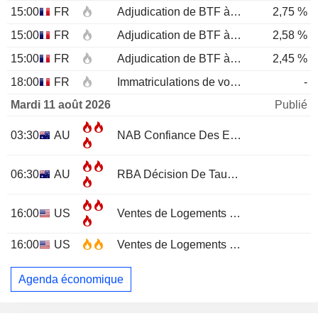
15:00
FR
Adjudication de BTF à 12 mois
2,75 %
15:00
FR
Adjudication de BTF à 6 mois
2,58 %
15:00
FR
Adjudication de BTF à 3 mois
2,45 %
18:00
FR
Immatriculations de voitures neuves (annuelles)
-
Mardi 11 août 2026
Publié
03:30
AU
NAB Confiance Des Entreprises
JUL
06:30
AU
RBA Décision De Taux D'Intérêt
16:00
US
Ventes de Logements Existants
JUL
16:00
US
Ventes de Logements Existants (Mensuel)
Agenda économique