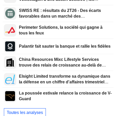
prévisions pour l'exercice 2026 sont
SWISS RE : résultats du 2T26 - Des écarts
confirmées
favorables dans un marché des
renouvellements qui se durcit
Perimeter Solutions, la société qui gagne à
tous les feux
Palantir fait sauter la banque et rallie les fidèles
China Resources Mixc Lifestyle Services
trouve des relais de croissance au-delà de
l'immobilier
Elsight Limited transforme sa dynamique dans
la défense en un chiffre d'affaires trimestriel
record
La poussée estivale relance la croissance de V-
Guard
Toutes les analyses