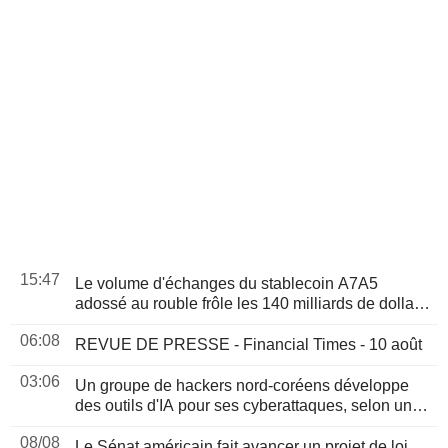
15:47
Le volume d'échanges du stablecoin A7A5
adossé au rouble frôle les 140 milliards de dollars
depuis son lancement, selon le patron de PSB
06:08
REVUE DE PRESSE - Financial Times - 10 août
03:06
Un groupe de hackers nord-coréens développe
des outils d'IA pour ses cyberattaques, selon un
rapport
08/08
Le Sénat américain fait avancer un projet de loi