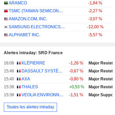
ARAMCO
-1,84 %
TSMC (TAIWAN SEMICONDUCTOR MANUFACTURING COMPANY)
-2,27 %
AMAZON.COM, INC.
-3,07 %
SAMSUNG ELECTRONICS CO., LTD.
-12,00 %
ALPHABET INC.
-5,57 %
Alertes intraday: SRD France
16:06
KLÉPIERRE
-1,26 %
15:46
DASSAULT SYSTÈMES SE
-0,67 %
15:40
AXA
-0,80 %
15:38
THALES
+0,53 %
15:38
VEOLIA ENVIRONNEMENT
-1,51 %
Toutes les alertes intraday