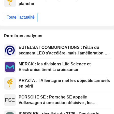
planche
Toute l'actualité
Dernières analyses
EUTELSAT COMMUNICATIONS : l'élan du
segment LEO s'accélère, mais l'amélioration de
la rentabilité est différée
MERCK : les divisions Life Science et
Electronics tirent la croissance
ARYZTA : l'Allemagne met les objectifs annuels
en péril
PORSCHE SE : Porsche SE appelle
Volkswagen à une action décisive ; les
prévisions pour l'exercice 2026 sont
SWISS RE : résultats du 2T26 - Des écarts
confirmées