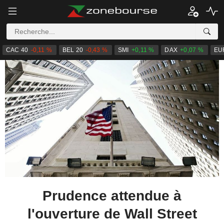
CAC 40
-0,11 %
BEL 20
-0,43 %
SMI
+0,11 %
DAX
+0,07 %
EU
Prudence attendue à
l'ouverture de Wall Street