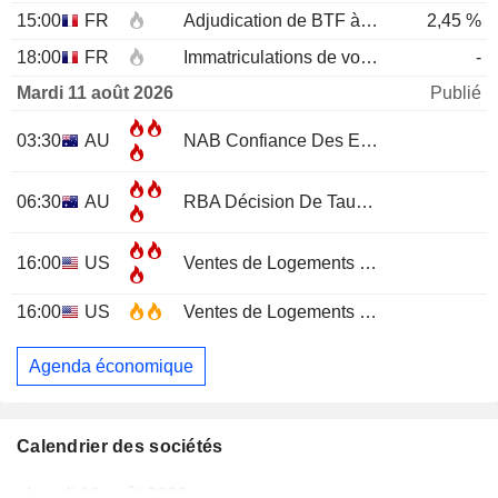
15:00
FR
Adjudication de BTF à 3 mois
2,45 %
18:00
FR
Immatriculations de voitures neuves (annuelles)
-
Mardi 11 août 2026
Publié
03:30
AU
NAB Confiance Des Entreprises
JUL
06:30
AU
RBA Décision De Taux D'Intérêt
16:00
US
Ventes de Logements Existants
JUL
16:00
US
Ventes de Logements Existants (Mensuel)
Agenda économique
Calendrier des sociétés
Lundi 10 août 2026