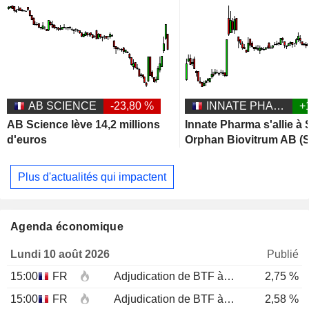
AB SCIENCE
-23,80 %
INNATE PHARMA
+
AB Science lève 14,2 millions
Innate Pharma s'allie à
d'euros
Orphan Biovitrum AB (S
Plus d'actualités qui impactent
Agenda économique
Lundi 10 août 2026
Publié
15:00
FR
Adjudication de BTF à 12 mois
2,75 %
15:00
FR
Adjudication de BTF à 6 mois
2,58 %