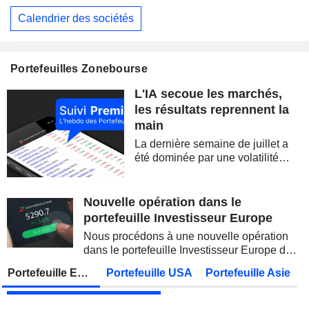
Calendrier des sociétés
WESTPAC BANKING CORPORATION
Publication des résultats - Q3 2026
AS
BARRICK MINING CORPORATION
Publication des résultats - Q2 2026
12:00
Portefeuilles Zonebourse
SIMON PROPERTY GROUP, INC.
Publication des résultats - Q2 2026
L'IA secoue les marchés,
FERGUSON ENTERPRISES INC.
Publication des résultats - Q2 2026
12:45
les résultats reprennent la
main
ROCKET LAB CORPORATION
Publication des résultats - Q2 2026
La dernière semaine de juillet a
MOORE THREADS TECHNOLOGY CO., LTD.
Publication des résultats - Q2 2026
été dominée par une volatilité
spectaculaire, concentrée sur les
AMRIZE AG
Publication des résultats - Q2 2026
valeurs technologiques et les
semi-conducteurs. Les
Nouvelle opération dans le
JBS N.V.
Publication des résultats - Q2 2026
inquiétudes sur la soutenabilité
portefeuille Investisseur Europe
des...
GEA GROUP AG
Publication des résultats - Q2 2026
Nous procédons à une nouvelle opération
dans le portefeuille Investisseur Europe de
Lundi 10 août 2026
Zonebourse.
Portefeuille Europe
Portefeuille USA
Portefeuille Asie
VIEL & CIE
Publication des résultats - Q2 2026