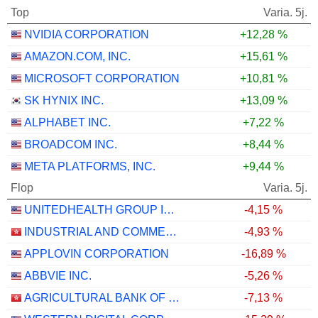
Top
Varia. 5j.
NVIDIA CORPORATION
+12,28 %
AMAZON.COM, INC.
+15,61 %
MICROSOFT CORPORATION
+10,81 %
SK HYNIX INC.
+13,09 %
ALPHABET INC.
+7,22 %
BROADCOM INC.
+8,44 %
META PLATFORMS, INC.
+9,44 %
Flop
Varia. 5j.
UNITEDHEALTH GROUP INC.
-4,15 %
INDUSTRIAL AND COMMERCIAL BANK OF CHINA LIMITED
-4,93 %
APPLOVIN CORPORATION
-16,89 %
ABBVIE INC.
-5,26 %
AGRICULTURAL BANK OF CHINA LIMITED
-7,13 %