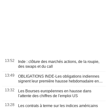
13:52
Inde : clôture des marchés actions, de la roupie,
des swaps et du call
13:49
OBLIGATIONS INDE-Les obligations indiennes
signent leur première hausse hebdomadaire en
cinq semaines, portées par la RBI et le repli du
13:32
brut
Les Bourses européennes en hausse dans
l'attente des chiffres de l'emploi US
13:28
Les contrats à terme sur les indices américains