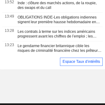
13:52
Inde : clôture des marchés actions, de la roupie,
des swaps et du call
13:49
OBLIGATIONS INDE-Les obligations indiennes
signent leur première hausse hebdomadaire en
cinq semaines, portées par la RBI et le repli du
13:28
brut
Les contrats à terme sur les indices américains
progressent avant les chiffres de l'emploi ; les
secteurs des puces et des logiciels s'envolent
13:23
Le gendarme financier britannique cible les
risques de criminalité financière chez les prêteurs
non régulés
Espace Taux d'intérêts