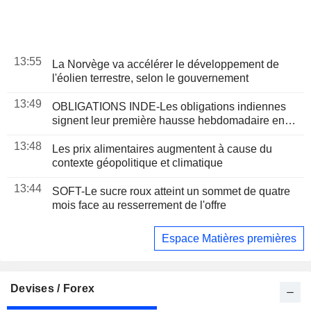
13:55
La Norvège va accélérer le développement de
l'éolien terrestre, selon le gouvernement
13:49
OBLIGATIONS INDE-Les obligations indiennes
signent leur première hausse hebdomadaire en
cinq semaines, portées par la RBI et le repli du
13:48
brut
Les prix alimentaires augmentent à cause du
contexte géopolitique et climatique
13:44
SOFT-Le sucre roux atteint un sommet de quatre
mois face au resserrement de l'offre
Espace Matières premières
Devises / Forex