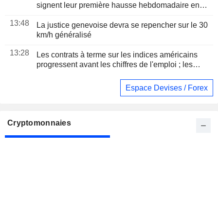
signent leur première hausse hebdomadaire en
cinq semaines, portées par la RBI et le repli du
13:48
brut
La justice genevoise devra se repencher sur le 30
km/h généralisé
13:28
Les contrats à terme sur les indices américains
progressent avant les chiffres de l'emploi ; les
secteurs des puces et des logiciels s'envolent
Espace Devises / Forex
Cryptomonnaies