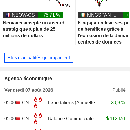
NEOVACS
+75,71 %
KINGSPAN GROUP PLC
+
Néovacs accepte un accord
Kingspan relève ses pr
stratégique à plus de 25
de bénéfices grâce à
millions de dollars
l'explosion de la dema
centres de données
Plus d'actualités qui impactent
Agenda économique
Vendredi 07 août 2026
Publié
05:00
CN
Exportations (Annuelle)
JUL
23,9 %
05:00
CN
Balance Commerciale
JUL
$
112 Md