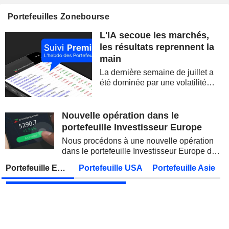
ALLIANZ SE
Publication des résultats - Q2 2026
07:00
Portefeuilles Zonebourse
STATE BANK OF INDIA
Publication des résultats - Q1 2027
L'IA secoue les marchés,
OVERSEA-CHINESE BANKING CORPORATION LIMITED
Publication des résultats - Q2 2026
les résultats reprennent la
main
MUNICH RE
Publication des résultats - Q2 2026
La dernière semaine de juillet a
JAPAN POST BANK CO., LTD.
Publication des résultats - Q1 2027
été dominée par une volatilité
spectaculaire, concentrée sur les
ADNOC GAS PLC
Publication des résultats - Q2 2026
valeurs technologiques et les
semi-conducteurs. Les
Nouvelle opération dans le
KDDI CORPORATION
Publication des résultats - Q1 2027
AS
inquiétudes sur la soutenabilité
portefeuille Investisseur Europe
des...
UNITED OVERSEAS BANK LIMITED
Publication des résultats - Q2 2026
Nous procédons à une nouvelle opération
dans le portefeuille Investisseur Europe de
FUJIKURA LTD.
Publication des résultats - Q1 2027
Zonebourse.
Portefeuille Europe
Portefeuille USA
Portefeuille Asie