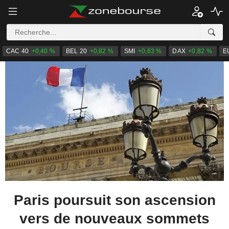
CAC 40
+0,40 %
BEL 20
+0,82 %
SMI
+0,63 %
DAX
+0,82 %
E
Paris poursuit son ascension
vers de nouveaux sommets