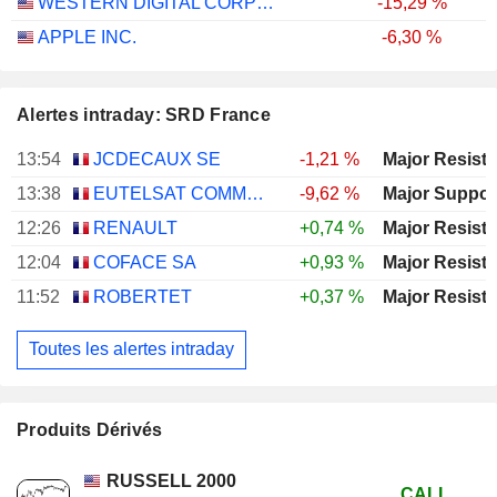
WESTERN DIGITAL CORPORATION
-15,29 %
APPLE INC.
-6,30 %
Alertes intraday: SRD France
13:54
JCDECAUX SE
-1,21 %
13:38
EUTELSAT COMMUNICATIONS
-9,62 %
12:26
RENAULT
+0,74 %
12:04
COFACE SA
+0,93 %
11:52
ROBERTET
+0,37 %
Toutes les alertes intraday
Produits Dérivés
RUSSELL 2000
CALL