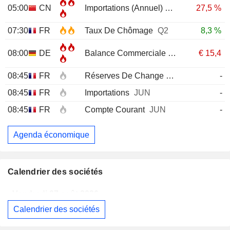
05:00
CN
Importations (Annuel)
JUL
27,5 %
07:30
FR
Taux De Chômage
Q2
8,3 %
08:00
DE
Balance Commerciale
JUN
€
15,4
08:45
FR
Réserves De Change
JUL
-
08:45
FR
Importations
JUN
-
08:45
FR
Compte Courant
JUN
-
Agenda économique
Calendrier des sociétés
Vendredi 07 août 2026
Calendrier des sociétés
EUTELSAT COMMUNICATIONS
Publication des résultats - Annuel 2026