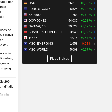
tuées par
DAX
26 319
+0,69 %
rones
EURO STOXX 50
6 524
+0,33 %
e
S&P 500
7 758
+0,62 %
ités
DOW JONES
54 037
+0,28 %
NASDAQ 100
29 722
+1,19 %
puces de
SHANGHAI COMPOSITE
3 940
+1,02 %
nois CXMT
TOPIX
4 075
+0,47 %
et
MSCI EMERGING
1 658
-0,04 %
le WSJ
MSCI WORLD
5 008
+0,67 %
bes unis
 Kinahan,
Plus d'Indices
upçonné
d'un gang
ôle 200
t d'Italie
ès liés
haleur est
G de Swiss