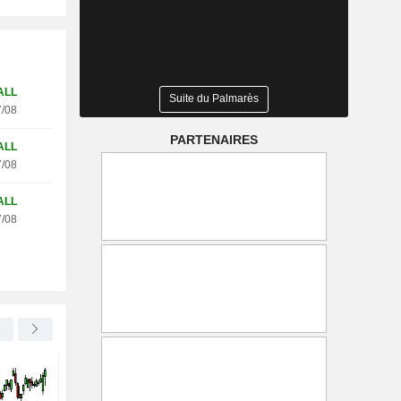
ALL
Suite du Palmarès
/08
PARTENAIRES
ALL
/08
ALL
/08
DELTA AIR LINES, INC.
-0,70 %
RTL GROUP S.A.
Un vol Delta effectue un
Heidi Klum rejoint RT