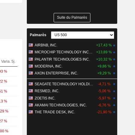
Suite du Palmarès
Palmarès
AIRBNB, INC.
+17,43 %
MICROCHIP TECHNOLOGY INCORPORATED
+13,89 %
PALANTIR TECHNOLOGIES INC.
+10,32 %
Varia. 5j.
MODERNA, INC.
+9,86 %
93 %
AXON ENTERPRISE, INC.
+9,29 %
22 %
SEAGATE TECHNOLOGY HOLDINGS PLC
-4,71 %
RESMED, INC.
-5,06 %
51 %
ZOETIS INC.
-5,97 %
13 %
AKAMAI TECHNOLOGIES, INC.
-6,76 %
,29 %
THE TRADE DESK, INC.
-21,90 %
27 %
,00 %