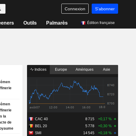
Connexion
S'abonner
eeners
Outils
Palmarès
Édition française
Indices
Europe
Amériques
Asie
 Yémen
finerie
 Yémen
finerie
s la
CAC 40
8 715
+0,17 %
acte de
BEL 20
5 778
+0,30 %
Royaume
SMI
14 545
+0,18 %