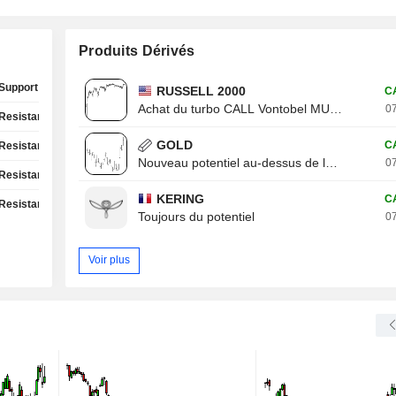
Produits Dérivés
Support Test
RUSSELL 2000
C
Achat du turbo CALL Vontobel MU13V
07
Resistance Test
GOLD
C
Resistance Test
Nouveau potentiel au-dessus de la résistance
07
Resistance Test
KERING
C
Resistance Test
Toujours du potentiel
07
Voir plus