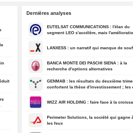
12:00
Trois Américains
Dernières analyses
favorables à un
renforcement de
surveillance de
EUTELSAT COMMUNICATIONS : l'élan du
s
sociaux, selon 
segment LEO s'accélère, mais l'amélioratio
Reuters/Ipsos
rentabilité est différée
11:38
Le risque de déc
de
aux vagues de c
LANXESS : un narratif qui manque de sou
sous-estimé, sel
directeur généra
ain
BANCA MONTE DEI PASCHI SIENA : à la
Re
recherche d'options alternatives
10:55
Pas de discussi
l'Iran et les Etat
éduit
GENMAB : les résultats du deuxième trimestre
ministre iranien
confortent la thèse d'investissement ; les 
de diversification se poursuivent
ars
WIZZ AIR HOLDING : faire face à la cro
Perimeter Solutions, la société qui gagne 
les feux