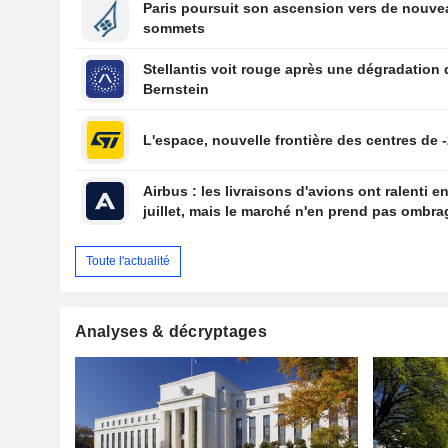
Paris poursuit son ascension vers de nouv
sommets
Stellantis voit rouge après une dégradation 
Bernstein
L'espace, nouvelle frontière des centres de -
Airbus : les livraisons d'avions ont ralenti e
juillet, mais le marché n'en prend pas ombra
Toute l'actualité
Analyses & décryptages