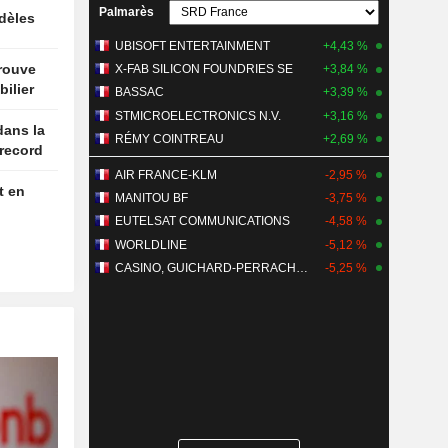
Palmarès
idèles
UBISOFT ENTERTAINMENT
+4,43 %
trouve
X-FAB SILICON FOUNDRIES SE
+3,84 %
ilier
BASSAC
+3,39 %
STMICROELECTRONICS N.V.
+3,16 %
dans la
RÉMY COINTREAU
+2,69 %
 record
AIR FRANCE-KLM
-2,95 %
t en
MANITOU BF
-3,75 %
EUTELSAT COMMUNICATIONS
-4,58 %
WORLDLINE
-5,12 %
CASINO, GUICHARD-PERRACHON SA
-5,25 %