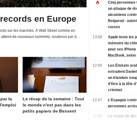
Cinq personnes 
un attaque de d
ukrainiens contr
 records en Europe
Belgorod - autor
russes
rds sur les marchés. A Wall Street comme en
t atteint de nouveaux sommets, soutenus par de
13:08
Apple teste les 
d'entreprises et une relative détente de la...
mémoire du chi
pour ses iPhone 
MacBook, selon 
12:56
Les Émirats ara
extradent Daniel
un Irlandais so
d'être à la tête 
criminel
 par la
Le récap de la semaine : Tout
12:47
L'Espagne contr
l'emploi
le monde n'est pas dans les
personnes arrivan
petits papiers de Bessent
12:03
Le risque de déc
aux vagues de c
sous-estimé - D
Re