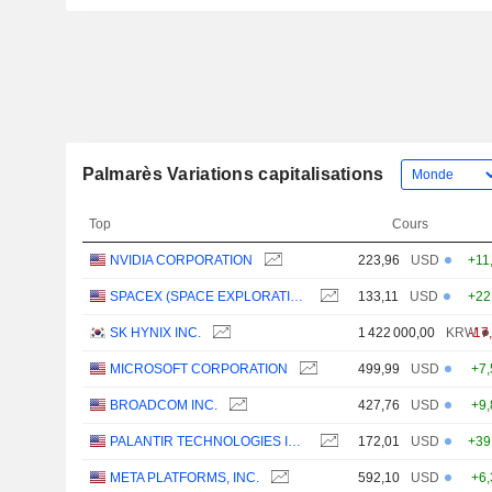
Palmarès Variations capitalisations
Top
Cours
NVIDIA CORPORATION
223,96
USD
+11
SPACEX (SPACE EXPLORATION TECHNOLOGIES)
133,11
USD
+22
SK HYNIX INC.
1 422 000,00
KRW
-17
MICROSOFT CORPORATION
499,99
USD
+7
BROADCOM INC.
427,76
USD
+9
PALANTIR TECHNOLOGIES INC.
172,01
USD
+39
META PLATFORMS, INC.
592,10
USD
+6