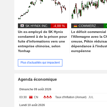
SK HYNIX INC.
-4,88 %
COMMERZBANK AG
Un ex-employé de SK Hynix
Le déficit commercial
condamné à de la prison pour
l'Allemagne avec la C
fuite d'informations vers une
creuse, Pékin réduisa
entreprise chinoise, selon
dépendance à l'indust
Yonhap
européenne
Plus d'actualités qui impactent
Agenda économique
Dimanche 09 août 2026
03:30
CN
Taux d'Inflation (Annuel)
JUL
Lundi 10 août 2026