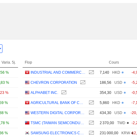
Varia. 5j.
Flop
Cours
,56 %
INDUSTRIAL AND COMMERCIAL BANK OF CHINA LIMITED
7,140
HKD
-4,
,83 %
CHEVRON CORPORATION
186,56
USD
-5,
,23 %
ALPHABET INC.
354,30
USD
-0,
,59 %
AGRICULTURAL BANK OF CHINA LIMITED
5,860
HKD
-7,
,88 %
WESTERN DIGITAL CORPORATION
434,30
USD
-20
,78 %
TSMC (TAIWAN SEMICONDUCTOR MANUFACTURING COMPANY)
2 370,00
TWD
-2,
,36 %
SAMSUNG ELECTRONICS CO., LTD.
231 000,00
KRW
-12