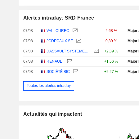
Alertes intraday: SRD France
07/08
VALLOUREC
-2,68 %
Major 
07/08
JCDECAUX SE
-0,89 %
Major 
07/08
DASSAULT SYSTÈMES SE
+2,39 %
Major 
07/08
RENAULT
+1,56 %
Major 
07/08
SOCIÉTÉ BIC
+2,27 %
Major 
Toutes les alertes intraday
Actualités qui impactent