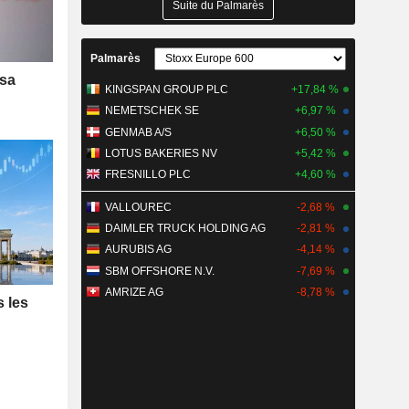
Suite du Palmarès
Palmarès
 sa
KINGSPAN GROUP PLC
+17,84 %
NEMETSCHEK SE
+6,97 %
GENMAB A/S
+6,50 %
LOTUS BAKERIES NV
+5,42 %
FRESNILLO PLC
+4,60 %
VALLOUREC
-2,68 %
DAIMLER TRUCK HOLDING AG
-2,81 %
AURUBIS AG
-4,14 %
SBM OFFSHORE N.V.
-7,69 %
AMRIZE AG
-8,78 %
s les