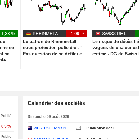
+1,33 %
RHEINMETALL AG
-1,09 %
SWISS RE LTD
 de
Le patron de Rheinmetall
Le risque de décès li
hine se
sous protection policière : "
vagues de chaleur es
nt sa
Pas question de se défiler »
estimé - DG de Swiss
rie
Calendrier des sociétés
Publié
Dimanche 09 août 2026
0,5 %
WESTPAC BANKING CORPORATION
Publication des résultats - Q3 2026
Publié