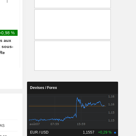
atterrissage d'urgence à
son émission " HeidiF
Atlanta
+0,98 %
és aux
t sous-
 Re
Devises / Forex
AS
EUR / USD
1,1557
+0,29 %