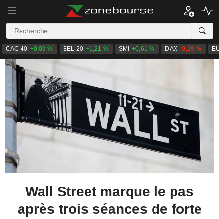
CAC 40
+0,03 %
BEL 20
+1,21 %
SMI
+0,61 %
DAX
-0,29 %
E
Wall Street marque le pas
après trois séances de forte