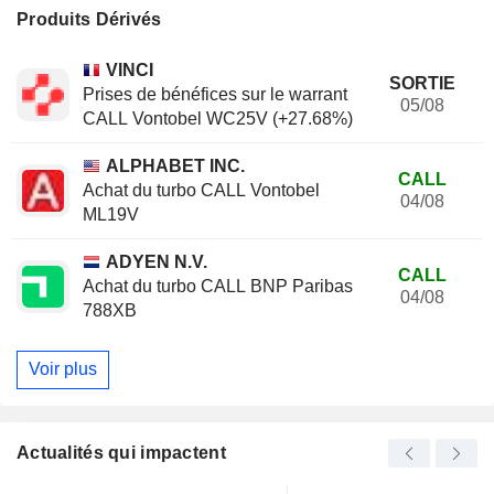
Produits Dérivés
VINCI
SORTIE
Prises de bénéfices sur le warrant
05/08
CALL Vontobel WC25V (+27.68%)
ALPHABET INC.
CALL
Achat du turbo CALL Vontobel
04/08
ML19V
ADYEN N.V.
CALL
Achat du turbo CALL BNP Paribas
04/08
788XB
Voir plus
Actualités qui impactent