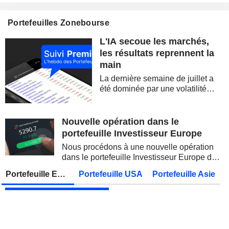
CELLECTIS S.A.
Publication des résultats - Q2 2026
Portefeuilles Zonebourse
SIEMENS AG
Publication des résultats - Q3 2026
07:00
L'IA secoue les marchés,
SOFTBANK GROUP CORP.
Publication des résultats - Q1 2027
08:30
les résultats reprennent la
main
DBS GROUP HOLDINGS LTD
Publication des résultats - Q2 2026
La dernière semaine de juillet a
DEUTSCHE TELEKOM AG
Publication des résultats - Q2 2026
07:00
été dominée par une volatilité
spectaculaire, concentrée sur les
CONOCOPHILLIPS
Publication des résultats - Q2 2026
valeurs technologiques et les
semi-conducteurs. Les
Nouvelle opération dans le
PARKER-HANNIFIN CORPORATION
Publication des résultats - Q4 2026
inquiétudes sur la soutenabilité
portefeuille Investisseur Europe
des...
HOWMET AEROSPACE INC.
Publication des résultats - Q2 2026
13:00
Nous procédons à une nouvelle opération
dans le portefeuille Investisseur Europe de
PETROBRAS
Publication des résultats - Q2 2026
Zonebourse.
Portefeuille Europe
Portefeuille USA
Portefeuille Asie