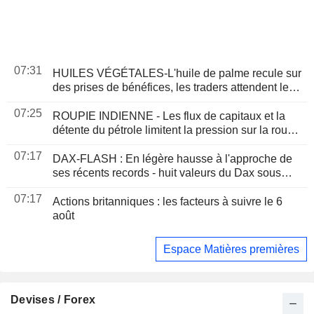
07:31
HUILES VÉGÉTALES-L'huile de palme recule sur
des prises de bénéfices, les traders attendent les
données sur l'offre et la demande
07:25
ROUPIE INDIENNE - Les flux de capitaux et la
détente du pétrole limitent la pression sur la roupie
et renforcent son attrait pour le carry trade
07:17
DAX-FLASH : En légère hausse à l'approche de
ses récents records - huit valeurs du Dax sous
surveillance
07:17
Actions britanniques : les facteurs à suivre le 6
août
Espace Matières premières
Devises / Forex