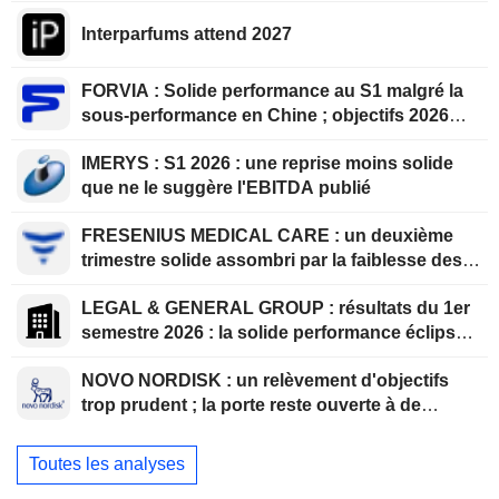
Interparfums attend 2027
FORVIA : Solide performance au S1 malgré la
sous-performance en Chine ; objectifs 2026
confirmés, désendettement en bonne voie
IMERYS : S1 2026 : une reprise moins solide
que ne le suggère l'EBITDA publié
FRESENIUS MEDICAL CARE : un deuxième
trimestre solide assombri par la faiblesse des
volumes aux États-Unis
LEGAL & GENERAL GROUP : résultats du 1er
semestre 2026 : la solide performance éclipsée
par la solvabilité et l'évolution de la structure
NOVO NORDISK : un relèvement d'objectifs
des bénéfices
trop prudent ; la porte reste ouverte à de
nouvelles surprises
Toutes les analyses