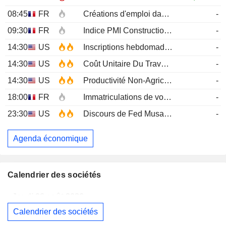
08:45
FR
Créations d'emploi dans le secteur privé non agricole (Trimestriel)
-
09:30
FR
Indice PMI Construction
JUL
-
14:30
US
Inscriptions hebdomadaires au chômage
-
14:30
US
Coût Unitaire Du Travail (Trimestriel)Prél
-
14:30
US
Productivité Non-Agricole (Trimestriel) Prél
-
18:00
FR
Immatriculations de voitures neuves (annuelles)
-
23:30
US
Discours de Fed Musalem
-
Agenda économique
Calendrier des sociétés
Jeudi 06 août 2026
Calendrier des sociétés
MAUREL
Publication des résultats - Q2 2026