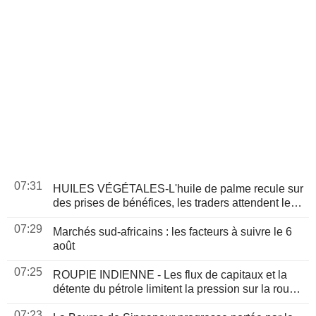
07:31
HUILES VÉGÉTALES-L'huile de palme recule sur
des prises de bénéfices, les traders attendent les
données sur l'offre et la demande
07:29
Marchés sud-africains : les facteurs à suivre le 6
août
07:25
ROUPIE INDIENNE - Les flux de capitaux et la
détente du pétrole limitent la pression sur la roupie
et renforcent son attrait pour le carry trade
07:23