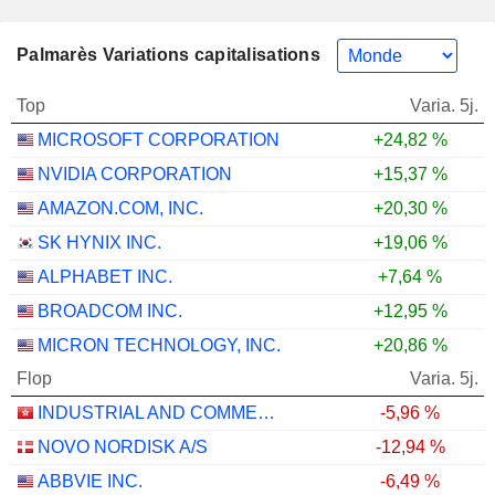
Palmarès Variations capitalisations
Top
Varia. 5j.
MICROSOFT CORPORATION
+24,82 %
NVIDIA CORPORATION
+15,37 %
AMAZON.COM, INC.
+20,30 %
SK HYNIX INC.
+19,06 %
ALPHABET INC.
+7,64 %
BROADCOM INC.
+12,95 %
MICRON TECHNOLOGY, INC.
+20,86 %
Flop
Varia. 5j.
INDUSTRIAL AND COMMERCIAL BANK OF CHINA LIMITED
-5,96 %
NOVO NORDISK A/S
-12,94 %
ABBVIE INC.
-6,49 %