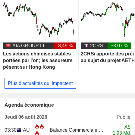
AIA GROUP LIMITED
-8,49 %
2CRSI
+8,07 %
Les actions chinoises stables
2CRSi apporte des préc
portées par l'or ; les assureurs
au sujet du projet AET
pèsent sur Hong Kong
Plus d'actualités qui impactent
Agenda économique
Jeudi 06 août 2026
Publié
A$
03:30
AU
Balance Commerciale
JUN
1,93 Md