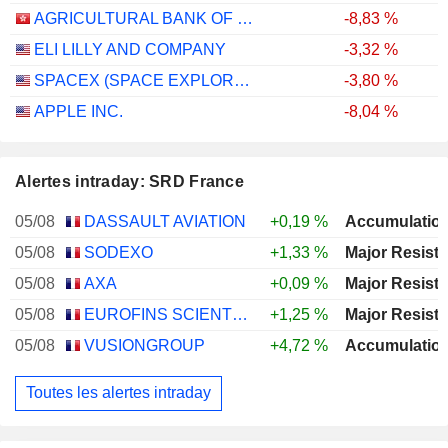
AGRICULTURAL BANK OF CHINA LIMITED
-8,83 %
ELI LILLY AND COMPANY
-3,32 %
SPACEX (SPACE EXPLORATION TECHNOLOGIES)
-3,80 %
APPLE INC.
-8,04 %
Alertes intraday: SRD France
05/08
DASSAULT AVIATION
+0,19 %
05/08
SODEXO
+1,33 %
05/08
AXA
+0,09 %
05/08
EUROFINS SCIENTIFIC SE
+1,25 %
05/08
VUSIONGROUP
+4,72 %
Toutes les alertes intraday