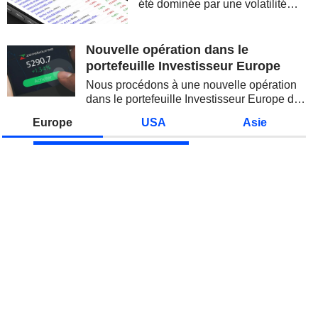
été dominée par une volatilité
spectaculaire, concentrée sur les
valeurs technologiques et les
semi-conducteurs. Les
Nouvelle opération dans le
inquiétudes sur la soutenabilité
portefeuille Investisseur Europe
des...
Nous procédons à une nouvelle opération
dans le portefeuille Investisseur Europe de
Zonebourse.
Europe
USA
Asie