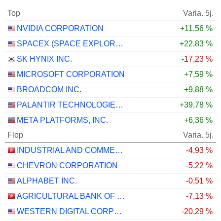
Top
Varia. 5j.
NVIDIA CORPORATION
+11,56 %
SPACEX (SPACE EXPLORATION TECHNOLOGIES)
+22,83 %
SK HYNIX INC.
-17,23 %
MICROSOFT CORPORATION
+7,59 %
BROADCOM INC.
+9,88 %
PALANTIR TECHNOLOGIES INC.
+39,78 %
META PLATFORMS, INC.
+6,36 %
Flop
Varia. 5j.
INDUSTRIAL AND COMMERCIAL BANK OF CHINA LIMITED
-4,93 %
CHEVRON CORPORATION
-5,22 %
ALPHABET INC.
-0,51 %
AGRICULTURAL BANK OF CHINA LIMITED
-7,13 %
WESTERN DIGITAL CORPORATION
-20,29 %