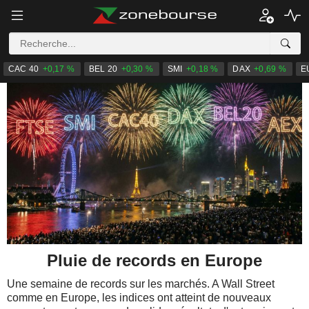
CAC 40
+0,17 %
BEL 20
+0,30 %
SMI
+0,18 %
DAX
+0,69 %
E
Pluie de records en Europe
Une semaine de records sur les marchés. A Wall Street
comme en Europe, les indices ont atteint de nouveaux