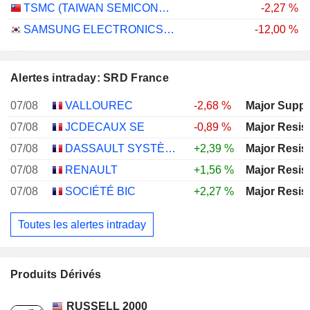
TSMC (TAIWAN SEMICONDUCTOR MANUFACTURING COMPANY)
-2,27 %
SAMSUNG ELECTRONICS CO., LTD.
-12,00 %
Alertes intraday: SRD France
07/08
VALLOUREC
-2,68 %
Major Suppo
07/08
JCDECAUX SE
-0,89 %
Major Resis
07/08
DASSAULT SYSTÈMES SE
+2,39 %
Major Resis
07/08
RENAULT
+1,56 %
Major Resis
07/08
SOCIÉTÉ BIC
+2,27 %
Major Resis
Toutes les alertes intraday
Produits Dérivés
RUSSELL 2000