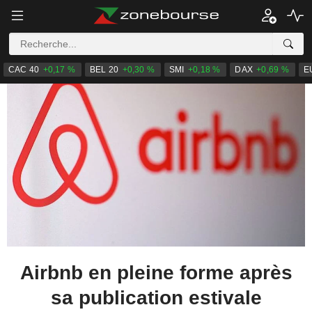
CAC 40
+0,17 %
BEL 20
+0,30 %
SMI
+0,18 %
DAX
+0,69 %
E
Airbnb en pleine forme après
sa publication estivale