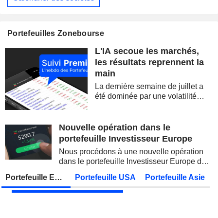
EUTELSAT COMMUNICATIONS
Publication des résultats - Annuel 2026
ALLIANZ SE
Publication des résultats - Q2 2026
07:00
Portefeuilles Zonebourse
STATE BANK OF INDIA
Publication des résultats - Q1 2027
L'IA secoue les marchés,
OVERSEA-CHINESE BANKING CORPORATION LIMITED
Publication des résultats - Q2 2026
les résultats reprennent la
main
MUNICH RE
Publication des résultats - Q2 2026
La dernière semaine de juillet a
JAPAN POST BANK CO., LTD.
Publication des résultats - Q1 2027
été dominée par une volatilité
spectaculaire, concentrée sur les
ADNOC GAS PLC
Publication des résultats - Q2 2026
valeurs technologiques et les
semi-conducteurs. Les
Nouvelle opération dans le
KDDI CORPORATION
Publication des résultats - Q1 2027
AS
inquiétudes sur la soutenabilité
portefeuille Investisseur Europe
des...
UNITED OVERSEAS BANK LIMITED
Publication des résultats - Q2 2026
Nous procédons à une nouvelle opération
dans le portefeuille Investisseur Europe de
FUJIKURA LTD.
Publication des résultats - Q1 2027
Zonebourse.
Portefeuille Europe
Portefeuille USA
Portefeuille Asie