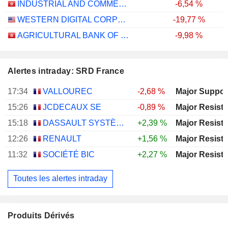
INDUSTRIAL AND COMMERCIAL BANK OF CHINA LIMITED
-6,54 %
WESTERN DIGITAL CORPORATION
-19,77 %
AGRICULTURAL BANK OF CHINA LIMITED
-9,98 %
Alertes intraday: SRD France
17:34
VALLOUREC
-2,68 %
15:26
JCDECAUX SE
-0,89 %
15:18
DASSAULT SYSTÈMES SE
+2,39 %
12:26
RENAULT
+1,56 %
11:32
SOCIÉTÉ BIC
+2,27 %
Toutes les alertes intraday
Produits Dérivés