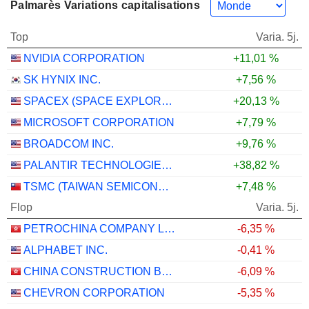
Palmarès Variations capitalisations
Top
Varia. 5j.
NVIDIA CORPORATION
+11,01 %
SK HYNIX INC.
+7,56 %
SPACEX (SPACE EXPLORATION TECHNOLOGIES)
+20,13 %
MICROSOFT CORPORATION
+7,79 %
BROADCOM INC.
+9,76 %
PALANTIR TECHNOLOGIES INC.
+38,82 %
TSMC (TAIWAN SEMICONDUCTOR MANUFACTURING COMPANY)
+7,48 %
Flop
Varia. 5j.
PETROCHINA COMPANY LIMITED
-6,35 %
ALPHABET INC.
-0,41 %
CHINA CONSTRUCTION BANK CORPORATION
-6,09 %
CHEVRON CORPORATION
-5,35 %