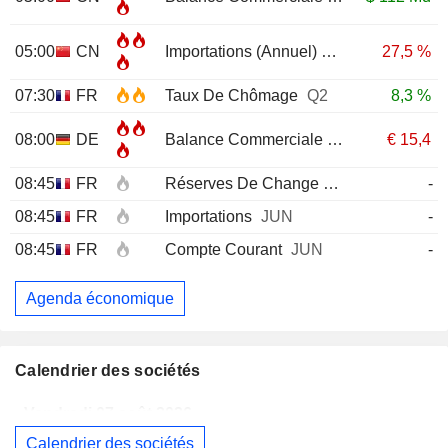
05:00
CN
Importations (Annuel)
JUL
27,5 %
07:30
FR
Taux De Chômage
Q2
8,3 %
08:00
DE
Balance Commerciale
JUN
€
15,4
08:45
FR
Réserves De Change
JUL
-
08:45
FR
Importations
JUN
-
08:45
FR
Compte Courant
JUN
-
Agenda économique
Calendrier des sociétés
Vendredi 07 août 2026
Calendrier des sociétés