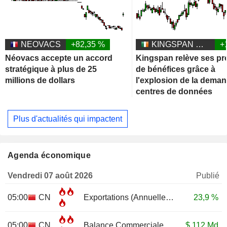
NEOVACS
+82,35 %
KINGSPAN GROUP PLC
+
Néovacs accepte un accord
Kingspan relève ses pr
stratégique à plus de 25
de bénéfices grâce à
millions de dollars
l'explosion de la dema
centres de données
Plus d'actualités qui impactent
Agenda économique
Vendredi 07 août 2026
Publié
05:00
CN
Exportations (Annuelle)
JUL
23,9 %
05:00
CN
Balance Commerciale
JUL
$
112 Md