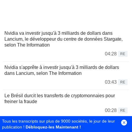
Nvidia va investir jusqu'à 3 milliards de dollars dans
Lancium, le développeur du centre de données Stargate,
selon The Information
04:28
RE
Nvidia s'apprête à investir jusqu'à 3 milliards de dollars
dans Lancium, selon The Information
03:43
RE
Le Brésil durcit les transferts de cryptomonnaies pour
freiner la fraude
00:28
RE
Tous les transcripts sur plus de 9000 sociétés, le jour de leur
Sila, spécialiste des technologies de batteries, reçoit un
publication !
Débloquez-les Maintenant !
engagement de prêt de 1,4 milliard de dollars du