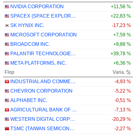
NVIDIA CORPORATION
+11,56 %
SPACEX (SPACE EXPLORATION TECHNOLOGIES)
+22,83 %
SK HYNIX INC.
-17,23 %
MICROSOFT CORPORATION
+7,59 %
BROADCOM INC.
+9,88 %
PALANTIR TECHNOLOGIES INC.
+39,78 %
META PLATFORMS, INC.
+6,36 %
Flop
Varia. 5j.
INDUSTRIAL AND COMMERCIAL BANK OF CHINA LIMITED
-4,93 %
CHEVRON CORPORATION
-5,22 %
ALPHABET INC.
-0,51 %
AGRICULTURAL BANK OF CHINA LIMITED
-7,13 %
WESTERN DIGITAL CORPORATION
-20,29 %
TSMC (TAIWAN SEMICONDUCTOR MANUFACTURING COMPANY)
-2,27 %