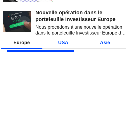
valeurs technologiques et les
semi-conducteurs. Les
Nouvelle opération dans le
inquiétudes sur la soutenabilité
portefeuille Investisseur Europe
des...
Nous procédons à une nouvelle opération
dans le portefeuille Investisseur Europe de
Zonebourse.
Europe
USA
Asie