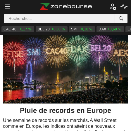
CAC 40
+0,17 %
BEL 20
+0,30 %
SMI
+0,18 %
DAX
+0,69 %
E
Pluie de records en Europe
Une semaine de records sur les marchés. A Wall Street
comme en Europe, les indices ont atteint de nouveaux