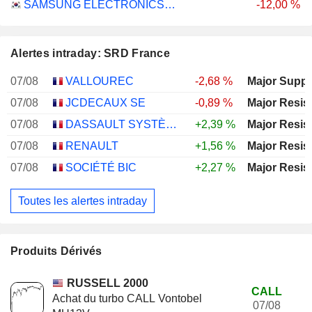
SAMSUNG ELECTRONICS CO., LTD.
-12,00 %
Alertes intraday: SRD France
07/08
VALLOUREC
-2,68 %
Major Suppo
07/08
JCDECAUX SE
-0,89 %
Major Resis
07/08
DASSAULT SYSTÈMES SE
+2,39 %
Major Resis
07/08
RENAULT
+1,56 %
Major Resis
07/08
SOCIÉTÉ BIC
+2,27 %
Major Resis
Toutes les alertes intraday
Produits Dérivés
RUSSELL 2000
CALL
Achat du turbo CALL Vontobel
07/08