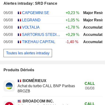
Alertes intraday: SRD France
06/08
CAPGEMINI SE
+0,23 %
Major Resis
06/08
LEGRAND
+1,05 %
Major Resis
06/08
VOLTALIA
+1,78 %
Accumulati
06/08
SARTORIUS STEDIM BIOTECH
+0,29 %
Accumulati
06/08
TIKEHAU CAPITAL
-1,40 %
Accumulati
Toutes les alertes intraday
Produits Dérivés
BIOMÉRIEUX
CALL
Achat du turbo CALL BNP Paribas
06/08
8ROZB
BROADCOM INC.
CALL