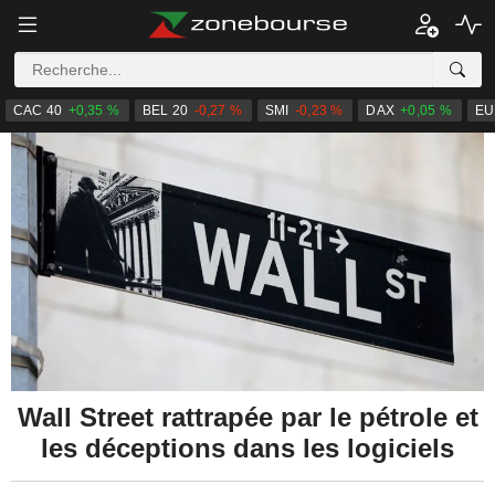
CAC 40
+0,35 %
BEL 20
-0,27 %
SMI
-0,23 %
DAX
+0,05 %
EU
Wall Street rattrapée par le pétrole et
les déceptions dans les logiciels