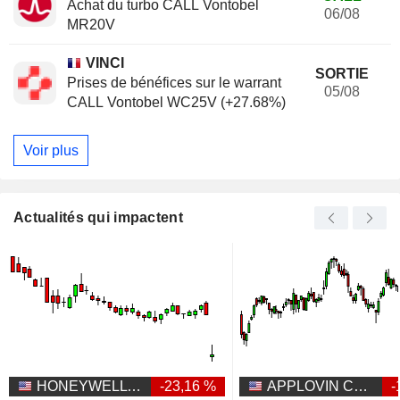
Achat du turbo CALL Vontobel
06/08
MR20V
VINCI
SORTIE
Prises de bénéfices sur le warrant
05/08
CALL Vontobel WC25V (+27.68%)
Voir plus
Actualités qui impactent
HONEYWELL AEROSPACE INC.
-23,16 %
APPLOVIN CORPORATION
-