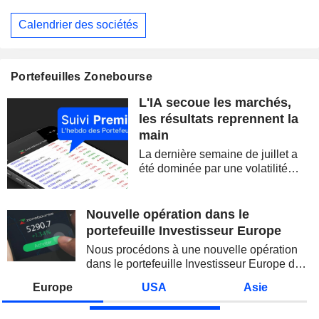
Calendrier des sociétés
Portefeuilles Zonebourse
L'IA secoue les marchés,
les résultats reprennent la
main
La dernière semaine de juillet a
été dominée par une volatilité
spectaculaire, concentrée sur les
valeurs technologiques et les
semi-conducteurs. Les
Nouvelle opération dans le
inquiétudes sur la soutenabilité
portefeuille Investisseur Europe
des...
Nous procédons à une nouvelle opération
dans le portefeuille Investisseur Europe de
Zonebourse.
Europe
USA
Asie