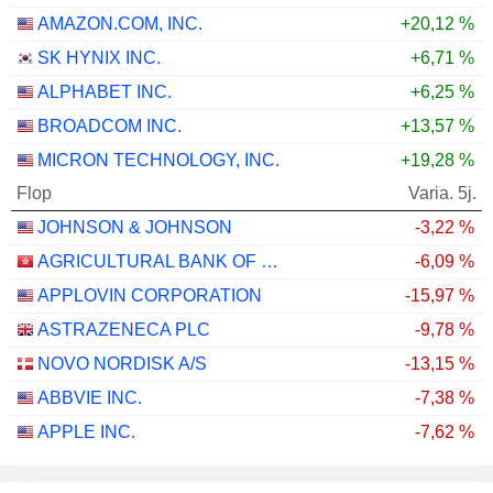
AMAZON.COM, INC.
+20,12 %
SK HYNIX INC.
+6,71 %
ALPHABET INC.
+6,25 %
BROADCOM INC.
+13,57 %
MICRON TECHNOLOGY, INC.
+19,28 %
Flop
Varia. 5j.
JOHNSON & JOHNSON
-3,22 %
AGRICULTURAL BANK OF CHINA LIMITED
-6,09 %
APPLOVIN CORPORATION
-15,97 %
ASTRAZENECA PLC
-9,78 %
NOVO NORDISK A/S
-13,15 %
ABBVIE INC.
-7,38 %
APPLE INC.
-7,62 %