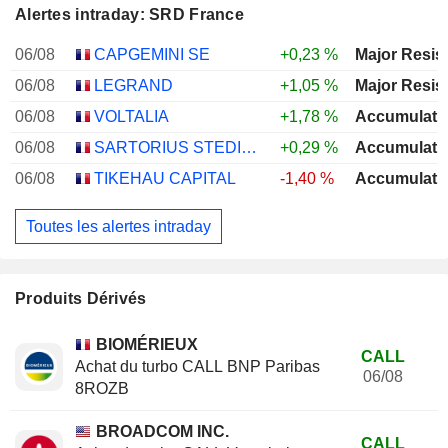
Alertes intraday: SRD France
06/08
CAPGEMINI SE
+0,23 %
Major Resis
06/08
LEGRAND
+1,05 %
Major Resis
06/08
VOLTALIA
+1,78 %
Accumulati
06/08
SARTORIUS STEDIM BIOTECH
+0,29 %
Accumulati
06/08
TIKEHAU CAPITAL
-1,40 %
Accumulati
Toutes les alertes intraday
Produits Dérivés
BIOMÉRIEUX
CALL
Achat du turbo CALL BNP Paribas
06/08
8ROZB
BROADCOM INC.
CALL