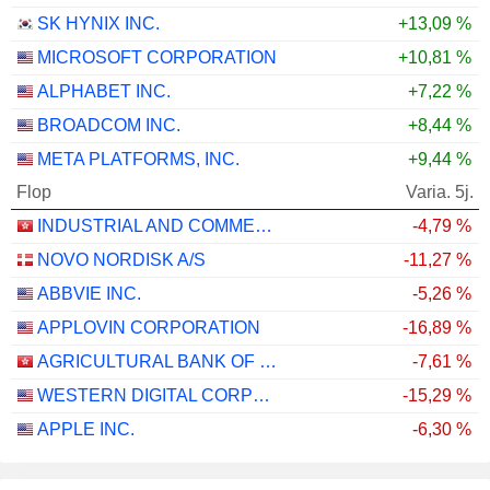
SK HYNIX INC.
+13,09 %
MICROSOFT CORPORATION
+10,81 %
ALPHABET INC.
+7,22 %
BROADCOM INC.
+8,44 %
META PLATFORMS, INC.
+9,44 %
Flop
Varia. 5j.
INDUSTRIAL AND COMMERCIAL BANK OF CHINA LIMITED
-4,79 %
NOVO NORDISK A/S
-11,27 %
ABBVIE INC.
-5,26 %
APPLOVIN CORPORATION
-16,89 %
AGRICULTURAL BANK OF CHINA LIMITED
-7,61 %
WESTERN DIGITAL CORPORATION
-15,29 %
APPLE INC.
-6,30 %