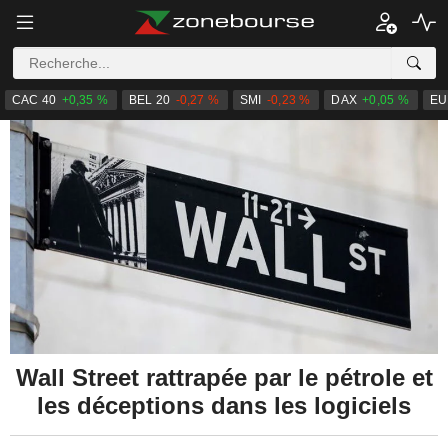
CAC 40
+0,35 %
BEL 20
-0,27 %
SMI
-0,23 %
DAX
+0,05 %
EU
Wall Street rattrapée par le pétrole et
les déceptions dans les logiciels