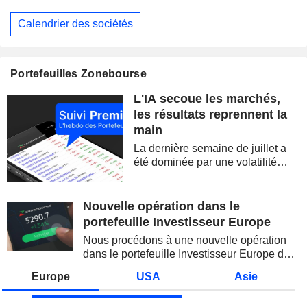
Calendrier des sociétés
Portefeuilles Zonebourse
L'IA secoue les marchés,
les résultats reprennent la
main
La dernière semaine de juillet a
été dominée par une volatilité
spectaculaire, concentrée sur les
valeurs technologiques et les
semi-conducteurs. Les
Nouvelle opération dans le
inquiétudes sur la soutenabilité
portefeuille Investisseur Europe
des...
Nous procédons à une nouvelle opération
dans le portefeuille Investisseur Europe de
Zonebourse.
Europe
USA
Asie