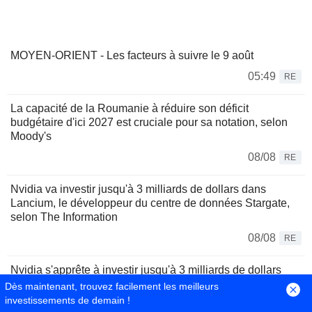
MOYEN-ORIENT - Les facteurs à suivre le 9 août
05:49
RE
La capacité de la Roumanie à réduire son déficit
budgétaire d'ici 2027 est cruciale pour sa notation, selon
Moody's
08/08
RE
Nvidia va investir jusqu'à 3 milliards de dollars dans
Lancium, le développeur du centre de données Stargate,
selon The Information
08/08
RE
Nvidia s'apprête à investir jusqu'à 3 milliards de dollars
dans Lancium, selon The Information
Dès maintenant, trouvez facilement les meilleurs
investissements de demain !
08/08
RE