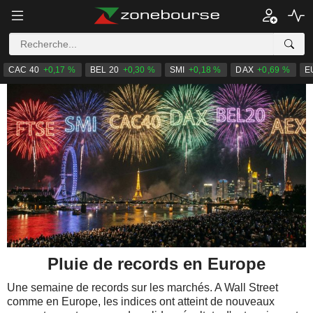
CAC 40
+0,17 %
BEL 20
+0,30 %
SMI
+0,18 %
DAX
+0,69 %
E
Pluie de records en Europe
Une semaine de records sur les marchés. A Wall Street
comme en Europe, les indices ont atteint de nouveaux