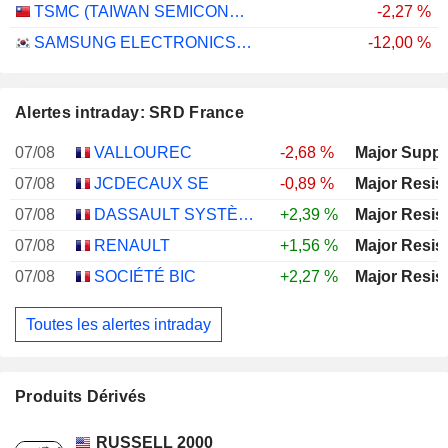
TSMC (TAIWAN SEMICONDUCTOR MANUFACTURING COMPANY)
-2,27 %
SAMSUNG ELECTRONICS CO., LTD.
-12,00 %
Alertes intraday: SRD France
07/08
VALLOUREC
-2,68 %
Major Suppo
07/08
JCDECAUX SE
-0,89 %
Major Resis
07/08
DASSAULT SYSTÈMES SE
+2,39 %
Major Resis
07/08
RENAULT
+1,56 %
Major Resis
07/08
SOCIÉTÉ BIC
+2,27 %
Major Resis
Toutes les alertes intraday
Produits Dérivés
RUSSELL 2000