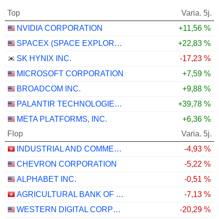
Top
Varia. 5j.
NVIDIA CORPORATION
+11,56 %
SPACEX (SPACE EXPLORATION TECHNOLOGIES)
+22,83 %
SK HYNIX INC.
-17,23 %
MICROSOFT CORPORATION
+7,59 %
BROADCOM INC.
+9,88 %
PALANTIR TECHNOLOGIES INC.
+39,78 %
META PLATFORMS, INC.
+6,36 %
Flop
Varia. 5j.
INDUSTRIAL AND COMMERCIAL BANK OF CHINA LIMITED
-4,93 %
CHEVRON CORPORATION
-5,22 %
ALPHABET INC.
-0,51 %
AGRICULTURAL BANK OF CHINA LIMITED
-7,13 %
WESTERN DIGITAL CORPORATION
-20,29 %