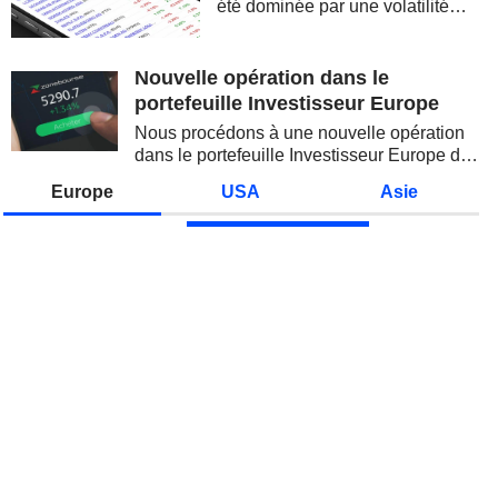
été dominée par une volatilité
spectaculaire, concentrée sur les
valeurs technologiques et les
semi-conducteurs. Les
Nouvelle opération dans le
inquiétudes sur la soutenabilité
portefeuille Investisseur Europe
des...
Nous procédons à une nouvelle opération
dans le portefeuille Investisseur Europe de
Zonebourse.
Europe
USA
Asie