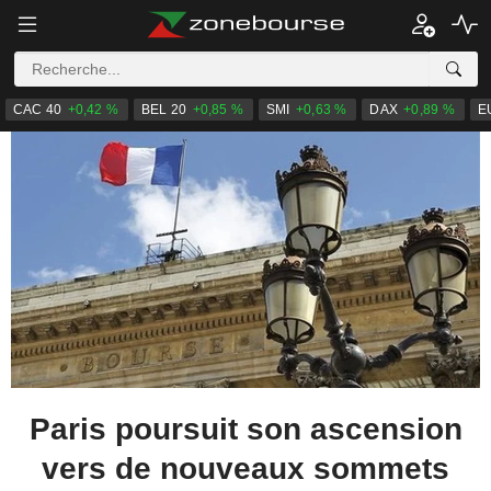
CAC 40
+0,42 %
BEL 20
+0,85 %
SMI
+0,63 %
DAX
+0,89 %
E
Paris poursuit son ascension
vers de nouveaux sommets