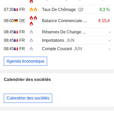
07:30
FR
Taux De Chômage
Q2
8,3 %
08:00
DE
Balance Commerciale
JUN
€
15,4
08:45
FR
Réserves De Change
JUL
-
08:45
FR
Importations
JUN
-
08:45
FR
Compte Courant
JUN
-
Agenda économique
Calendrier des sociétés
Vendredi 07 août 2026
Calendrier des sociétés
EUTELSAT COMMUNICATIONS
Publication des résultats - Annuel 2026
ALLIANZ SE
Publication des résultats - Q2 2026
07:00