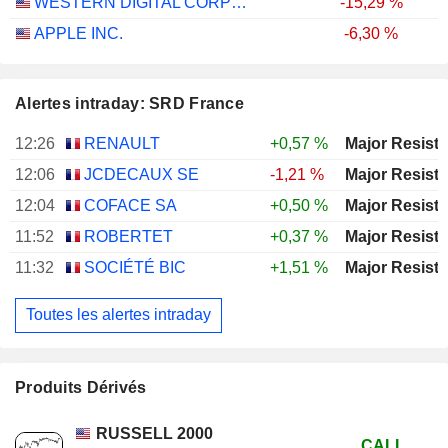
WESTERN DIGITAL CORPORATION
-15,29 %
APPLE INC.
-6,30 %
Alertes intraday: SRD France
12:26
RENAULT
+0,57 %
12:06
JCDECAUX SE
-1,21 %
12:04
COFACE SA
+0,50 %
11:52
ROBERTET
+0,37 %
11:32
SOCIÉTÉ BIC
+1,51 %
Toutes les alertes intraday
Produits Dérivés
RUSSELL 2000
CALL