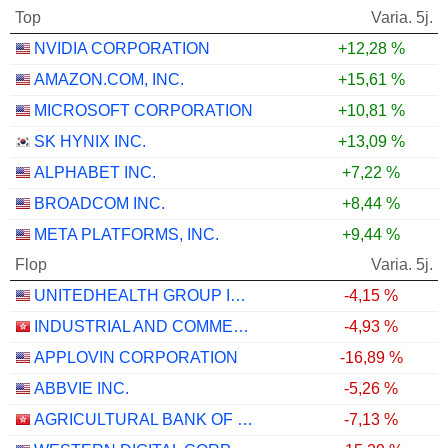
Top
Varia. 5j.
NVIDIA CORPORATION
+12,28 %
AMAZON.COM, INC.
+15,61 %
MICROSOFT CORPORATION
+10,81 %
SK HYNIX INC.
+13,09 %
ALPHABET INC.
+7,22 %
BROADCOM INC.
+8,44 %
META PLATFORMS, INC.
+9,44 %
Flop
Varia. 5j.
UNITEDHEALTH GROUP INC.
-4,15 %
INDUSTRIAL AND COMMERCIAL BANK OF CHINA LIMITED
-4,93 %
APPLOVIN CORPORATION
-16,89 %
ABBVIE INC.
-5,26 %
AGRICULTURAL BANK OF CHINA LIMITED
-7,13 %