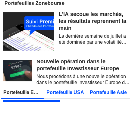
Portefeuilles Zonebourse
STATE BANK OF INDIA
Publication des résultats - Q1 2027
L'IA secoue les marchés,
OVERSEA-CHINESE BANKING CORPORATION LIMITED
Publication des résultats - Q2 2026
les résultats reprennent la
main
MUNICH RE
Publication des résultats - Q2 2026
La dernière semaine de juillet a
JAPAN POST BANK CO., LTD.
Publication des résultats - Q1 2027
été dominée par une volatilité
spectaculaire, concentrée sur les
ADNOC GAS PLC
Publication des résultats - Q2 2026
valeurs technologiques et les
semi-conducteurs. Les
Nouvelle opération dans le
KDDI CORPORATION
Publication des résultats - Q1 2027
AS
inquiétudes sur la soutenabilité
portefeuille Investisseur Europe
des...
UNITED OVERSEAS BANK LIMITED
Publication des résultats - Q2 2026
Nous procédons à une nouvelle opération
dans le portefeuille Investisseur Europe de
FUJIKURA LTD.
Publication des résultats - Q1 2027
Zonebourse.
Portefeuille Europe
Portefeuille USA
Portefeuille Asie