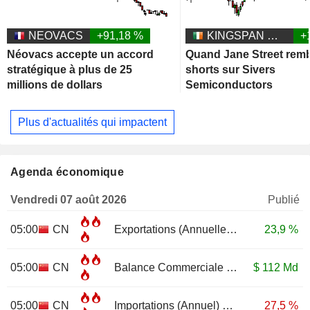
NEOVACS
+91,18 %
KINGSPAN GROUP PLC
+
Néovacs accepte un accord
Quand Jane Street remb
stratégique à plus de 25
shorts sur Sivers
millions de dollars
Semiconductors
Plus d'actualités qui impactent
Agenda économique
Vendredi 07 août 2026
Publié
05:00
CN
Exportations (Annuelle)
JUL
23,9 %
05:00
CN
Balance Commerciale
JUL
$
112 Md
05:00
CN
Importations (Annuel)
JUL
27,5 %