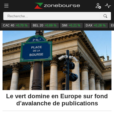
CAC 40
+0,70 %
BEL 20
+0,69 %
SMI
+0,21 %
DAX
+0,28 %
E
Le vert domine en Europe sur fond
d'avalanche de publications