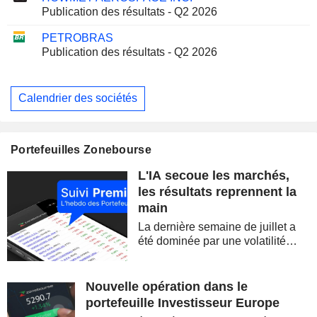
Publication des résultats - Q2 2026
PETROBRAS
Publication des résultats - Q2 2026
Calendrier des sociétés
Portefeuilles Zonebourse
L'IA secoue les marchés,
les résultats reprennent la
main
La dernière semaine de juillet a
été dominée par une volatilité
spectaculaire, concentrée sur les
valeurs technologiques et les
semi-conducteurs. Les
Nouvelle opération dans le
inquiétudes sur la soutenabilité
portefeuille Investisseur Europe
des...