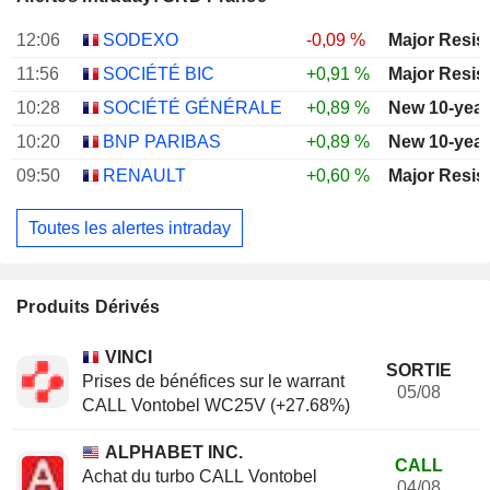
12:06
SODEXO
-0,09 %
Major Resis
11:56
SOCIÉTÉ BIC
+0,91 %
Major Resis
10:28
SOCIÉTÉ GÉNÉRALE
+0,89 %
New 10-year
10:20
BNP PARIBAS
+0,89 %
New 10-year
09:50
RENAULT
+0,60 %
Major Resis
Toutes les alertes intraday
Produits Dérivés
VINCI
SORTIE
Prises de bénéfices sur le warrant
05/08
CALL Vontobel WC25V (+27.68%)
ALPHABET INC.
CALL
Achat du turbo CALL Vontobel
04/08