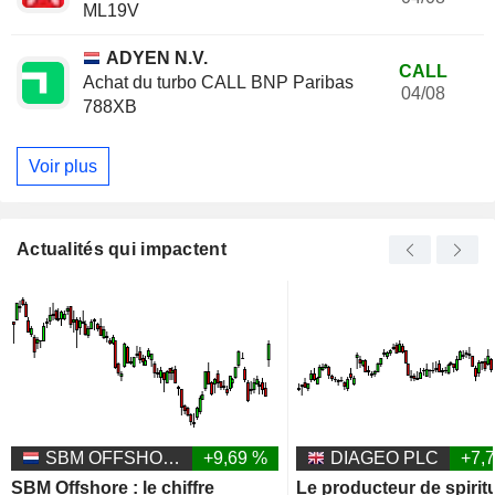
ML19V
ADYEN N.V.
CALL
Achat du turbo CALL BNP Paribas
04/08
788XB
Voir plus
Actualités qui impactent
SBM OFFSHORE N.V.
+9,69 %
DIAGEO PLC
+7,
SBM Offshore : le chiffre
Le producteur de spiri