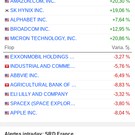
AMAZON.COM, INC.
+20,30 %
SK HYNIX INC.
+19,06 %
ALPHABET INC.
+7,64 %
BROADCOM INC.
+12,95 %
MICRON TECHNOLOGY, INC.
+20,86 %
Flop
Varia. 5j.
EXXONMOBIL HOLDINGS CORPORATION
-3,27 %
INDUSTRIAL AND COMMERCIAL BANK OF CHINA LIMITED
-5,76 %
ABBVIE INC.
-6,49 %
AGRICULTURAL BANK OF CHINA LIMITED
-8,83 %
ELI LILLY AND COMPANY
-3,32 %
SPACEX (SPACE EXPLORATION TECHNOLOGIES)
-3,80 %
APPLE INC.
-8,04 %
Alertes intraday: SRD France