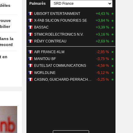
Palmarès
idèles
UBISOFT ENTERTAINMENT
+4,43 %
trouve
X-FAB SILICON FOUNDRIES SE
+3,84 %
ilier
BASSAC
+3,39 %
STMICROELECTRONICS N.V.
+3,16 %
dans la
RÉMY COINTREAU
+2,69 %
 record
AIR FRANCE-KLM
-2,95 %
t en
MANITOU BF
-3,75 %
EUTELSAT COMMUNICATIONS
-4,58 %
WORLDLINE
-5,12 %
CASINO, GUICHARD-PERRACHON SA
-5,25 %