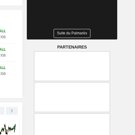
ALL
Suite du Palmarès
/08
PARTENAIRES
ALL
/08
ALL
/08
DELTA AIR LINES, INC.
-0,70 %
RTL GROUP S.A.
Un vol Delta effectue un
Heidi Klum rejoint RT