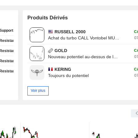
Produits Dérivés
Support Test
RUSSELL 2000
C
Achat du turbo CALL Vontobel MU13V
07
Resistance Test
GOLD
C
Resistance Test
Nouveau potentiel au-dessus de la résistance
07
Resistance Test
KERING
C
Resistance Test
Toujours du potentiel
07
Voir plus