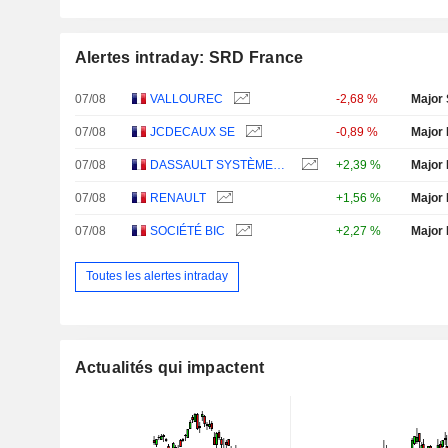
Alertes intraday: SRD France
07/08
VALLOUREC
-2,68 %
Major 
07/08
JCDECAUX SE
-0,89 %
Major 
07/08
DASSAULT SYSTÈMES SE
+2,39 %
Major 
07/08
RENAULT
+1,56 %
Major 
07/08
SOCIÉTÉ BIC
+2,27 %
Major 
Toutes les alertes intraday
Actualités qui impactent