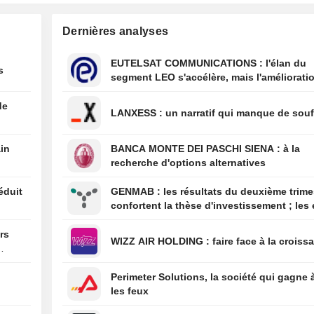
12:56
Les Émirats ara
Dernières analyses
extradent Daniel
un Irlandais so
d'être à la tête 
EUTELSAT COMMUNICATIONS : l'élan du
s
criminel
segment LEO s'accélère, mais l'amélioratio
rentabilité est différée
12:47
L'Espagne contr
de
personnes arrivan
LANXESS : un narratif qui manque de sou
12:03
Le risque de déc
aux vagues de c
ain
BANCA MONTE DEI PASCHI SIENA : à la
sous-estimé - D
recherche d'options alternatives
Re
éduit
GENMAB : les résultats du deuxième trimestre
confortent la thèse d'investissement ; les 
de diversification se poursuivent
ars
WIZZ AIR HOLDING : faire face à la cro
Perimeter Solutions, la société qui gagne 
les feux