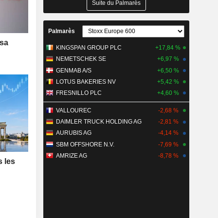
Suite du Palmarès
Palmarès
 sa
KINGSPAN GROUP PLC
+17,84 %
NEMETSCHEK SE
+6,97 %
GENMAB A/S
+6,50 %
LOTUS BAKERIES NV
+5,42 %
FRESNILLO PLC
+4,60 %
VALLOUREC
-2,68 %
DAIMLER TRUCK HOLDING AG
-2,81 %
AURUBIS AG
-4,14 %
SBM OFFSHORE N.V.
-7,69 %
AMRIZE AG
-8,78 %
s les