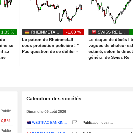
+1,33 %
RHEINMETALL AG
-1,09 %
SWISS RE LTD
 de
Le patron de Rheinmetall
Le risque de décès li
hine se
sous protection policière : "
vagues de chaleur es
nt sa
Pas question de se défiler »
estimé, selon le direc
rie
général de Swiss Re
Calendrier des sociétés
Publié
Dimanche 09 août 2026
0,5 %
WESTPAC BANKING CORPORATION
Publication des résultats - Q3 2026
Publié