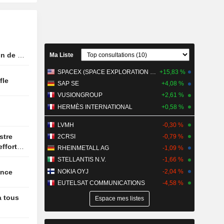
bes unis
 Kinahan,
upçonné
d'un gang
n de la
Ma Liste
ôle 200
SPACEX (SPACE EXPLORATION TECHNOLOGIES)
+15,83 %
t d'Italie
ffle
SAP SE
+4,08 %
VUSIONGROUP
+2,61 %
ès liés
haleur est
HERMÈS INTERNATIONAL
+0,58 %
G de Swiss
LVMH
-0,30 %
2CRSI
-0,79 %
efforts
RHEINMETALL AG
-1,09 %
STELLANTIS N.V.
-1,66 %
NOKIA OYJ
-2,04 %
issance
EUTELSAT COMMUNICATIONS
-4,58 %
à tous
Espace mes listes