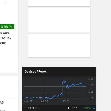
atterrissage d'urgence à
son émission " HeidiF
Atlanta
+0,98 %
és aux
t sous-
teur
Devises / Forex
AS
EUR / USD
1,1557
+0,29 %