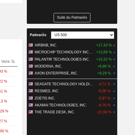
Suite du Palmarès
Palmarès
AIRBNB, INC.
+17,43 %
MICROCHIP TECHNOLOGY INCORPORATED
+13,89 %
PALANTIR TECHNOLOGIES INC.
+10,32 %
Varia. 5j.
MODERNA, INC.
+9,86 %
93 %
AXON ENTERPRISE, INC.
+9,29 %
22 %
SEAGATE TECHNOLOGY HOLDINGS PLC
-4,71 %
RESMED, INC.
-5,06 %
51 %
ZOETIS INC.
-5,97 %
13 %
AKAMAI TECHNOLOGIES, INC.
-6,76 %
,29 %
THE TRADE DESK, INC.
-21,90 %
27 %
,00 %