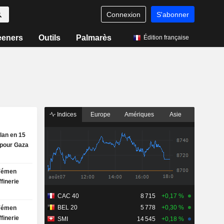
Connexion
S'abonner
eeners
Outils
Palmarès
Édition française
Indices
Europe
Amériques
Asie
plan en 15
 pour Gaza
 Yémen
finerie
CAC 40
8 715
+0,17 %
BEL 20
5 778
+0,30 %
 Yémen
finerie
SMI
14 545
+0,18 %