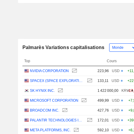
Palmarès Variations capitalisations
Top
Cours
NVIDIA CORPORATION
223,96
USD
+11
SPACEX (SPACE EXPLORATION TECHNOLOGIES)
133,11
USD
+22
SK HYNIX INC.
1 422 000,00
KRW
-17
MICROSOFT CORPORATION
499,99
USD
+7
BROADCOM INC.
427,76
USD
+9
PALANTIR TECHNOLOGIES INC.
172,01
USD
+39
META PLATFORMS, INC.
592,10
USD
+6