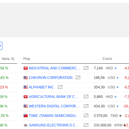
Varia. 5j.
Flop
Cours
,56 %
INDUSTRIAL AND COMMERCIAL BANK OF CHINA LIMITED
7,140
HKD
-4,
,83 %
CHEVRON CORPORATION
186,56
USD
-5,
,23 %
ALPHABET INC.
354,30
USD
-0,
,59 %
AGRICULTURAL BANK OF CHINA LIMITED
5,860
HKD
-7,
,88 %
WESTERN DIGITAL CORPORATION
434,30
USD
-20
,78 %
TSMC (TAIWAN SEMICONDUCTOR MANUFACTURING COMPANY)
2 370,00
TWD
-2,
,36 %
SAMSUNG ELECTRONICS CO., LTD.
231 000,00
KRW
-12