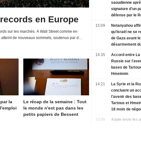
saoudienne aprè
signature d'un p
défense par le 
 records en Europe
15:09
Netanyahou affi
rds sur les marchés. A Wall Street comme en
qu'Israël ne se r
t atteint de nouveaux sommets, soutenus par de
de Gaza avant le
d'entreprises et une relative détente de la...
désarmement d
14:35
Accord entre La 
Russie sur l'ave
bases de Tartous
Hmeimim
14:21
La Syrie et la Ru
concluent un ac
l'avenir des bas
 par la
Le récap de la semaine : Tout
Tartous et Hmei
l'emploi
le monde n'est pas dans les
18 mois de négo
petits papiers de Bessent
13:08
Apple teste les 
mémoire du chi
pour ses iPhone 
MacBook, selon 