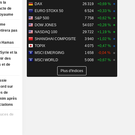
s la
DAX
26 319
+0,69 %
acte de
EURO STOXX 50
6 524
+0,33 %
Royaume
S&P 500
7 758
+0,62 %
rme
DOW JONES
54 037
+0,28 %
etirera pas
NASDAQ 100
29 722
+1,19 %
SHANGHAI COMPOSITE
3 940
+1,02 %
u Hamas
TOPIX
4 075
+0,47 %
Syrie et la
MSCI EMERGING
1 658
-0,04 %
nir des
MSCI WORLD
5 008
+0,67 %
 et de
Plus d'Indices
ssie
cord sur
es de
mim après
ciations
puces de
nois CXMT
et
le WSJ