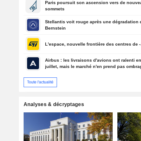
Paris poursuit son ascension vers de nouv
sommets
Stellantis voit rouge après une dégradation 
Bernstein
L'espace, nouvelle frontière des centres de -
Airbus : les livraisons d'avions ont ralenti e
juillet, mais le marché n'en prend pas ombra
Toute l'actualité
Analyses & décryptages