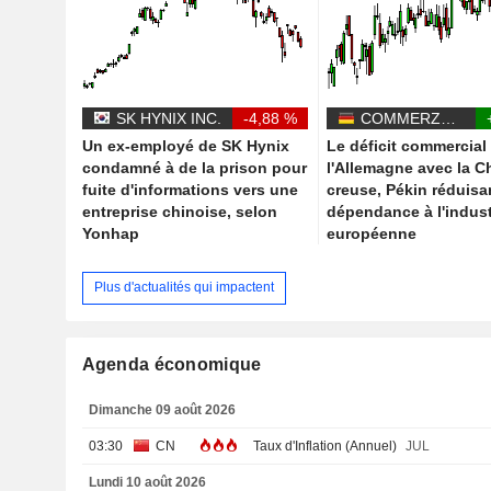
SK HYNIX INC.
-4,88 %
COMMERZBANK AG
Un ex-employé de SK Hynix
Le déficit commercial
condamné à de la prison pour
l'Allemagne avec la C
fuite d'informations vers une
creuse, Pékin réduisa
entreprise chinoise, selon
dépendance à l'indust
Yonhap
européenne
Plus d'actualités qui impactent
Agenda économique
Dimanche 09 août 2026
03:30
CN
Taux d'Inflation (Annuel)
JUL
Lundi 10 août 2026