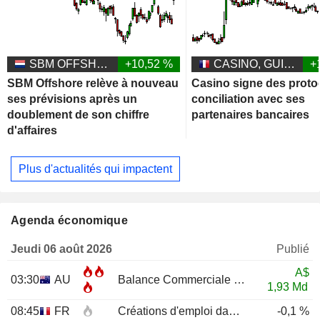
SBM OFFSHORE N.V.
+10,52 %
CASINO, GUICHARD-PERRACHON SA
+
SBM Offshore relève à nouveau
Casino signe des proto
ses prévisions après un
conciliation avec ses
doublement de son chiffre
partenaires bancaires
d'affaires
Plus d'actualités qui impactent
Agenda économique
Jeudi 06 août 2026
Publié
A$
03:30
AU
Balance Commerciale
JUN
1,93 Md
08:45
FR
Créations d'emploi dans le secteur privé non agricole (Trimestriel)
-0,1 %