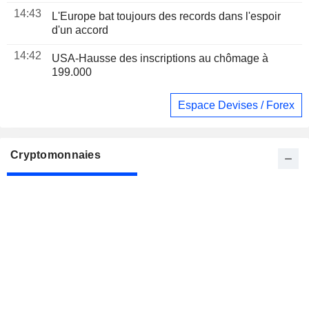
modernisation douanière de 3,1 milliards de
14:43
dollars
L'Europe bat toujours des records dans l'espoir
d'un accord
14:42
USA-Hausse des inscriptions au chômage à
199.000
Espace Devises / Forex
Cryptomonnaies