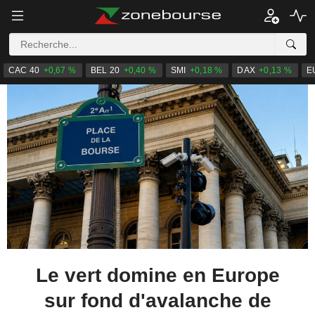
CAC 40
+0,67 %
BEL 20
+0,40 %
SMI
+0,18 %
DAX
+0,13 %
E
Le vert domine en Europe
sur fond d'avalanche de