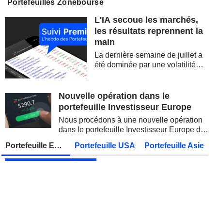
Portefeuilles Zonebourse
SIEMENS AG
Publication des résultats - Q3 2026
07:00
L'IA secoue les marchés,
SOFTBANK GROUP CORP.
Publication des résultats - Q1 2027
08:30
les résultats reprennent la
main
DBS GROUP HOLDINGS LTD
Publication des résultats - Q2 2026
La dernière semaine de juillet a
DEUTSCHE TELEKOM AG
Publication des résultats - Q2 2026
07:00
été dominée par une volatilité
spectaculaire, concentrée sur les
CONOCOPHILLIPS
Publication des résultats - Q2 2026
valeurs technologiques et les
semi-conducteurs. Les
Nouvelle opération dans le
PARKER-HANNIFIN CORPORATION
Publication des résultats - Q4 2026
inquiétudes sur la soutenabilité
portefeuille Investisseur Europe
des...
HOWMET AEROSPACE INC.
Publication des résultats - Q2 2026
13:00
Nous procédons à une nouvelle opération
dans le portefeuille Investisseur Europe de
PETROBRAS
Publication des résultats - Q2 2026
Zonebourse.
Portefeuille Europe
Portefeuille USA
Portefeuille Asie