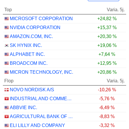
Top
Varia. 5j.
MICROSOFT CORPORATION
+24,82 %
NVIDIA CORPORATION
+15,37 %
AMAZON.COM, INC.
+20,30 %
SK HYNIX INC.
+19,06 %
ALPHABET INC.
+7,64 %
BROADCOM INC.
+12,95 %
MICRON TECHNOLOGY, INC.
+20,86 %
Flop
Varia. 5j.
NOVO NORDISK A/S
-10,26 %
INDUSTRIAL AND COMMERCIAL BANK OF CHINA LIMITED
-5,76 %
ABBVIE INC.
-6,49 %
AGRICULTURAL BANK OF CHINA LIMITED
-8,83 %
ELI LILLY AND COMPANY
-3,32 %