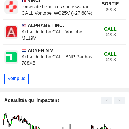
VINCI
SORTIE
Prises de bénéfices sur le warrant
05/08
CALL Vontobel WC25V (+27.68%)
ALPHABET INC.
CALL
Achat du turbo CALL Vontobel
04/08
ML19V
ADYEN N.V.
CALL
Achat du turbo CALL BNP Paribas
04/08
788XB
Voir plus
Actualités qui impactent