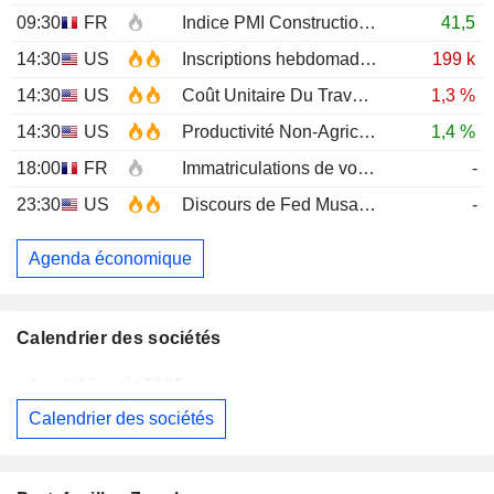
09:30
FR
Indice PMI Construction
JUL
41,5
14:30
US
Inscriptions hebdomadaires au chômage
199 k
14:30
US
Coût Unitaire Du Travail (Trimestriel)Prél
1,3 %
14:30
US
Productivité Non-Agricole (Trimestriel) Prél
1,4 %
18:00
FR
Immatriculations de voitures neuves (annuelles)
-
23:30
US
Discours de Fed Musalem
-
Agenda économique
Calendrier des sociétés
Jeudi 06 août 2026
Calendrier des sociétés
MAUREL
Publication des résultats - Q2 2026
CELLECTIS S.A.
Publication des résultats - Q2 2026