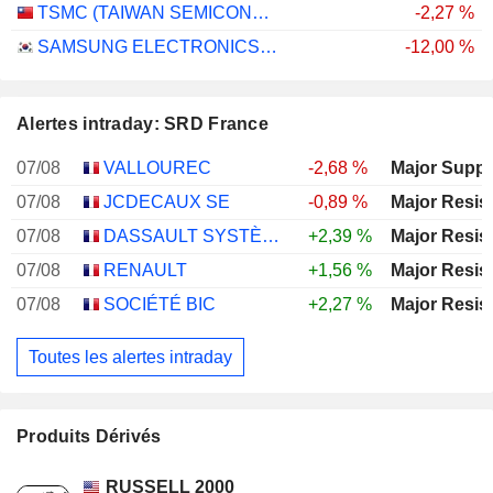
TSMC (TAIWAN SEMICONDUCTOR MANUFACTURING COMPANY)
-2,27 %
SAMSUNG ELECTRONICS CO., LTD.
-12,00 %
Alertes intraday: SRD France
07/08
VALLOUREC
-2,68 %
Major Suppo
07/08
JCDECAUX SE
-0,89 %
Major Resis
07/08
DASSAULT SYSTÈMES SE
+2,39 %
Major Resis
07/08
RENAULT
+1,56 %
Major Resis
07/08
SOCIÉTÉ BIC
+2,27 %
Major Resis
Toutes les alertes intraday
Produits Dérivés
RUSSELL 2000