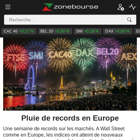
CAC 40
+0,17 %
BEL 20
+0,30 %
SMI
+0,18 %
DAX
+0,69 %
E
Pluie de records en Europe
Une semaine de records sur les marchés. A Wall Street
comme en Europe, les indices ont atteint de nouveaux