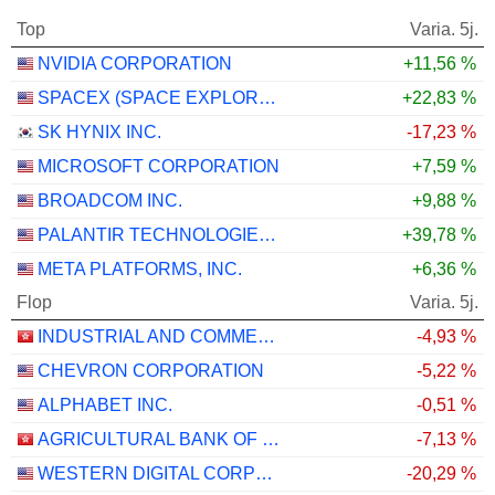
Top
Varia. 5j.
NVIDIA CORPORATION
+11,56 %
SPACEX (SPACE EXPLORATION TECHNOLOGIES)
+22,83 %
SK HYNIX INC.
-17,23 %
MICROSOFT CORPORATION
+7,59 %
BROADCOM INC.
+9,88 %
PALANTIR TECHNOLOGIES INC.
+39,78 %
META PLATFORMS, INC.
+6,36 %
Flop
Varia. 5j.
INDUSTRIAL AND COMMERCIAL BANK OF CHINA LIMITED
-4,93 %
CHEVRON CORPORATION
-5,22 %
ALPHABET INC.
-0,51 %
AGRICULTURAL BANK OF CHINA LIMITED
-7,13 %
WESTERN DIGITAL CORPORATION
-20,29 %