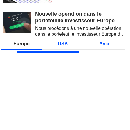
spectaculaire, concentrée sur les
valeurs technologiques et les
semi-conducteurs. Les
Nouvelle opération dans le
inquiétudes sur la soutenabilité
portefeuille Investisseur Europe
des...
Nous procédons à une nouvelle opération
dans le portefeuille Investisseur Europe de
Zonebourse.
Europe
USA
Asie