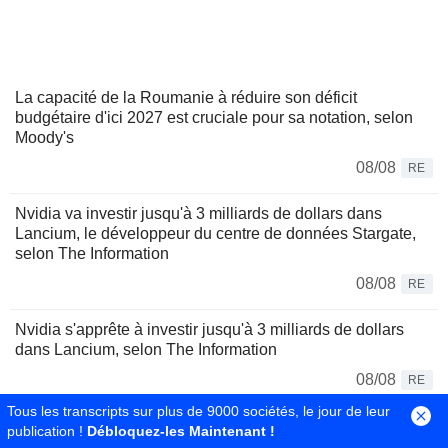
La capacité de la Roumanie à réduire son déficit
budgétaire d'ici 2027 est cruciale pour sa notation, selon
Moody's
08/08
RE
Nvidia va investir jusqu'à 3 milliards de dollars dans
Lancium, le développeur du centre de données Stargate,
selon The Information
08/08
RE
Nvidia s'apprête à investir jusqu'à 3 milliards de dollars
dans Lancium, selon The Information
08/08
RE
Tous les transcripts sur plus de 9000 sociétés, le jour de leur
Le Brésil durcit les transferts de cryptomonnaies pour
publication !
Débloquez-les Maintenant !
freiner la fraude