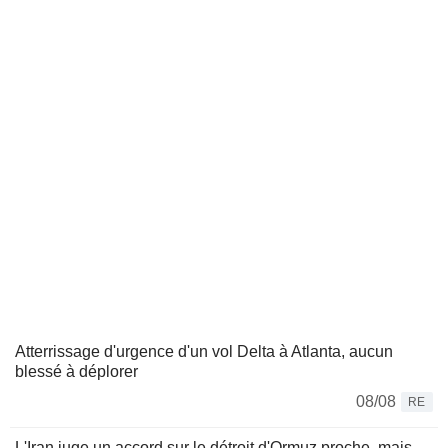
Atterrissage d'urgence d'un vol Delta à Atlanta, aucun
blessé à déplorer
08/08
RE
L'Iran juge un accord sur le détroit d'Ormuz proche, mais