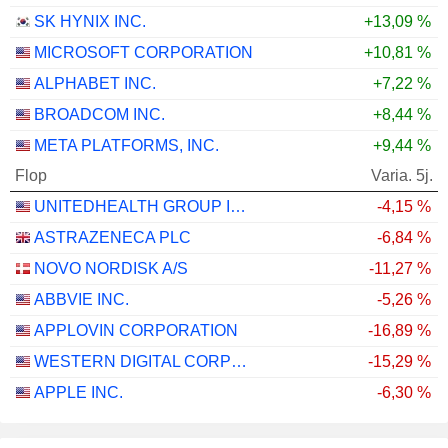
SK HYNIX INC.
+13,09 %
MICROSOFT CORPORATION
+10,81 %
ALPHABET INC.
+7,22 %
BROADCOM INC.
+8,44 %
META PLATFORMS, INC.
+9,44 %
Flop
Varia. 5j.
UNITEDHEALTH GROUP INC.
-4,15 %
ASTRAZENECA PLC
-6,84 %
NOVO NORDISK A/S
-11,27 %
ABBVIE INC.
-5,26 %
APPLOVIN CORPORATION
-16,89 %
WESTERN DIGITAL CORPORATION
-15,29 %
APPLE INC.
-6,30 %