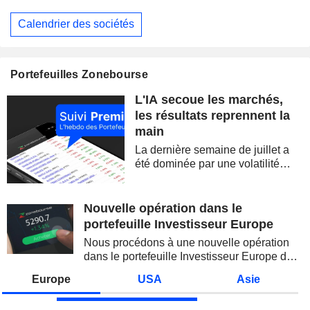
Calendrier des sociétés
Portefeuilles Zonebourse
L'IA secoue les marchés,
les résultats reprennent la
main
La dernière semaine de juillet a
été dominée par une volatilité
spectaculaire, concentrée sur les
valeurs technologiques et les
semi-conducteurs. Les
Nouvelle opération dans le
inquiétudes sur la soutenabilité
portefeuille Investisseur Europe
des...
Nous procédons à une nouvelle opération
dans le portefeuille Investisseur Europe de
Zonebourse.
Europe
USA
Asie