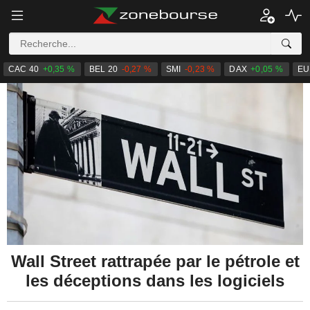
CAC 40
+0,35 %
BEL 20
-0,27 %
SMI
-0,23 %
DAX
+0,05 %
EU
Wall Street rattrapée par le pétrole et
les déceptions dans les logiciels