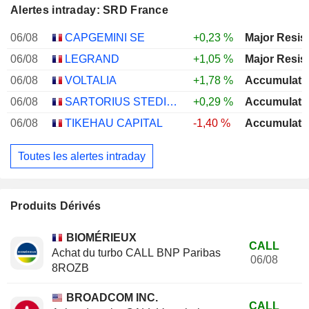
Alertes intraday: SRD France
06/08
CAPGEMINI SE
+0,23 %
Major Resis
06/08
LEGRAND
+1,05 %
Major Resis
06/08
VOLTALIA
+1,78 %
Accumulati
06/08
SARTORIUS STEDIM BIOTECH
+0,29 %
Accumulati
06/08
TIKEHAU CAPITAL
-1,40 %
Accumulati
Toutes les alertes intraday
Produits Dérivés
BIOMÉRIEUX
CALL
Achat du turbo CALL BNP Paribas
06/08
8ROZB
BROADCOM INC.
CALL