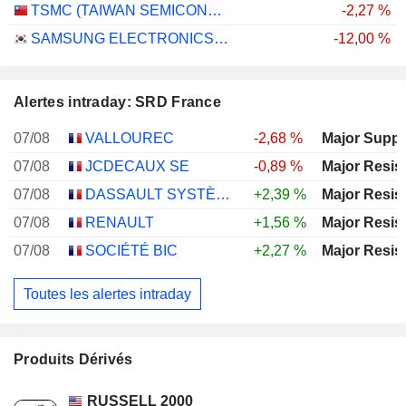
TSMC (TAIWAN SEMICONDUCTOR MANUFACTURING COMPANY)
-2,27 %
SAMSUNG ELECTRONICS CO., LTD.
-12,00 %
Alertes intraday: SRD France
07/08
VALLOUREC
-2,68 %
Major Suppo
07/08
JCDECAUX SE
-0,89 %
Major Resis
07/08
DASSAULT SYSTÈMES SE
+2,39 %
Major Resis
07/08
RENAULT
+1,56 %
Major Resis
07/08
SOCIÉTÉ BIC
+2,27 %
Major Resis
Toutes les alertes intraday
Produits Dérivés
RUSSELL 2000