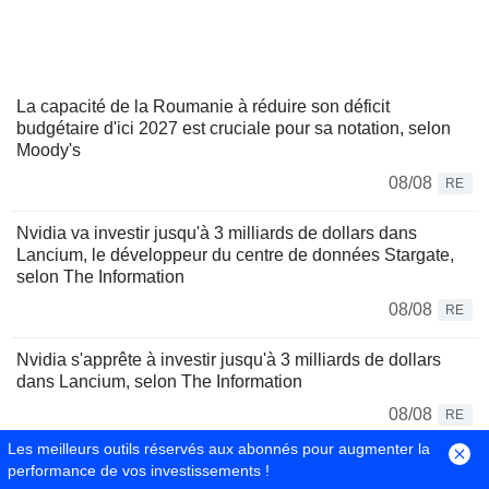
La capacité de la Roumanie à réduire son déficit
budgétaire d'ici 2027 est cruciale pour sa notation, selon
Moody's
08/08
RE
Nvidia va investir jusqu'à 3 milliards de dollars dans
Lancium, le développeur du centre de données Stargate,
selon The Information
08/08
RE
Nvidia s'apprête à investir jusqu'à 3 milliards de dollars
dans Lancium, selon The Information
08/08
RE
Les meilleurs outils réservés aux abonnés pour augmenter la
Le Brésil durcit les transferts de cryptomonnaies pour
performance de vos investissements !
freiner la fraude