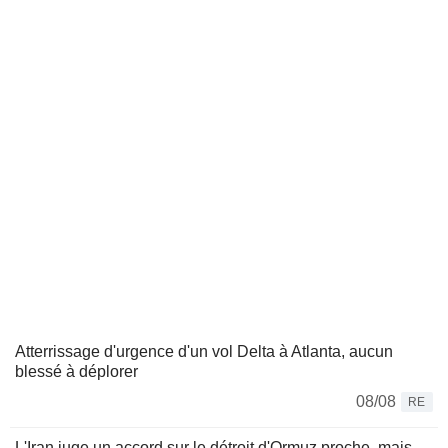
Atterrissage d'urgence d'un vol Delta à Atlanta, aucun
blessé à déplorer
08/08
RE
L'Iran juge un accord sur le détroit d'Ormuz proche, mais