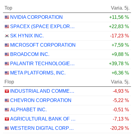
Top
Varia. 5j.
NVIDIA CORPORATION
+11,56 %
SPACEX (SPACE EXPLORATION TECHNOLOGIES)
+22,83 %
SK HYNIX INC.
-17,23 %
MICROSOFT CORPORATION
+7,59 %
BROADCOM INC.
+9,88 %
PALANTIR TECHNOLOGIES INC.
+39,78 %
META PLATFORMS, INC.
+6,36 %
Flop
Varia. 5j.
INDUSTRIAL AND COMMERCIAL BANK OF CHINA LIMITED
-4,93 %
CHEVRON CORPORATION
-5,22 %
ALPHABET INC.
-0,51 %
AGRICULTURAL BANK OF CHINA LIMITED
-7,13 %
WESTERN DIGITAL CORPORATION
-20,29 %