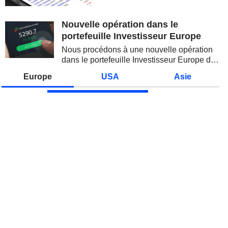
spectaculaire, concentrée sur les
valeurs technologiques et les
semi-conducteurs. Les
Nouvelle opération dans le
inquiétudes sur la soutenabilité
portefeuille Investisseur Europe
des...
Nous procédons à une nouvelle opération
dans le portefeuille Investisseur Europe de
Zonebourse.
Europe
USA
Asie