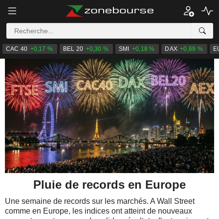
CAC 40
+0,17 %
BEL 20
+0,30 %
SMI
+0,18 %
DAX
+0,69 %
E
Pluie de records en Europe
Une semaine de records sur les marchés. A Wall Street
comme en Europe, les indices ont atteint de nouveaux