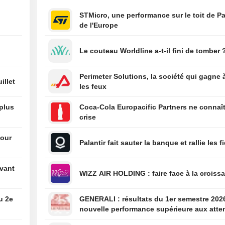
11:55
Sécheresse: Be
STMicro, une performance sur le toit de Pa
suspend les droi
de l'Europe
douane sur le ma
11:52
STELLANTIS N.V.
Le couteau Worldline a-t-il fini de tomber 
Bernstein opte p
recommandation
Perimeter Solutions, la société qui gagne 
illet
11:52
Bloom Energy Co
les feux
et MiTAC Compu
Technology Corp
 plus
Coca-Cola Europacific Partners ne connaît
renforcent leur p
crise
pour l'alimentati
d'un campus de f
pour
Palantir fait sauter la banque et rallie les f
de serveurs IA
vant
WIZZ AIR HOLDING : faire face à la cro
u 2e
GENERALI : résultats du 1er semestre 2026 : une
nouvelle performance supérieure aux atte
bien que partiellement anticipée