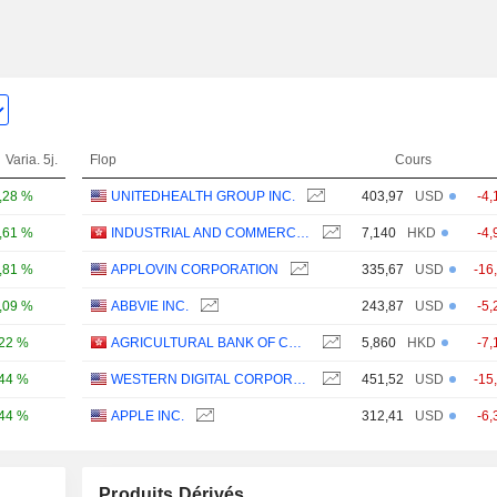
Varia. 5j.
Flop
Cours
,28 %
UNITEDHEALTH GROUP INC.
403,97
USD
-4,
,61 %
INDUSTRIAL AND COMMERCIAL BANK OF CHINA LIMITED
7,140
HKD
-4,
,81 %
APPLOVIN CORPORATION
335,67
USD
-16
,09 %
ABBVIE INC.
243,87
USD
-5,
,22 %
AGRICULTURAL BANK OF CHINA LIMITED
5,860
HKD
-7,
,44 %
WESTERN DIGITAL CORPORATION
451,52
USD
-15
,44 %
APPLE INC.
312,41
USD
-6,
Produits Dérivés