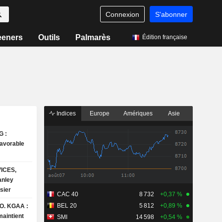
Connexion
S'abonner
eeners
Outils
Palmarès
Édition française
Indices
Europe
Amériques
Asie
 :
avorable
ICES,
sier
CAC 40
8 732
+0,37 %
BEL 20
5 812
+0,89 %
O. KGAA :
aintient
SMI
14 598
+0,54 %