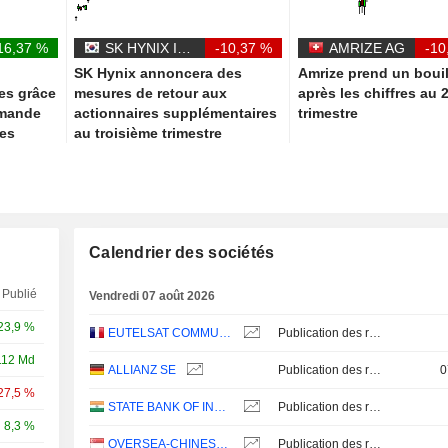
16,37 %
SK HYNIX INC.
-10,37 %
AMRIZE AG
-10
SK Hynix annoncera des
Amrize prend un boui
es grâce
mesures de retour aux
après les chiffres au 
emande
actionnaires supplémentaires
trimestre
ées
au troisième trimestre
Calendrier des sociétés
Publié
Vendredi 07 août 2026
23,9 %
EUTELSAT COMMUNICATIONS
Publication des résultats - Annuel 2026
112 Md
ALLIANZ SE
Publication des résultats - Q2 2026
0
27,5 %
STATE BANK OF INDIA
Publication des résultats - Q1 2027
8,3 %
OVERSEA-CHINESE BANKING CORPORATION LIMITED
Publication des résultats - Q2 2026