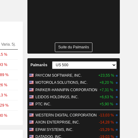
Varia. 5j.
Suite du Palmarès
15 %
93 %
Palmarès
,89 %
PAYCOM SOFTWARE, INC.
+23,55 %
MOTOROLA SOLUTIONS, INC.
+8,20 %
26 %
PARKER-HANNIFIN CORPORATION
+7,31 %
13 %
LEIDOS HOLDINGS, INC.
+6,63 %
PTC INC.
+5,90 %
,29 %
WESTERN DIGITAL CORPORATION
-13,03 %
30 %
AXON ENTERPRISE, INC.
-14,28 %
EPAM SYSTEMS, INC.
-15,29 %
DATADOG, INC.
-19,03 %