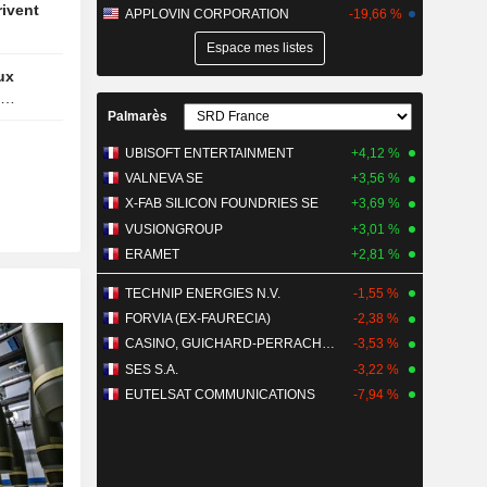
APPLOVIN CORPORATION
-19,66 %
Espace mes listes
Palmarès
UBISOFT ENTERTAINMENT
+4,12 %
VALNEVA SE
+3,56 %
X-FAB SILICON FOUNDRIES SE
+3,69 %
VUSIONGROUP
+3,01 %
ERAMET
+2,81 %
TECHNIP ENERGIES N.V.
-1,55 %
FORVIA (EX-FAURECIA)
-2,38 %
CASINO, GUICHARD-PERRACHON SA
-3,53 %
SES S.A.
-3,22 %
EUTELSAT COMMUNICATIONS
-7,94 %