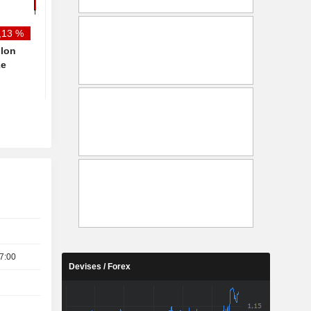
à l'achat
,13 %
llon
2e
7:00
Devises / Forex