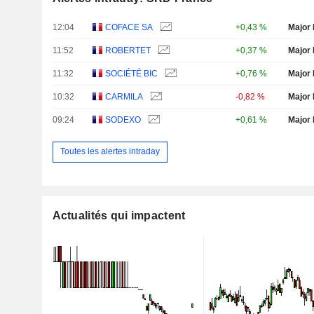
12:04
COFACE SA
+0,43 %
Major 
11:52
ROBERTET
+0,37 %
Major 
11:32
SOCIÉTÉ BIC
+0,76 %
Major 
10:32
CARMILA
-0,82 %
Major 
09:24
SODEXO
+0,61 %
Major 
Toutes les alertes intraday
Actualités qui impactent