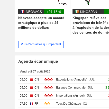
NEOVACS
+91,18 %
KINGSPAN GROUP PLC
+
Néovacs accepte un accord
Kingspan relève ses
stratégique à plus de 25
prévisions de bénéfic
millions de dollars
à l'explosion de la d
des centres de donn
Plus d'actualités qui impactent
Agenda économique
Vendredi 07 août 2026
05:00
CN
Exportations (Annuelle)
JUL
05:00
CN
Balance Commerciale
JUL
$
05:00
CN
Importations (Annuel)
JUL
07:30
FR
Taux De Chômage
Q2