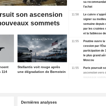
sa recommandat
l'achat
rsuit son ascension
11:58
Le cuivre s'appr
signer sa meille
 nouveaux sommets
semaine depuis m
par les craintes s
et la faiblesse d
11:55
Poutine ouvre la 
cession par l'Éta
participation de
le plus grand aé
Moscou
ncent
Stellantis voit rouge après
11:55
Paris poursuit s
s 114
une dégradation de Bernstein
ascension vers 
nouveaux somm
11:55
Karina Kubelkov
centrale tchèque)
persistance de l'
sous-jacente res
Dernières analyses
préoccupation m