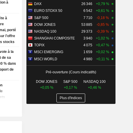
ion à
DAX
26 346
+0,79 %
EURO STOXX 50
6 542
+0,61 %
S&P 500
7 710
-0,18 %
ête à
ure
DOW JONES
53 885
-0,85 %
ai, porté
NASDAQ 100
29 373
-0,39 %
ur l'offre
SHANGHAI COMPOSITE
3 940
+1,02 %
es stocks
TOPIX
4 075
+0,47 %
voie à la
MSCI EMERGING
1 659
+0,02 %
t de sa
MSCI WORLD
4 980
+0,11 %
 30 % dans
roport de
Pré-ouverture (Cours indicatifs)
DOW JONES
S&P 500
NASDAQ 100
on
+0,05 %
+0,17 %
+0,46 %
de
ets
Plus d'Indices
a (Banque
 : la
inflation
te la
ajeure