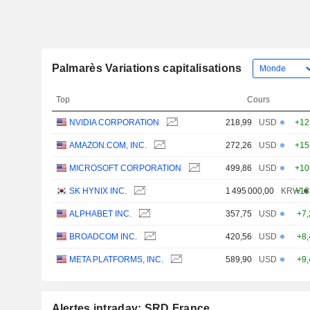
Palmarès Variations capitalisations
Top
Cours
NVIDIA CORPORATION
218,99
USD
+12
AMAZON.COM, INC.
272,26
USD
+15
MICROSOFT CORPORATION
499,86
USD
+10
SK HYNIX INC.
1 495 000,00
KRW
+13
ALPHABET INC.
357,75
USD
+7
BROADCOM INC.
420,56
USD
+8
META PLATFORMS, INC.
589,90
USD
+9
Alertes intraday: SRD France