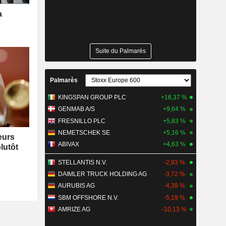
a
Suite du Palmarès
Palmarès
KINGSPAN GROUP PLC
+16,37 %
GENMAB A/S
+9,64 %
FRESNILLO PLC
+5,83 %
NEMETSCHEK SE
+5,16 %
eurs
ABIVAX
+4,63 %
lutôt
STELLANTIS N.V.
-2,93 %
DAIMLER TRUCK HOLDING AG
-3,72 %
AURUBIS AG
-4,39 %
SBM OFFSHORE N.V.
-5,19 %
AMRIZE AG
-10,13 %