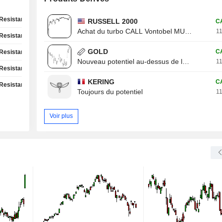
Resistance Test
RUSSELL 2000
C
Achat du turbo CALL Vontobel MU13V
11
Resistance Test
GOLD
C
Resistance Test
Nouveau potentiel au-dessus de la résistance
11
Resistance Test
KERING
C
Resistance Test
Toujours du potentiel
11
Voir plus