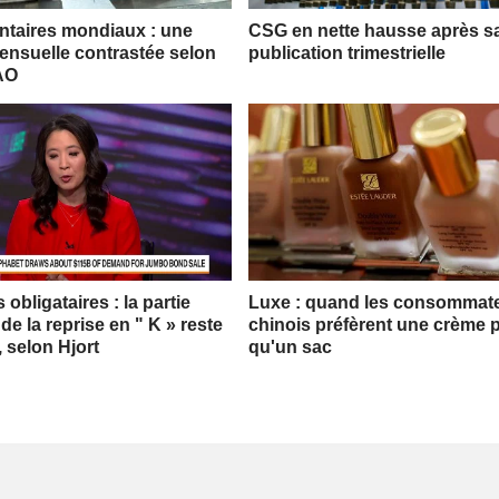
entaires mondiaux : une
CSG en nette hausse après s
nsuelle contrastée selon
publication trimestrielle
FAO
obligataires : la partie
Luxe : quand les consommat
 de la reprise en " K » reste
chinois préfèrent une crème p
, selon Hjort
qu'un sac