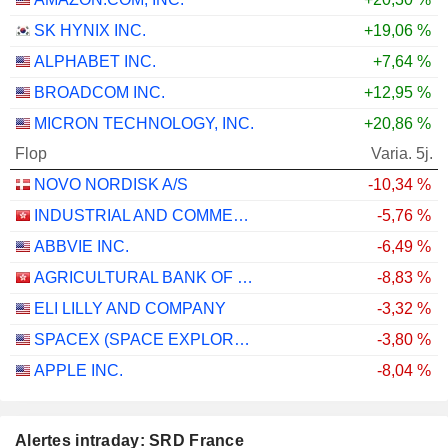
SK HYNIX INC.
+19,06 %
ALPHABET INC.
+7,64 %
BROADCOM INC.
+12,95 %
MICRON TECHNOLOGY, INC.
+20,86 %
Flop
Varia. 5j.
NOVO NORDISK A/S
-10,34 %
INDUSTRIAL AND COMMERCIAL BANK OF CHINA LIMITED
-5,76 %
ABBVIE INC.
-6,49 %
AGRICULTURAL BANK OF CHINA LIMITED
-8,83 %
ELI LILLY AND COMPANY
-3,32 %
SPACEX (SPACE EXPLORATION TECHNOLOGIES)
-3,80 %
APPLE INC.
-8,04 %
Alertes intraday: SRD France