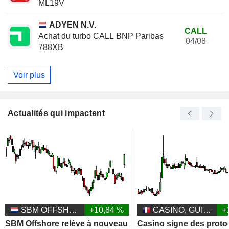
ML19V
ADYEN N.V.
CALL
Achat du turbo CALL BNP Paribas
04/08
788XB
Voir plus
Actualités qui impactent
SBM OFFSHORE N.V.
+10,84 %
CASINO, GUICHARD-PERRACHON SA
+
SBM Offshore relève à nouveau
Casino signe des proto