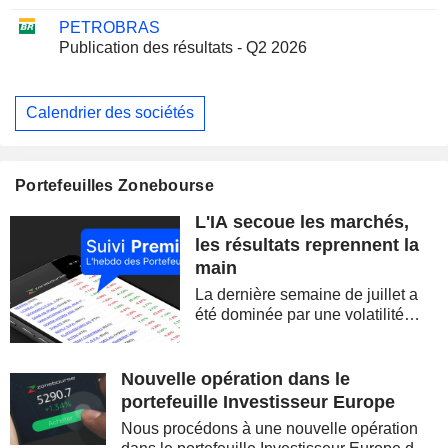
PETROBRAS
Publication des résultats - Q2 2026
Calendrier des sociétés
Portefeuilles Zonebourse
L'IA secoue les marchés,
les résultats reprennent la
main
La dernière semaine de juillet a
été dominée par une volatilité
spectaculaire, concentrée sur les
valeurs technologiques et les
semi-conducteurs. Les
Nouvelle opération dans le
inquiétudes sur la soutenabilité
portefeuille Investisseur Europe
des...
Nous procédons à une nouvelle opération