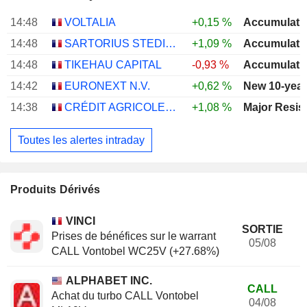
14:48
VOLTALIA
+0,15 %
Accumulati
14:48
SARTORIUS STEDIM BIOTECH
+1,09 %
Accumulati
14:48
TIKEHAU CAPITAL
-0,93 %
Accumulati
14:42
EURONEXT N.V.
+0,62 %
New 10-year
14:38
CRÉDIT AGRICOLE S.A.
+1,08 %
Major Resis
Toutes les alertes intraday
Produits Dérivés
VINCI
SORTIE
Prises de bénéfices sur le warrant
05/08
CALL Vontobel WC25V (+27.68%)
ALPHABET INC.
CALL
Achat du turbo CALL Vontobel
04/08