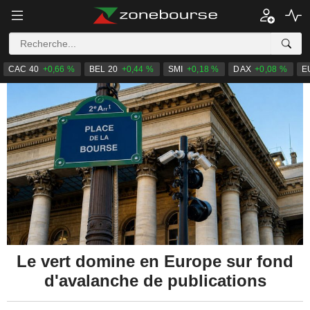
CAC 40
+0,66 %
BEL 20
+0,44 %
SMI
+0,18 %
DAX
+0,08 %
E
Le vert domine en Europe sur fond
d'avalanche de publications