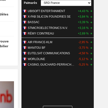
Palmarès
UBISOFT ENTERTAINMENT
+4,43 %
idèles
X-FAB SILICON FOUNDRIES SE
+3,84 %
BASSAC
+3,39 %
STMICROELECTRONICS N.V.
+3,16 %
RÉMY COINTREAU
+2,69 %
trouve
AIR FRANCE-KLM
-2,95 %
ilier
MANITOU BF
-3,75 %
EUTELSAT COMMUNICATIONS
-4,58 %
WORLDLINE
-5,12 %
CASINO, GUICHARD-PERRACHON SA
-5,25 %