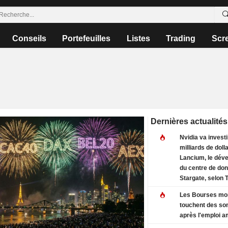
Conseils
Portefeuilles
Listes
Trading
Scr
Dernières actualités
Nvidia va investi
milliards de doll
Lancium, le dév
du centre de do
Stargate, selon 
Information
Les Bourses mo
touchent des s
après l'emploi a