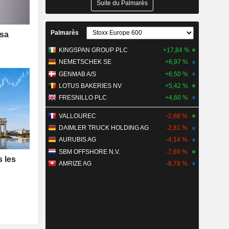
Suite du Palmarès
Palmarès
 sa
KINGSPAN GROUP PLC
+17,84 %
NEMETSCHEK SE
+6,97 %
GENMAB A/S
+6,50 %
LOTUS BAKERIES NV
+5,42 %
FRESNILLO PLC
+4,60 %
VALLOUREC
-2,68 %
DAIMLER TRUCK HOLDING AG
-2,81 %
AURUBIS AG
-4,14 %
SBM OFFSHORE N.V.
-7,69 %
s les
AMRIZE AG
-8,78 %