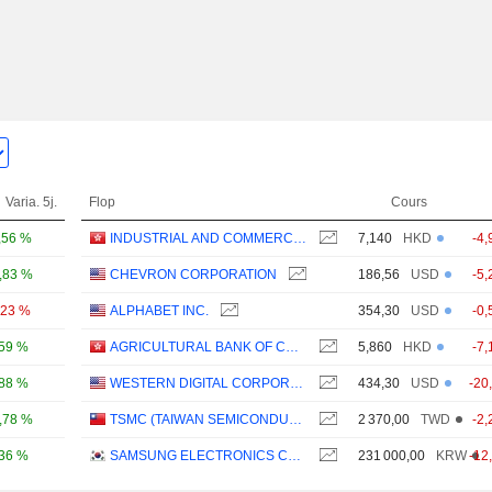
Varia. 5j.
Flop
Cours
,56 %
INDUSTRIAL AND COMMERCIAL BANK OF CHINA LIMITED
7,140
HKD
-4,
,83 %
CHEVRON CORPORATION
186,56
USD
-5,
,23 %
ALPHABET INC.
354,30
USD
-0,
,59 %
AGRICULTURAL BANK OF CHINA LIMITED
5,860
HKD
-7,
,88 %
WESTERN DIGITAL CORPORATION
434,30
USD
-20
,78 %
TSMC (TAIWAN SEMICONDUCTOR MANUFACTURING COMPANY)
2 370,00
TWD
-2,
,36 %
SAMSUNG ELECTRONICS CO., LTD.
231 000,00
KRW
-12