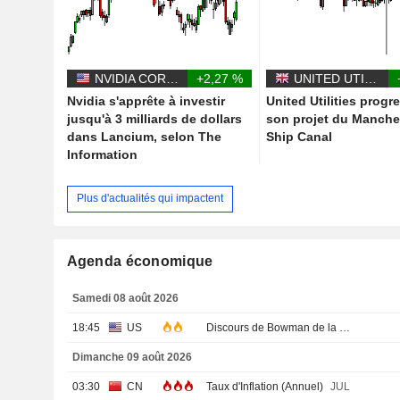
NVIDIA CORPORATION
+2,27 %
UNITED UTILITIES GROUP PLC
Nvidia s'apprête à investir
United Utilities progr
jusqu'à 3 milliards de dollars
son projet du Manche
dans Lancium, selon The
Ship Canal
Information
Plus d'actualités qui impactent
Agenda économique
Samedi 08 août 2026
18:45
US
Discours de Bowman de la Fed
Dimanche 09 août 2026
03:30
CN
Taux d'Inflation (Annuel)
JUL