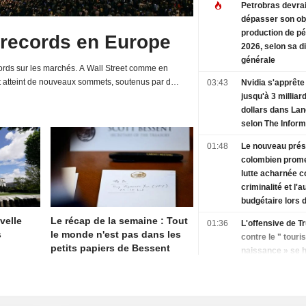
Petrobras devrai
dépasser son obj
production de pé
 records en Europe
2026, selon sa d
générale
rds sur les marchés. A Wall Street comme en
t atteint de nouveaux sommets, soutenus par de
03:43
Nvidia s'apprête 
d'entreprises et une relative détente de la...
jusqu'à 3 milliar
dollars dans La
selon The Inform
01:48
Le nouveau prés
colombien prom
lutte acharnée c
criminalité et l'a
budgétaire lors 
discours d'inves
velle
Le récap de la semaine : Tout
01:36
L'offensive de 
s
le monde n'est pas dans les
contre le " tour
petits papiers de Bessent
naissance » se h
obstacle juridiq
un arrêt de la Co
suprême
01:34
Les États-Unis s