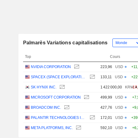
Palmarès Variations capitalisations
Top
Cours
NVIDIA CORPORATION
223,96
USD
+11
SPACEX (SPACE EXPLORATION TECHNOLOGIES)
133,11
USD
+22
SK HYNIX INC.
1 422 000,00
KRW
-17
MICROSOFT CORPORATION
499,99
USD
+7
BROADCOM INC.
427,76
USD
+9
PALANTIR TECHNOLOGIES INC.
172,01
USD
+39
META PLATFORMS, INC.
592,10
USD
+6