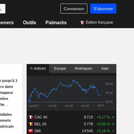
Connexion
S'abonner
eeners
Outils
Palmarès
Édition française
Indices
Europe
Amériques
Asie
r jusqu'à 3
ars dans
eloppeur
nnées
The
ndiales
CAC 40
8 715
+0,17 %
ommets
BEL 20
5 778
+0,30 %
méricain
SMI
14 545
+0,18 %