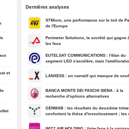
à relancer certa
Dernières analyses
activités dans l'
producteur d'av
STMicro, une performance sur le toit de Pa
Mexique
s
de l'Europe
00:10
Le juge Alito con
siégera à la Co
de
Perimeter Solutions, la société qui gagne 
pour un nouvea
les feux
00:04
United Utilities 
eaux
EUTELSAT COMMUNICATIONS : l'élan du
sur son projet d
segment LEO s'accélère, mais l'amélioratio
Manchester Ship
rentabilité est différée
07/08
L'administratio
sat et
LANXESS : un narratif qui manque de sou
débloque 2 milli
dollars pour des
de batteries - W
de
BANCA MONTE DEI PASCHI SIENA : à la
recherche d'options alternatives
07/08
Trump s'active 
pour tenter de l
GENMAB : les résultats du deuxième trimestre
Cook de la Fed 
illet
confortent la thèse d'investissement ; les 
de diversification se poursuivent
WIZZ AIR HOLDING : faire face à la cro