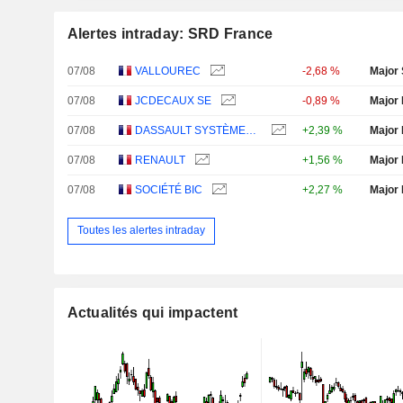
Alertes intraday: SRD France
07/08
VALLOUREC
-2,68 %
Major 
07/08
JCDECAUX SE
-0,89 %
Major 
07/08
DASSAULT SYSTÈMES SE
+2,39 %
Major 
07/08
RENAULT
+1,56 %
Major 
07/08
SOCIÉTÉ BIC
+2,27 %
Major 
Toutes les alertes intraday
Actualités qui impactent