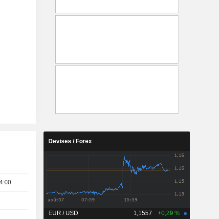
Devises / Forex
4:00
EUR / USD
1,1557
+0,29 %