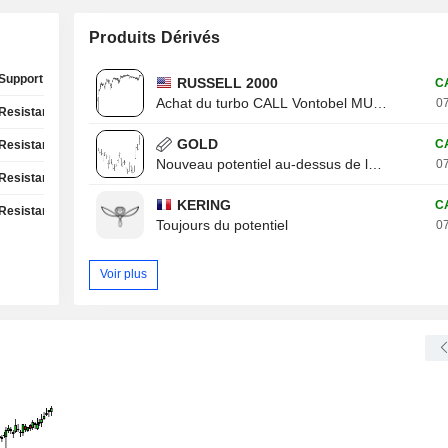
Produits Dérivés
Support Test
RUSSELL 2000
C
Achat du turbo CALL Vontobel MU13V
07
Resistance Test
GOLD
C
Resistance Test
Nouveau potentiel au-dessus de la résistance
07
Resistance Test
KERING
C
Resistance Test
Toujours du potentiel
07
Voir plus