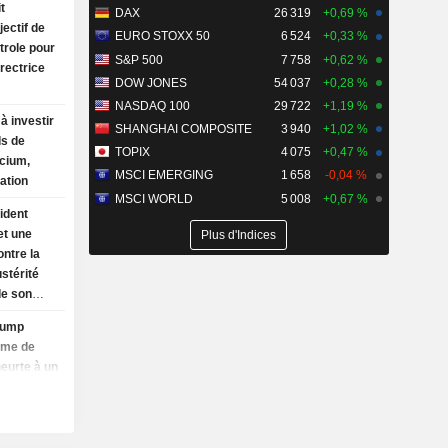
t
DAX
26 319
+0,69 %
ectif de
EURO STOXX 50
6 524
+0,33 %
trole pour
S&P 500
7 758
+0,62 %
irectrice
DOW JONES
54 037
+0,28 %
NASDAQ 100
29 722
+1,19 %
à investir
SHANGHAI COMPOSITE
3 940
+1,02 %
ds de
TOPIX
4 075
+0,47 %
ncium,
MSCI EMERGING
1 658
-0,04 %
ation
MSCI WORLD
5 008
+0,67 %
ident
et une
Plus d'Indices
ontre la
ustérité
de son
titure
Trump
isme de
eurte à un
ue après
ur
'apprêtent