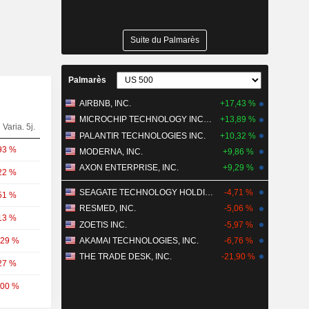
Suite du Palmarès
Palmarès
AIRBNB, INC.
+17,43 %
MICROCHIP TECHNOLOGY INCORPORATED
+13,89 %
Varia. 5j.
PALANTIR TECHNOLOGIES INC.
+10,32 %
93 %
MODERNA, INC.
+9,86 %
AXON ENTERPRISE, INC.
+9,29 %
22 %
SEAGATE TECHNOLOGY HOLDINGS PLC
-4,71 %
51 %
RESMED, INC.
-5,06 %
13 %
ZOETIS INC.
-5,97 %
,29 %
AKAMAI TECHNOLOGIES, INC.
-6,76 %
THE TRADE DESK, INC.
-21,90 %
27 %
,00 %