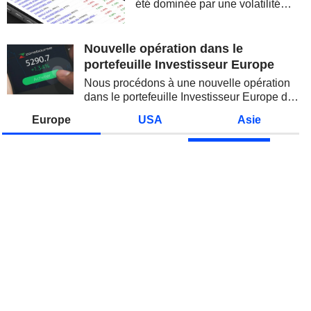
été dominée par une volatilité
spectaculaire, concentrée sur les
valeurs technologiques et les
semi-conducteurs. Les
Nouvelle opération dans le
inquiétudes sur la soutenabilité
portefeuille Investisseur Europe
des...
Nous procédons à une nouvelle opération
dans le portefeuille Investisseur Europe de
Zonebourse.
Europe
USA
Asie