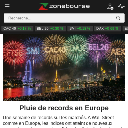
CAC 40
+0,17 %
BEL 20
+0,30 %
SMI
+0,18 %
DAX
+0,69 %
E
Pluie de records en Europe
Une semaine de records sur les marchés. A Wall Street
comme en Europe, les indices ont atteint de nouveaux