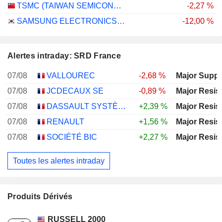
TSMC (TAIWAN SEMICONDUCTOR MANUFACTURING COMPANY)
-2,27 %
SAMSUNG ELECTRONICS CO., LTD.
-12,00 %
Alertes intraday: SRD France
07/08
VALLOUREC
-2,68 %
Major Suppo
07/08
JCDECAUX SE
-0,89 %
Major Resis
07/08
DASSAULT SYSTÈMES SE
+2,39 %
Major Resis
07/08
RENAULT
+1,56 %
Major Resis
07/08
SOCIÉTÉ BIC
+2,27 %
Major Resis
Toutes les alertes intraday
Produits Dérivés
RUSSELL 2000