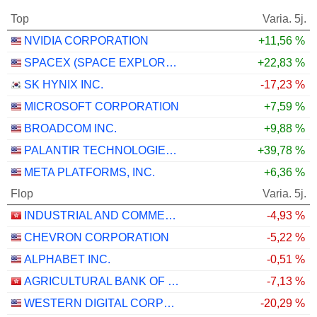
Top
Varia. 5j.
NVIDIA CORPORATION
+11,56 %
SPACEX (SPACE EXPLORATION TECHNOLOGIES)
+22,83 %
SK HYNIX INC.
-17,23 %
MICROSOFT CORPORATION
+7,59 %
BROADCOM INC.
+9,88 %
PALANTIR TECHNOLOGIES INC.
+39,78 %
META PLATFORMS, INC.
+6,36 %
Flop
Varia. 5j.
INDUSTRIAL AND COMMERCIAL BANK OF CHINA LIMITED
-4,93 %
CHEVRON CORPORATION
-5,22 %
ALPHABET INC.
-0,51 %
AGRICULTURAL BANK OF CHINA LIMITED
-7,13 %
WESTERN DIGITAL CORPORATION
-20,29 %