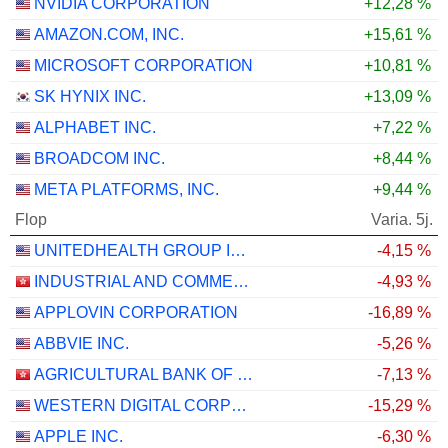
NVIDIA CORPORATION
+12,28 %
AMAZON.COM, INC.
+15,61 %
MICROSOFT CORPORATION
+10,81 %
SK HYNIX INC.
+13,09 %
ALPHABET INC.
+7,22 %
BROADCOM INC.
+8,44 %
META PLATFORMS, INC.
+9,44 %
Flop
Varia. 5j.
UNITEDHEALTH GROUP INC.
-4,15 %
INDUSTRIAL AND COMMERCIAL BANK OF CHINA LIMITED
-4,93 %
APPLOVIN CORPORATION
-16,89 %
ABBVIE INC.
-5,26 %
AGRICULTURAL BANK OF CHINA LIMITED
-7,13 %
WESTERN DIGITAL CORPORATION
-15,29 %
APPLE INC.
-6,30 %