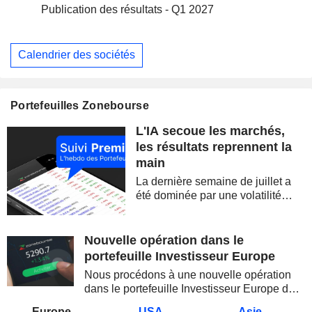
Publication des résultats - Q1 2027
Calendrier des sociétés
Portefeuilles Zonebourse
L'IA secoue les marchés,
les résultats reprennent la
main
La dernière semaine de juillet a
été dominée par une volatilité
spectaculaire, concentrée sur les
valeurs technologiques et les
semi-conducteurs. Les
Nouvelle opération dans le
inquiétudes sur la soutenabilité
portefeuille Investisseur Europe
des...
Nous procédons à une nouvelle opération
dans le portefeuille Investisseur Europe de
Zonebourse.
Europe
USA
Asie