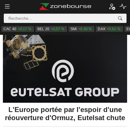
CAC 40
+0,17 %
BEL 20
+0,57 %
SMI
+0,40 %
DAX
+0,61 %
E
L'Europe portée par l'espoir d'une
réouverture d'Ormuz, Eutelsat chute