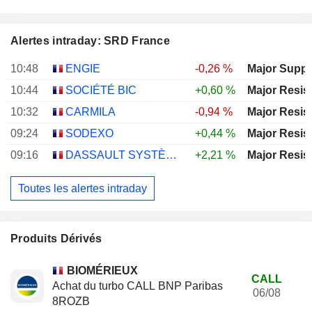
Alertes intraday: SRD France
10:48
ENGIE
-0,26 %
Major Suppo
10:44
SOCIÉTÉ BIC
+0,60 %
Major Resis
10:32
CARMILA
-0,94 %
Major Resis
09:24
SODEXO
+0,44 %
Major Resis
09:16
DASSAULT SYSTÈMES SE
+2,21 %
Major Resis
Toutes les alertes intraday
Produits Dérivés
BIOMÉRIEUX
CALL
Achat du turbo CALL BNP Paribas
06/08
8ROZB