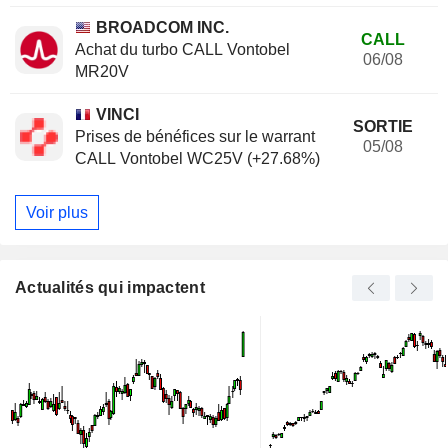
BROADCOM INC.
CALL
Achat du turbo CALL Vontobel
06/08
MR20V
VINCI
SORTIE
Prises de bénéfices sur le warrant
05/08
CALL Vontobel WC25V (+27.68%)
Voir plus
Actualités qui impactent