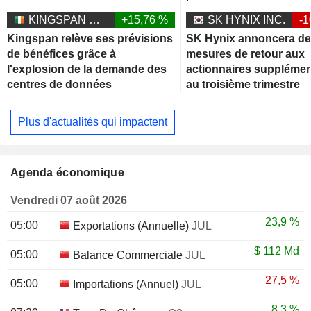
KINGSPAN GROUP PLC
+15,76 %
SK HYNIX INC.
-1
Kingspan relève ses prévisions
SK Hynix annoncera d
de bénéfices grâce à
mesures de retour aux
l'explosion de la demande des
actionnaires supplémen
centres de données
au troisième trimestre
Plus d'actualités qui impactent
Agenda économique
Vendredi 07 août 2026
23,9 %
05:00
Exportations (Annuelle)
JUL
$
112 Md
05:00
Balance Commerciale
JUL
27,5 %
05:00
Importations (Annuel)
JUL
8,3 %