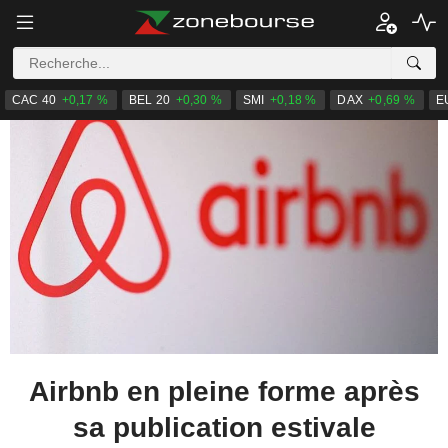
CAC 40
+0,17 %
BEL 20
+0,30 %
SMI
+0,18 %
DAX
+0,69 %
E
Airbnb en pleine forme après
sa publication estivale