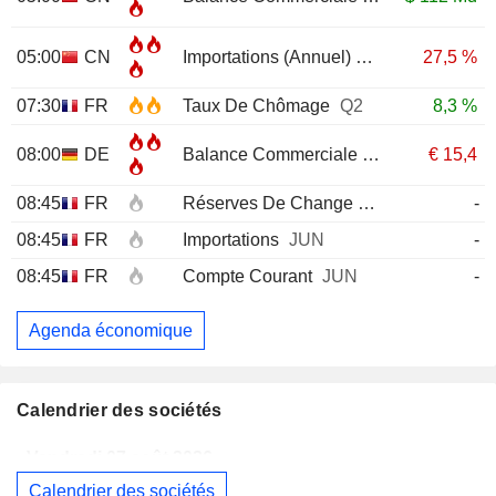
05:00
CN
Importations (Annuel)
JUL
27,5 %
07:30
FR
Taux De Chômage
Q2
8,3 %
08:00
DE
Balance Commerciale
JUN
€
15,4
08:45
FR
Réserves De Change
JUL
-
08:45
FR
Importations
JUN
-
08:45
FR
Compte Courant
JUN
-
Agenda économique
Calendrier des sociétés
Vendredi 07 août 2026
Calendrier des sociétés