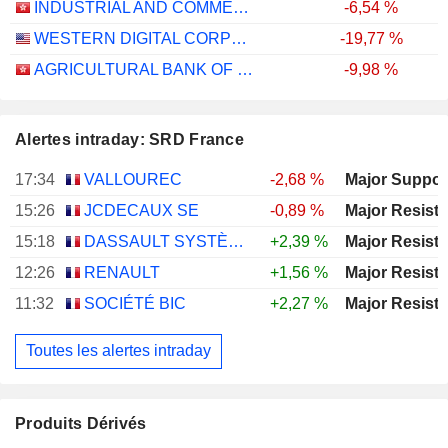
INDUSTRIAL AND COMMERCIAL BANK OF CHINA LIMITED
-6,54 %
WESTERN DIGITAL CORPORATION
-19,77 %
AGRICULTURAL BANK OF CHINA LIMITED
-9,98 %
Alertes intraday: SRD France
17:34
VALLOUREC
-2,68 %
15:26
JCDECAUX SE
-0,89 %
15:18
DASSAULT SYSTÈMES SE
+2,39 %
12:26
RENAULT
+1,56 %
11:32
SOCIÉTÉ BIC
+2,27 %
Toutes les alertes intraday
Produits Dérivés