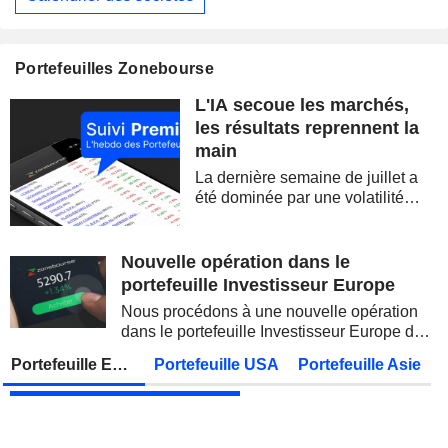
EUTELSAT COMMUNICATIONS
Publication des résultats - Annuel 2026
ALLIANZ SE
Publication des résultats - Q2 2026
07:00
Portefeuilles Zonebourse
STATE BANK OF INDIA
Publication des résultats - Q1 2027
L'IA secoue les marchés,
OVERSEA-CHINESE BANKING CORPORATION LIMITED
Publication des résultats - Q2 2026
les résultats reprennent la
main
MUNICH RE
Publication des résultats - Q2 2026
La dernière semaine de juillet a
JAPAN POST BANK CO., LTD.
Publication des résultats - Q1 2027
été dominée par une volatilité
spectaculaire, concentrée sur les
ADNOC GAS PLC
Publication des résultats - Q2 2026
valeurs technologiques et les
semi-conducteurs. Les
Nouvelle opération dans le
KDDI CORPORATION
Publication des résultats - Q1 2027
AS
inquiétudes sur la soutenabilité
portefeuille Investisseur Europe
des...
UNITED OVERSEAS BANK LIMITED
Publication des résultats - Q2 2026
Nous procédons à une nouvelle opération
dans le portefeuille Investisseur Europe de
FUJIKURA LTD.
Publication des résultats - Q1 2027
Zonebourse.
Portefeuille Europe
Portefeuille USA
Portefeuille Asie