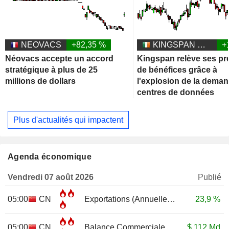
NEOVACS
+82,35 %
KINGSPAN GROUP PLC
+
Néovacs accepte un accord
Kingspan relève ses pr
stratégique à plus de 25
de bénéfices grâce à
millions de dollars
l'explosion de la dema
centres de données
Plus d'actualités qui impactent
Agenda économique
Vendredi 07 août 2026
Publié
05:00
CN
Exportations (Annuelle)
JUL
23,9 %
05:00
CN
Balance Commerciale
JUL
$
112 Md