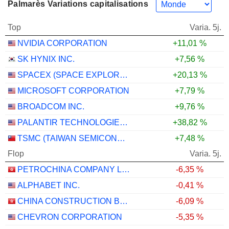
Palmarès Variations capitalisations
Top
Varia. 5j.
NVIDIA CORPORATION
+11,01 %
SK HYNIX INC.
+7,56 %
SPACEX (SPACE EXPLORATION TECHNOLOGIES)
+20,13 %
MICROSOFT CORPORATION
+7,79 %
BROADCOM INC.
+9,76 %
PALANTIR TECHNOLOGIES INC.
+38,82 %
TSMC (TAIWAN SEMICONDUCTOR MANUFACTURING COMPANY)
+7,48 %
Flop
Varia. 5j.
PETROCHINA COMPANY LIMITED
-6,35 %
ALPHABET INC.
-0,41 %
CHINA CONSTRUCTION BANK CORPORATION
-6,09 %
CHEVRON CORPORATION
-5,35 %