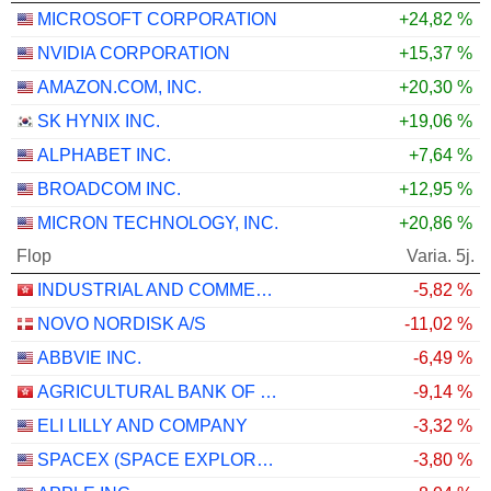
MICROSOFT CORPORATION
+24,82 %
NVIDIA CORPORATION
+15,37 %
AMAZON.COM, INC.
+20,30 %
SK HYNIX INC.
+19,06 %
ALPHABET INC.
+7,64 %
BROADCOM INC.
+12,95 %
MICRON TECHNOLOGY, INC.
+20,86 %
Flop
Varia. 5j.
INDUSTRIAL AND COMMERCIAL BANK OF CHINA LIMITED
-5,82 %
NOVO NORDISK A/S
-11,02 %
ABBVIE INC.
-6,49 %
AGRICULTURAL BANK OF CHINA LIMITED
-9,14 %
ELI LILLY AND COMPANY
-3,32 %
SPACEX (SPACE EXPLORATION TECHNOLOGIES)
-3,80 %