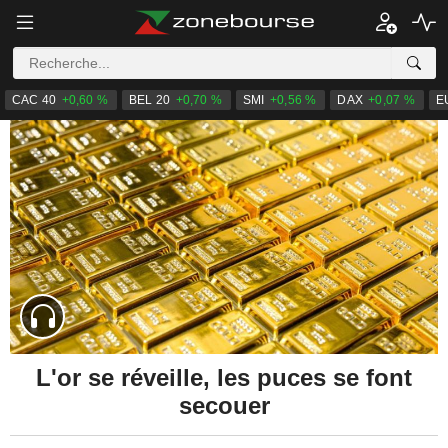
CAC 40
+0,60 %
BEL 20
+0,70 %
SMI
+0,56 %
DAX
+0,07 %
E
L'or se réveille, les puces se font
secouer