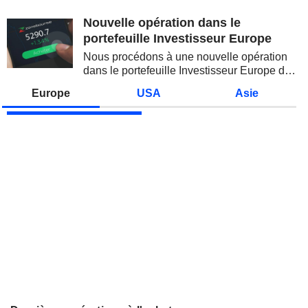
valeurs technologiques et les
semi-conducteurs. Les
Nouvelle opération dans le
inquiétudes sur la soutenabilité
portefeuille Investisseur Europe
des...
Nous procédons à une nouvelle opération
dans le portefeuille Investisseur Europe de
Zonebourse.
Europe
USA
Asie