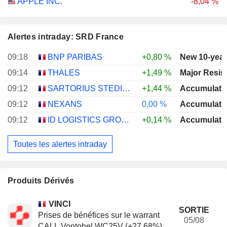
APPLE INC.
-8,04 %
Alertes intraday: SRD France
09:18
BNP PARIBAS
+0,80 %
New 10-year
09:14
THALES
+1,49 %
Major Resis
09:12
SARTORIUS STEDIM BIOTECH
+1,44 %
Accumulati
09:12
NEXANS
0,00 %
Accumulati
09:12
ID LOGISTICS GROUP
+0,14 %
Accumulati
Toutes les alertes intraday
Produits Dérivés
VINCI
SORTIE
Prises de bénéfices sur le warrant
05/08
CALL Vontobel WC25V (+27.68%)