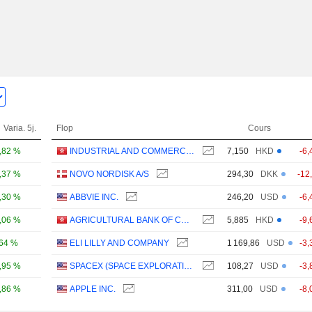
Varia. 5j.
Flop
Cours
,82 %
INDUSTRIAL AND COMMERCIAL BANK OF CHINA LIMITED
7,150
HKD
-6,
,37 %
NOVO NORDISK A/S
294,30
DKK
-12
,30 %
ABBVIE INC.
246,20
USD
-6,
,06 %
AGRICULTURAL BANK OF CHINA LIMITED
5,885
HKD
-9,
,64 %
ELI LILLY AND COMPANY
1 169,86
USD
-3,
,95 %
SPACEX (SPACE EXPLORATION TECHNOLOGIES)
108,27
USD
-3,
,86 %
APPLE INC.
311,00
USD
-8,