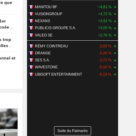
MANITOU BF
+4,81 %
VUSIONGROUP
+4,72 %
NEXANS
+3,91 %
ipsée
PUBLICIS GROUPE S.A.
+3,05 %
ture des
VALEO SE
+2,76 %
lles
RÉMY COINTREAU
-3,03 %
ORANGE
-3,26 %
SES S.A.
-3,72 %
WAVESTONE
-5,16 %
UBISOFT ENTERTAINMENT
-6,19 %
Suite du Palmarès