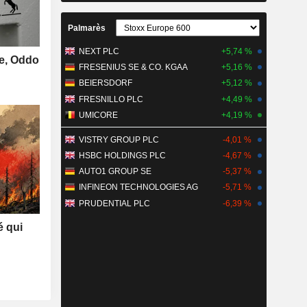
Palmarès
NEXT PLC
+5,74 %
se, Oddo
FRESENIUS SE & CO. KGAA
+5,16 %
BEIERSDORF
+5,12 %
FRESNILLO PLC
+4,49 %
UMICORE
+4,19 %
VISTRY GROUP PLC
-4,01 %
HSBC HOLDINGS PLC
-4,67 %
AUTO1 GROUP SE
-5,37 %
INFINEON TECHNOLOGIES AG
-5,71 %
PRUDENTIAL PLC
-6,39 %
é qui