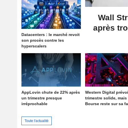
Wall St
après tro
Datacenters : le marché revoit
son procès contre les
hyperscalers
AppLovin chute de 22% après
Western Digital prévo
un trimestre presque
trimestre solide, mais 
irréprochable
Bourse reste sur sa f
Toute l'actualité