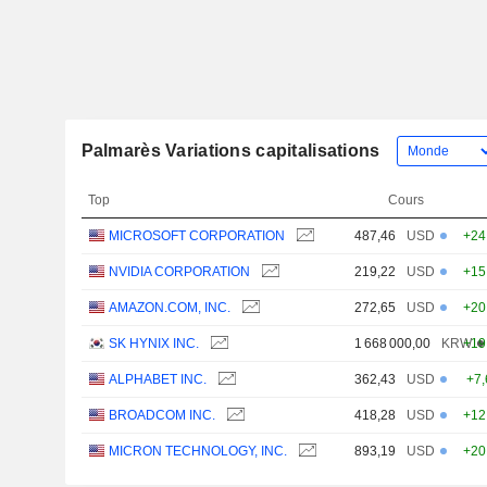
Palmarès Variations capitalisations
Top
Cours
MICROSOFT CORPORATION
487,46
USD
+24
NVIDIA CORPORATION
219,22
USD
+15
AMAZON.COM, INC.
272,65
USD
+20
SK HYNIX INC.
1 668 000,00
KRW
+19
ALPHABET INC.
362,43
USD
+7
BROADCOM INC.
418,28
USD
+12
MICRON TECHNOLOGY, INC.
893,19
USD
+20