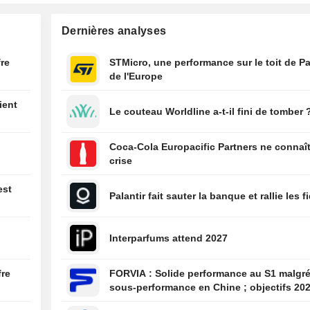
% au premier se
titre recule de 5
Dernières analyses
04:35
La Chine poursui
l'assouplisseme
fre
STMicro, une performance sur le toit de Pa
restrictions sur 
de l'Europe
exportations de 
ient
04:30
Les actions chin
Le couteau Worldline a-t-il fini de tomber 
ouvrent en baiss
plombées par le
Coca-Cola Europacific Partners ne connaît
technologique
crise
04:25
L'offre de vente 
de Life Insuranc
est
Palantir fait sauter la banque et rallie les f
Corporation sous
fois
Interparfums attend 2027
04:14
Le Nikkei japona
de 2 % sous le p
valeurs technolo
fre
FORVIA : Solide performance au S1 malgré la
occultant la pro
sous-performance en Chine ; objectifs 20
du reste du mar
confirmés, désendettement en bonne voie