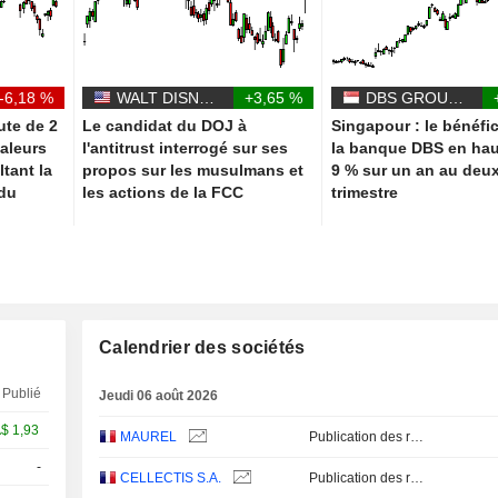
-6,18 %
WALT DISNEY COMPANY (THE)
+3,65 %
DBS GROUP HOLDINGS LTD
ute de 2
Le candidat du DOJ à
Singapour : le bénéfi
aleurs
l'antitrust interrogé sur ses
la banque DBS en ha
tant la
propos sur les musulmans et
9 % sur un an au deu
 du
les actions de la FCC
trimestre
Calendrier des sociétés
Publié
Jeudi 06 août 2026
A$
1,93
MAUREL
Publication des résultats - Q2 2026
-
Q2
CELLECTIS S.A.
Publication des résultats - Q2 2026