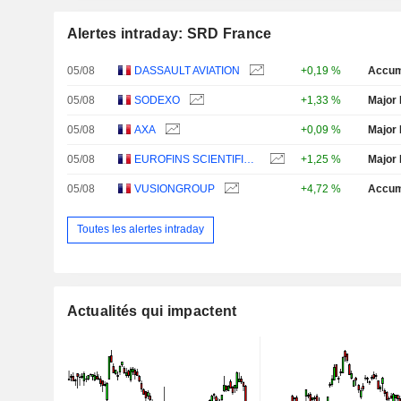
Alertes intraday: SRD France
05/08
DASSAULT AVIATION
+0,19 %
Accum
05/08
SODEXO
+1,33 %
Major 
05/08
AXA
+0,09 %
Major 
05/08
EUROFINS SCIENTIFIC SE
+1,25 %
Major 
05/08
VUSIONGROUP
+4,72 %
Accum
Toutes les alertes intraday
Actualités qui impactent