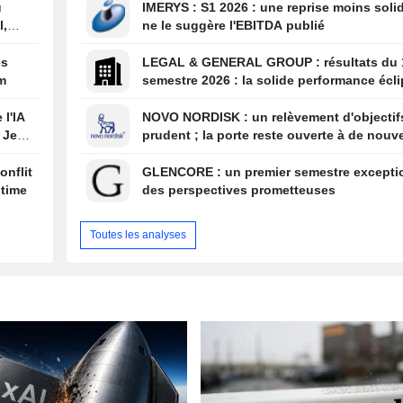
u
IMERYS : S1 2026 : une reprise moins solide que
l,
ne le suggère l'EBITDA publié
es
LEGAL & GENERAL GROUP : résultats du 1er
um
semestre 2026 : la solide performance écl
par la solvabilité et l'évolution de la struc
bénéfices
 l'IA
NOVO NORDISK : un relèvement d'objectifs trop
 Jeff
prudent ; la porte reste ouverte à de nouve
surprises
onflit
GLENCORE : un premier semestre exceptionnel et
itime
des perspectives prometteuses
Toutes les analyses