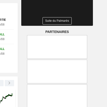
RTIE
Suite du Palmarès
tobel WC25V (+27.68%)
/08
PARTENAIRES
ALL
/08
ALL
/08
SAMSUNG ELECTRONICS CO., LTD.
+2,50 %
MERCADOLIBRE, INC.
La bourse sud-coréenne
MercadoLibre : le bén
chute de plus de 3 %,
dépasse les prévision