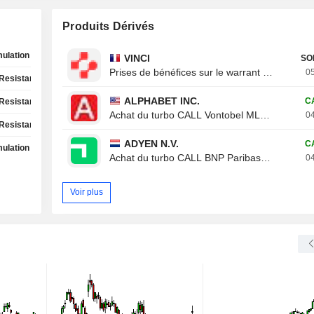
Produits Dérivés
ulation Phase
VINCI
SO
Prises de bénéfices sur le warrant CALL Von
05
Resistance Test
ALPHABET INC.
C
Resistance Test
Achat du turbo CALL Vontobel ML19V
04
Resistance Test
ADYEN N.V.
C
ulation Phase
Achat du turbo CALL BNP Paribas 788XB
04
Voir plus