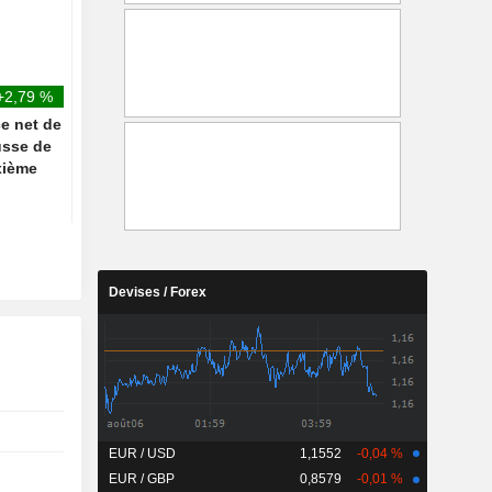
plombée par Samsung et SK
une troisième baisse
Hynix
consécutive pèse sur l
+2,79 %
ce net de
usse de
xième
Devises / Forex
EUR / USD
1,1552
-0,04 %
EUR / GBP
0,8579
-0,01 %