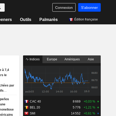
Connexion
S'abonner
eeners
Outils
Palmarès
Édition française
Indices
Europe
Amériques
Asie
 à 7,4
rs le
uchées par
ifs
cains
apeños
CAC 40
8 669
+0,03 %
 une
BEL 20
5 776
+1,21 %
monellose
SMI
14 552
+0,61 %
méricains