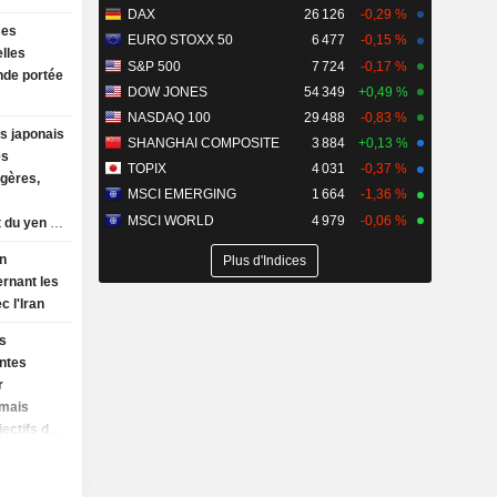
DAX
26 126
-0,29 %
ses
EURO STOXX 50
6 477
-0,15 %
lles
S&P 500
7 724
-0,17 %
nde portée
DOW JONES
54 349
+0,49 %
NASDAQ 100
29 488
-0,83 %
s japonais
SHANGHAI COMPOSITE
3 884
+0,13 %
es
TOPIX
4 031
-0,37 %
ngères,
MSCI EMERGING
1 664
-1,36 %
MSCI WORLD
4 979
-0,06 %
 du yen et
 élevés
n
Plus d'Indices
rnant les
c l'Iran
s
entes
r
 mais
jectifs de
 : le
dit de 627