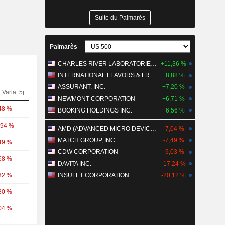
Suite du Palmarès
Palmarès
CHARLES RIVER LABORATORIES INTERNATIONAL, INC.
+11,36 %
INTERNATIONAL FLAVORS & FRAGRANCES INC.
+8,88 %
ASSURANT, INC.
+7,20 %
Varia. 5j.
NEWMONT CORPORATION
+6,71 %
48 %
BOOKING HOLDINGS INC.
+6,56 %
,94 %
AMD (ADVANCED MICRO DEVICES)
-7,04 %
MATCH GROUP, INC.
-7,49 %
49 %
CDW CORPORATION
-9,03 %
68 %
DAVITA INC.
-17,24 %
32 %
INSULET CORPORATION
-20,12 %
80 %
04 %