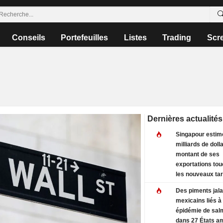
Conseils
Portefeuilles
Listes
Trading
Scr
Dernières actualités
Singapour estime
milliards de dolla
montant de ses
exportations to
les nouveaux tar
douaniers améri
Des piments jal
mexicains liés à
épidémie de sal
dans 27 États a