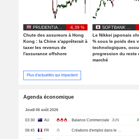
PRUDENTIAL PLC
-6,39 %
SOFTBANK GROUP CORP.
Chute des assureurs à Hong
Le Nikkei japonais ch
Kong : la Chine s'apprêterait à
% sous le poids des v
taxer les revenus de
technologiques, occul
l'assurance offshore
progression du reste
marché
Plus d'actualités qui impactent
Agenda économique
Jeudi 06 août 2026
03:30
AU
Balance Commerciale
JUN
08:45
FR
Créations d'emploi dans le secteur privé non agricole (Trimestriel)