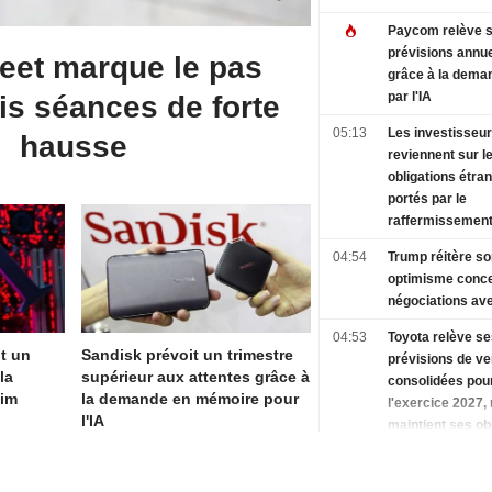
Paycom relève 
prévisions annue
reet marque le pas
grâce à la dema
par l'IA
is séances de forte
05:13
Les investisseur
hausse
reviennent sur l
obligations étra
portés par le
raffermissement
des rendements
04:54
Trump réitère so
optimisme conce
négociations ave
04:53
Toyota relève se
it un
Sandisk prévoit un trimestre
prévisions de v
la
supérieur aux attentes grâce à
consolidées pou
aim
la demande en mémoire pour
l'exercice 2027,
l'IA
maintient ses ob
ventes au détail
04:48
BeOne Medicines
bénéfice net bon