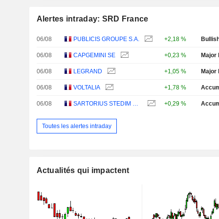
Alertes intraday: SRD France
06/08
PUBLICIS GROUPE S.A.
+2,18 %
Bullis
06/08
CAPGEMINI SE
+0,23 %
Major 
06/08
LEGRAND
+1,05 %
Major 
06/08
VOLTALIA
+1,78 %
Accum
06/08
SARTORIUS STEDIM BIOTECH
+0,29 %
Accum
Toutes les alertes intraday
Actualités qui impactent