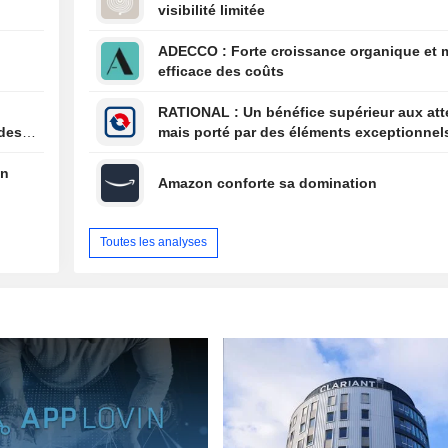
visibilité limitée
paiement le 1er
aux actionnaires
ADECCO : Forte croissance organique et maîtrise
au 17 août
efficace des coûts
RATIONAL : Un bénéfice supérieur aux attentes,
 des
mais porté par des éléments exceptionnel
en
Amazon conforte sa domination
Toutes les analyses