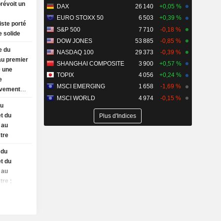
révoit un
DAX
26 140
+0,05 %
EURO STOXX 50
6 503
+0,39 %
iste porté
S&P 500
7 710
-0,18 %
 solide
DOW JONES
53 885
-0,85 %
e du
NASDAQ 100
29 373
-0,39 %
au premier
SHANGHAI COMPOSITE
3 900
+0,57 %
é une
TOPIX
4 056
+0,24 %
e
MSCI EMERGING
1 658
-1,69 %
lèvement
MSCI WORLD
4 974
-0,15 %
du
et du
Plus d'Indices
 au
tre
 du
et du
 au
tre ;
bjectifs
e du
AP et du