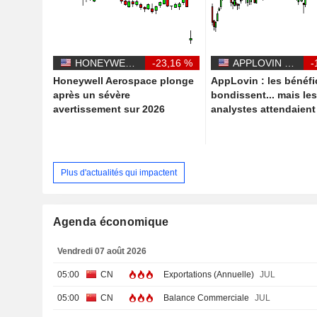
HONEYWELL AEROSPACE INC.
-23,16 %
APPLOVIN CORPORATION
-
Honeywell Aerospace plonge
AppLovin : les bénéfi
après un sévère
bondissent... mais le
avertissement sur 2026
analystes attendaien
Plus d'actualités qui impactent
Agenda économique
Vendredi 07 août 2026
05:00
CN
Exportations (Annuelle)
JUL
05:00
CN
Balance Commerciale
JUL