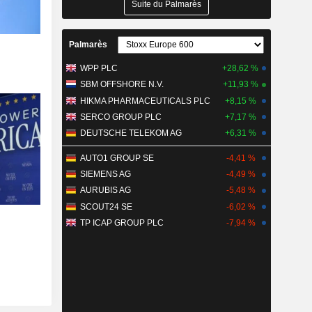
Suite du Palmarès
Palmarès
WPP PLC
+28,62 %
SBM OFFSHORE N.V.
+11,93 %
HIKMA PHARMACEUTICALS PLC
+8,15 %
SERCO GROUP PLC
+7,17 %
DEUTSCHE TELEKOM AG
+6,31 %
AUTO1 GROUP SE
-4,41 %
SIEMENS AG
-4,49 %
AURUBIS AG
-5,48 %
SCOUT24 SE
-6,02 %
TP ICAP GROUP PLC
-7,94 %