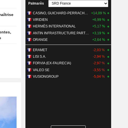
Palmarès
 septembre
 inscrits
CASINO, GUICHARD-PERRACHON SA
+14,09 %
VIRIDIEN
+6,99 %
HERMÈS INTERNATIONAL
+5,17 %
ANTIN INFRASTRUCTURE PARTNERS
+3,19 %
s
ORANGE
+2,64 %
ERAMET
-2,03 %
LISI S.A.
-2,94 %
FORVIA (EX-FAURECIA)
-2,97 %
VALEO SE
-3,55 %
VUSIONGROUP
-5,04 %