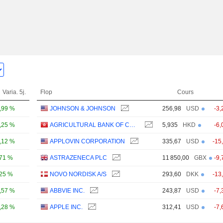
Varia. 5j.
Flop
Cours
,99 %
JOHNSON & JOHNSON
256,98
USD
-3,
,25 %
AGRICULTURAL BANK OF CHINA LIMITED
5,935
HKD
-6,
,12 %
APPLOVIN CORPORATION
335,67
USD
-15
,71 %
ASTRAZENECA PLC
11 850,00
GBX
-9,
,25 %
NOVO NORDISK A/S
293,60
DKK
-13
,57 %
ABBVIE INC.
243,87
USD
-7,
,28 %
APPLE INC.
312,41
USD
-7,