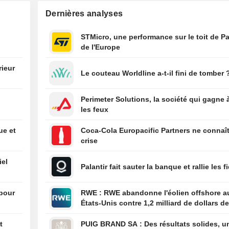
chiffre d'affaires
Dernières analyses
quatrième trimes
06/08
L'assureur Afla
STMicro, une performance sur le toit de Pa
les estimations d
de l'Europe
trimestriel en ra
force du dollar
rieur
Le couteau Worldline a-t-il fini de tomber 
e
06/08
Trump signe des
pour limiter le dr
Perimeter Solutions, la société qui gagne 
aux États-Unis, 
les feux
une décision de 
suprême
ue et
Coca-Cola Europacific Partners ne connaît
06/08
Airbnb profite d'
crise
demande tourist
relève ses prévi
iel
Palantir fait sauter la banque et rallie les f
2026
06/08
KLA annonce un 
 pour
RWE : RWE abandonne l'éolien offshore aux
trimestriel de 0,
États-Unis contre 1,2 milliard de dollars de
action après pri
l'administration américaine
compte du récen
t
PUIG BRAND SA : Des résultats solides, une
fractionnement d