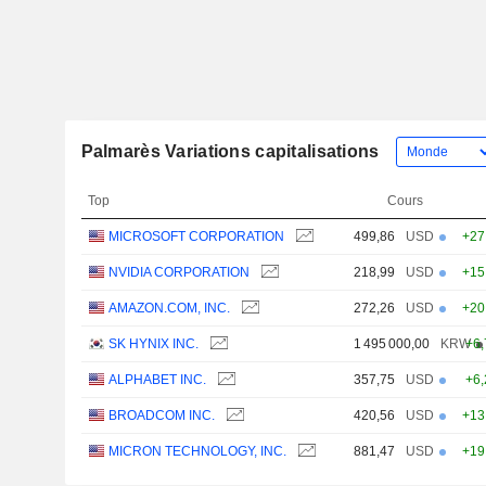
Palmarès Variations capitalisations
Top
Cours
MICROSOFT CORPORATION
499,86
USD
+27
NVIDIA CORPORATION
218,99
USD
+15
AMAZON.COM, INC.
272,26
USD
+20
SK HYNIX INC.
1 495 000,00
KRW
+6
ALPHABET INC.
357,75
USD
+6
BROADCOM INC.
420,56
USD
+13
MICRON TECHNOLOGY, INC.
881,47
USD
+19