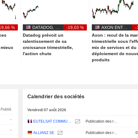
19,66 %
DATADOG, INC.
-19,03 %
AXON ENTERPRISE, INC.
-
ces
Datadog prévoit un
Axon : recul de la ma
s
ralentissement de sa
trimestrielle sous l'ef
t mieux
croissance trimestrielle,
mix de services et du
l'action chute
déploiement de nouv
produits
Calendrier des sociétés
Publié
Vendredi 07 août 2026
-
EUTELSAT COMMUNICATIONS
Publication des résultats - Annuel 2026
-
ALLIANZ SE
Publication des résultats - Q2 2026
0