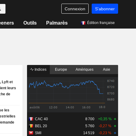
Connexion
S'abonner
eeners
Outils
Palmarès
Édition française
Indices
Europe
Amériques
Asie
 Lyft et
ent leurs
oche de
se les
estrielles
CAC 40
8 700
+0,35 %
 demande
BEL 20
5 760
-0,27 %
SMI
14 519
-0,23 %