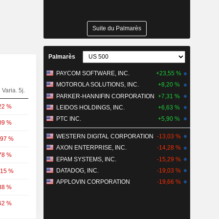
Suite du Palmarès
Palmarès
PAYCOM SOFTWARE, INC.
+23,55 %
MOTOROLA SOLUTIONS, INC.
+8,20 %
Varia. 5j.
PARKER-HANNIFIN CORPORATION
+7,31 %
22 %
LEIDOS HOLDINGS, INC.
+6,63 %
PTC INC.
+5,90 %
09 %
WESTERN DIGITAL CORPORATION
-13,03 %
,97 %
AXON ENTERPRISE, INC.
-14,28 %
78 %
EPAM SYSTEMS, INC.
-15,29 %
DATADOG, INC.
-19,03 %
,15 %
APPLOVIN CORPORATION
-19,66 %
38 %
62 %