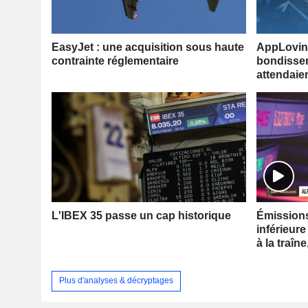
EasyJet : une acquisition sous haute
AppLovin 
contrainte réglementaire
bondissen
attendaie
L'IBEX 35 passe un cap historique
Émissions 
inférieure
à la traîne
Plus d'analyses & décryptages