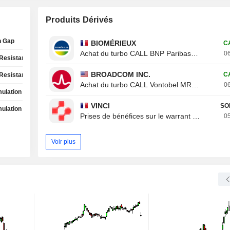
Produits Dérivés
h Gap
BIOMÉRIEUX
C
Achat du turbo CALL BNP Paribas 8ROZB
06
Resistance Test
BROADCOM INC.
C
Resistance Test
Achat du turbo CALL Vontobel MR20V
06
ulation Phase
VINCI
SO
ulation Phase
Prises de bénéfices sur le warrant CALL Von
05
Voir plus