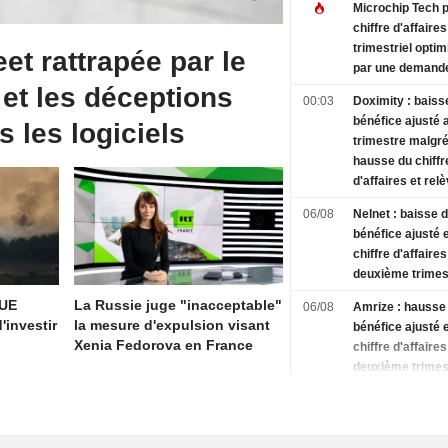
Microchip Tech p
chiffre d'affaires
trimestriel optim
eet rattrapée par le
par une demande
 et les déceptions
00:03
Doximity : baiss
bénéfice ajusté 
s les logiciels
trimestre malgr
hausse du chiffr
d'affaires et re
des prévisions
06/08
Nelnet : baisse 
bénéfice ajusté 
chiffre d'affaires
deuxième trimes
'UE
La Russie juge "inacceptable"
06/08
Amrize : hausse
'investir
la mesure d'expulsion visant
bénéfice ajusté 
Xenia Fedorova en France
chiffre d'affaires
deuxième trimes
relèvement des o
pour 2026
06/08
ResMed : hauss
bénéfice non-GA