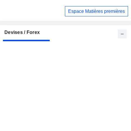
budgétaire lors de son discours d'investiture
Espace Matières premières
Devises / Forex