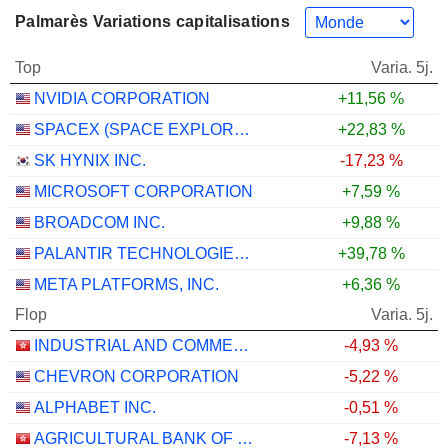
Palmarès Variations capitalisations
Top
Varia. 5j.
NVIDIA CORPORATION
+11,56 %
SPACEX (SPACE EXPLORATION TECHNOLOGIES)
+22,83 %
SK HYNIX INC.
-17,23 %
MICROSOFT CORPORATION
+7,59 %
BROADCOM INC.
+9,88 %
PALANTIR TECHNOLOGIES INC.
+39,78 %
META PLATFORMS, INC.
+6,36 %
Flop
Varia. 5j.
INDUSTRIAL AND COMMERCIAL BANK OF CHINA LIMITED
-4,93 %
CHEVRON CORPORATION
-5,22 %
ALPHABET INC.
-0,51 %
AGRICULTURAL BANK OF CHINA LIMITED
-7,13 %