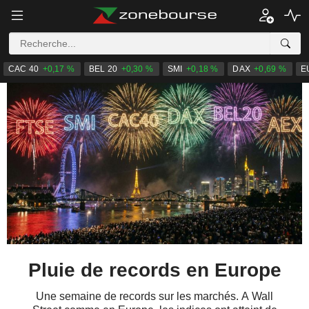
CAC 40
+0,17 %
BEL 20
+0,30 %
SMI
+0,18 %
DAX
+0,69 %
E
Pluie de records en Europe
Une semaine de records sur les marchés. A Wall