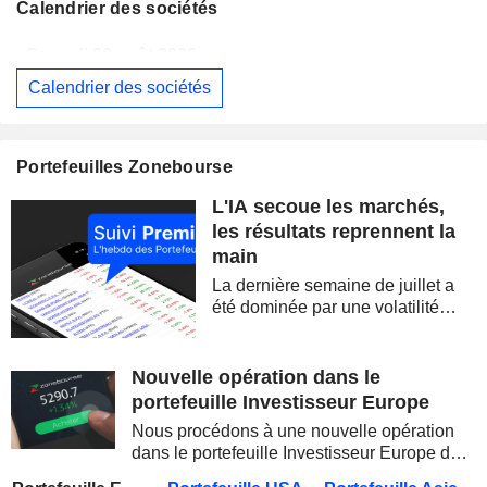
Calendrier des sociétés
Samedi 08 août 2026
Calendrier des sociétés
BERKSHIRE HATHAWAY INC.
Publication des résultats - Q2 2026
14:00
CAMBRICON TECHNOLOGIES CORPORATION LIMITED
Publication des résultats - Q2 2026
Portefeuilles Zonebourse
Samedi 08 août 2026
L'IA secoue les marchés,
WESTPAC BANKING CORPORATION
Publication des résultats - Q3 2026
AS
les résultats reprennent la
main
BARRICK MINING CORPORATION
Publication des résultats - Q2 2026
12:00
La dernière semaine de juillet a
SIMON PROPERTY GROUP, INC.
Publication des résultats - Q2 2026
été dominée par une volatilité
spectaculaire, concentrée sur les
FERGUSON ENTERPRISES INC.
Publication des résultats - Q2 2026
12:45
valeurs technologiques et les
semi-conducteurs. Les
Nouvelle opération dans le
ROCKET LAB CORPORATION
Publication des résultats - Q2 2026
inquiétudes sur la soutenabilité
portefeuille Investisseur Europe
des...
MOORE THREADS TECHNOLOGY CO., LTD.
Publication des résultats - Q2 2026
Nous procédons à une nouvelle opération
dans le portefeuille Investisseur Europe de
AMRIZE AG
Publication des résultats - Q2 2026
Zonebourse.