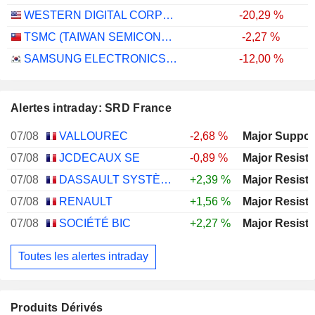
WESTERN DIGITAL CORPORATION
-20,29 %
TSMC (TAIWAN SEMICONDUCTOR MANUFACTURING COMPANY)
-2,27 %
SAMSUNG ELECTRONICS CO., LTD.
-12,00 %
Alertes intraday: SRD France
07/08
VALLOUREC
-2,68 %
07/08
JCDECAUX SE
-0,89 %
07/08
DASSAULT SYSTÈMES SE
+2,39 %
07/08
RENAULT
+1,56 %
07/08
SOCIÉTÉ BIC
+2,27 %
Toutes les alertes intraday
Produits Dérivés