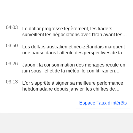
04:03
Le dollar progresse légèrement, les traders
surveillent les négociations avec l'Iran avant les
chiffres de l'emploi américain
03:50
Les dollars australien et néo-zélandais marquent
une pause dans l'attente des perspectives de taux
aux États-Unis et de la RBA
03:26
Japon : la consommation des ménages recule en
juin sous l'effet de la météo, le conflit iranien
assombrit les perspectives
03:13
L'or s'apprête à signer sa meilleure performance
hebdomadaire depuis janvier, les chiffres de
l'emploi américain en ligne de mire
Espace Taux d'intérêts