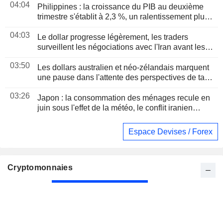
04:04
Philippines : la croissance du PIB au deuxième
trimestre s'établit à 2,3 %, un ralentissement plus
marqué que prévu
04:03
Le dollar progresse légèrement, les traders
surveillent les négociations avec l'Iran avant les
chiffres de l'emploi américain
03:50
Les dollars australien et néo-zélandais marquent
une pause dans l'attente des perspectives de taux
aux États-Unis et de la RBA
03:26
Japon : la consommation des ménages recule en
juin sous l'effet de la météo, le conflit iranien
assombrit les perspectives
Espace Devises / Forex
Cryptomonnaies