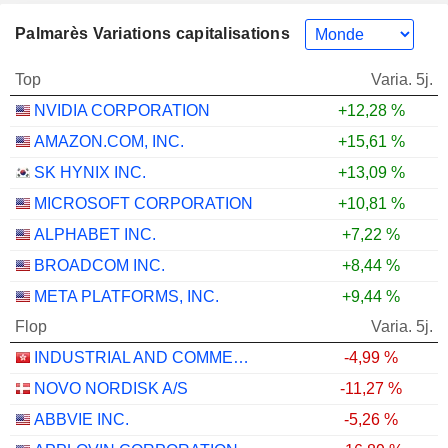
Palmarès Variations capitalisations
Top
Varia. 5j.
NVIDIA CORPORATION
+12,28 %
AMAZON.COM, INC.
+15,61 %
SK HYNIX INC.
+13,09 %
MICROSOFT CORPORATION
+10,81 %
ALPHABET INC.
+7,22 %
BROADCOM INC.
+8,44 %
META PLATFORMS, INC.
+9,44 %
Flop
Varia. 5j.
INDUSTRIAL AND COMMERCIAL BANK OF CHINA LIMITED
-4,99 %
NOVO NORDISK A/S
-11,27 %
ABBVIE INC.
-5,26 %