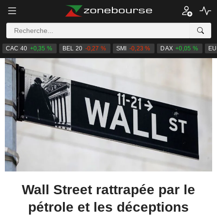
CAC 40
+0,35 %
BEL 20
-0,27 %
SMI
-0,23 %
DAX
+0,05 %
EU
Wall Street rattrapée par le
pétrole et les déceptions