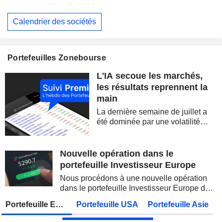
Vendredi 07 août 2026
Calendrier des sociétés
EUTELSAT COMMUNICATIONS
Publication des résultats - Annuel 2026
ALLIANZ SE
Publication des résultats - Q2 2026
07:00
Portefeuilles Zonebourse
STATE BANK OF INDIA
Publication des résultats - Q1 2027
L'IA secoue les marchés,
OVERSEA-CHINESE BANKING CORPORATION LIMITED
Publication des résultats - Q2 2026
les résultats reprennent la
main
MUNICH RE
Publication des résultats - Q2 2026
La dernière semaine de juillet a
JAPAN POST BANK CO., LTD.
Publication des résultats - Q1 2027
été dominée par une volatilité
spectaculaire, concentrée sur les
ADNOC GAS PLC
Publication des résultats - Q2 2026
valeurs technologiques et les
semi-conducteurs. Les
Nouvelle opération dans le
KDDI CORPORATION
Publication des résultats - Q1 2027
AS
inquiétudes sur la soutenabilité
portefeuille Investisseur Europe
des...
UNITED OVERSEAS BANK LIMITED
Publication des résultats - Q2 2026
Nous procédons à une nouvelle opération
dans le portefeuille Investisseur Europe de
FUJIKURA LTD.
Publication des résultats - Q1 2027
Zonebourse.
Portefeuille Europe
Portefeuille USA
Portefeuille Asie