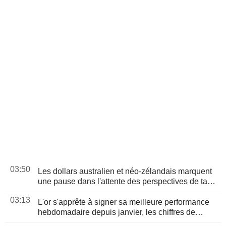
03:50
Les dollars australien et néo-zélandais marquent
une pause dans l'attente des perspectives de taux
aux États-Unis et de la RBA
03:13
L'or s'apprête à signer sa meilleure performance
hebdomadaire depuis janvier, les chiffres de
l'emploi américain en ligne de mire