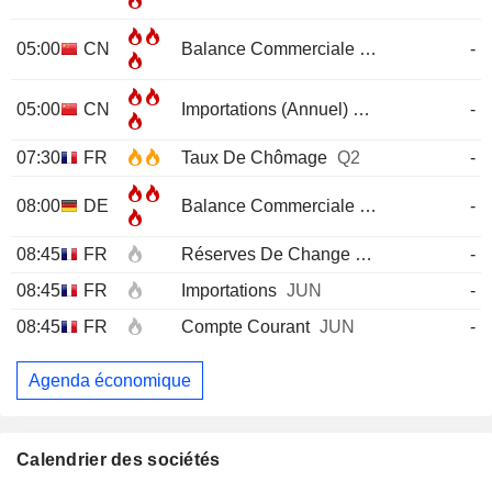
05:00
CN
Balance Commerciale
JUL
-
05:00
CN
Importations (Annuel)
JUL
-
07:30
FR
Taux De Chômage
Q2
-
08:00
DE
Balance Commerciale
JUN
-
08:45
FR
Réserves De Change
JUL
-
08:45
FR
Importations
JUN
-
08:45
FR
Compte Courant
JUN
-
Agenda économique
Calendrier des sociétés