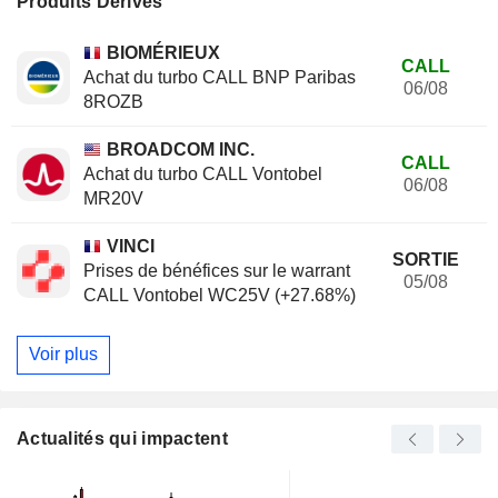
Produits Dérivés
BIOMÉRIEUX
CALL
Achat du turbo CALL BNP Paribas
06/08
8ROZB
BROADCOM INC.
CALL
Achat du turbo CALL Vontobel
06/08
MR20V
VINCI
SORTIE
Prises de bénéfices sur le warrant
05/08
CALL Vontobel WC25V (+27.68%)
Voir plus
Actualités qui impactent