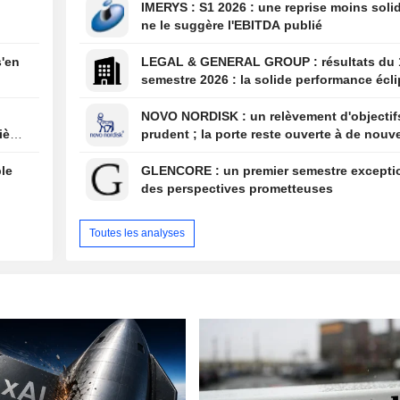
IMERYS : S1 2026 : une reprise moins solide que
ne le suggère l'EBITDA publié
s'en
LEGAL & GENERAL GROUP : résultats du 1er
semestre 2026 : la solide performance écl
par la solvabilité et l'évolution de la struc
bénéfices
NOVO NORDISK : un relèvement d'objectifs trop
xième
prudent ; la porte reste ouverte à de nouve
surprises
le
GLENCORE : un premier semestre exceptionnel et
des perspectives prometteuses
Toutes les analyses