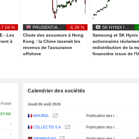
-7,04 %
PRUDENTIAL PLC
-6,39 %
SK HYNIX INC.
 - Les
Chute des assureurs à Hong
Samsung et SK Hynix 
nent à
Kong : la Chine taxerait les
actionnaires réclamen
revenus de l'assurance
redistribution de la 
offshore
financière issue de l'I
Calendrier des sociétés
Publié
Jeudi 06 août 2026
,93 Md
MAUREL
Publication des résultats - Q2 2026
-
Q2
CELLECTIS S.A.
Publication des résultats - Q2 2026
-
SIEMENS AG
Publication des résultats - Q3 2026
0