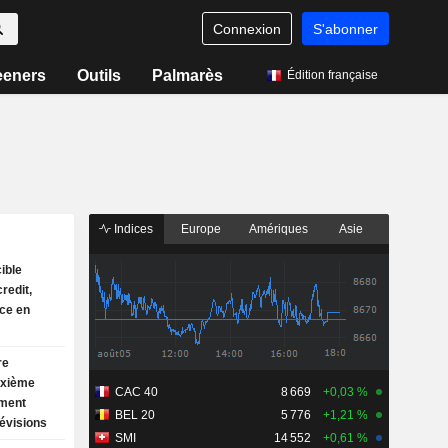
Connexion
S'abonner
eeners
Outils
Palmarès
Édition française
Indices
Europe
Amériques
Asie
ible
credit,
ice en
re
uxième
CAC 40
8 669
+0,03 %
ement
BEL 20
5 776
+1,21 %
évisions
SMI
14 552
+0,61 %