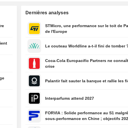
probablement e
ralentissement,
Dernières analyses
toujours robuste
07:11
Ares réduit la vo
fre
STMicro, une performance sur le toit de Pa
son véhicule de 
de l'Europe
privé d'un millia
après des rétic
ient
Le couteau Worldline a-t-il fini de tomber 
d'investisseurs, 
FT
07:10
Sogeclair va cé
Coca-Cola Europacific Partners ne connaît
activités d'ingén
crise
dédiées à Airbu
07:10
Adecco Group : 
age
Palantir fait sauter la banque et rallie les f
bénéfice net au 
semestre malgr
hausse du chiffr
Interparfums attend 2027
d'affaires
07:09
Kenya : le bénéf
FORVIA : Solide performance au S1 malgré la
impôts d'East Af
sous-performance en Chine ; objectifs 20
Breweries bondi
confirmés, désendettement en bonne voie
sur l'exercice a