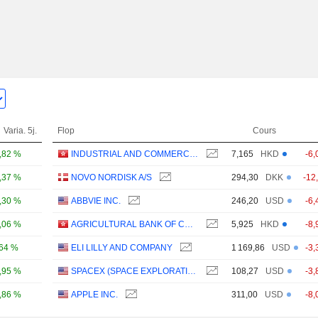
Varia. 5j.
Flop
Cours
,82 %
INDUSTRIAL AND COMMERCIAL BANK OF CHINA LIMITED
7,165
HKD
-6,
,37 %
NOVO NORDISK A/S
294,30
DKK
-12
,30 %
ABBVIE INC.
246,20
USD
-6,
,06 %
AGRICULTURAL BANK OF CHINA LIMITED
5,925
HKD
-8,
,64 %
ELI LILLY AND COMPANY
1 169,86
USD
-3,
,95 %
SPACEX (SPACE EXPLORATION TECHNOLOGIES)
108,27
USD
-3,
,86 %
APPLE INC.
311,00
USD
-8,