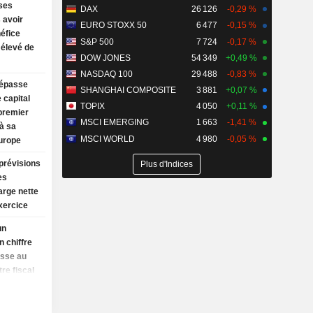
ses
DAX
26 126
-0,29 %
 avoir
EURO STOXX 50
6 477
-0,15 %
néfice
S&P 500
7 724
-0,17 %
s élevé de
DOW JONES
54 349
+0,49 %
NASDAQ 100
29 488
-0,83 %
dépasse
SHANGHAI COMPOSITE
3 881
+0,07 %
 capital
TOPIX
4 050
+0,11 %
premier
MSCI EMERGING
1 663
-1,41 %
à sa
MSCI WORLD
4 980
-0,05 %
urope
prévisions
Plus d'Indices
es
arge nette
exercice
un
n chiffre
usse au
re fiscal
sance des
uillet