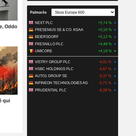
Palmarès
NEXT PLC
+5,74 %
se, Oddo
FRESENIUS SE & CO. KGAA
+5,16 %
BEIERSDORF
+5,12 %
FRESNILLO PLC
+4,49 %
UMICORE
+4,19 %
VISTRY GROUP PLC
-4,01 %
HSBC HOLDINGS PLC
-4,67 %
AUTO1 GROUP SE
-5,37 %
INFINEON TECHNOLOGIES AG
-5,71 %
PRUDENTIAL PLC
-6,39 %
é qui