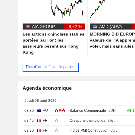
AIA GROUP LIMITED
-8,62 %
AMD (ADVANCED MICRO DEVICES)
Les actions chinoises stables
MORNING BID EUROPE
portées par l'or ; les
valeurs de l'IA appren
assureurs pèsent sur Hong
voler, mais sans ailes
Kong
Plus d'actualités qui impactent
Agenda économique
Jeudi 06 août 2026
03:30
AU
Balance Commerciale
JUN
A$
1
08:45
FR
Créations d'emploi dans le secteur privé non agricole (Trimestriel)
09:30
FR
Indice PMI Construction
JUL