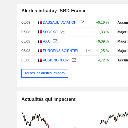
Alertes intraday: SRD France
05/08
DASSAULT AVIATION
+0,19 %
Accum
05/08
SODEXO
+1,33 %
Major 
05/08
AXA
+0,09 %
Major 
05/08
EUROFINS SCIENTIFIC SE
+1,25 %
Major 
05/08
VUSIONGROUP
+4,72 %
Accum
Toutes les alertes intraday
Actualités qui impactent