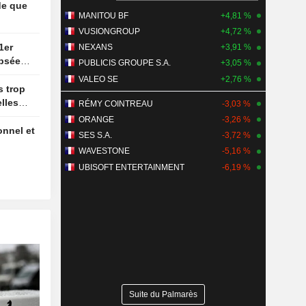
MANITOU BF
+4,81 %
VUSIONGROUP
+4,72 %
NEXANS
+3,91 %
ipsée
PUBLICIS GROUPE S.A.
+3,05 %
ture des
VALEO SE
+2,76 %
lles
RÉMY COINTREAU
-3,03 %
ORANGE
-3,26 %
SES S.A.
-3,72 %
WAVESTONE
-5,16 %
UBISOFT ENTERTAINMENT
-6,19 %
Suite du Palmarès