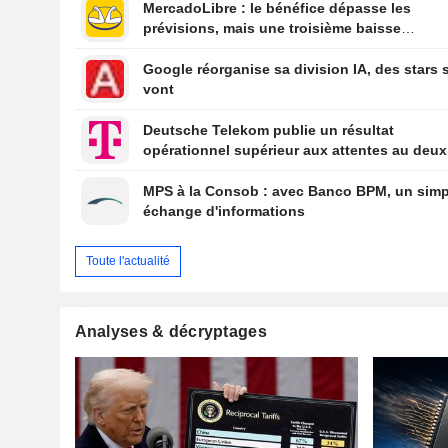
MercadoLibre : le bénéfice dépasse les
prévisions, mais une troisième baisse
consécutive pèse sur le titre
Google réorganise sa division IA, des stars 
vont
Deutsche Telekom publie un résultat
opérationnel supérieur aux attentes au deu
trimestre
MPS à la Consob : avec Banco BPM, un simp
échange d'informations
Toute l'actualité
Analyses & décryptages