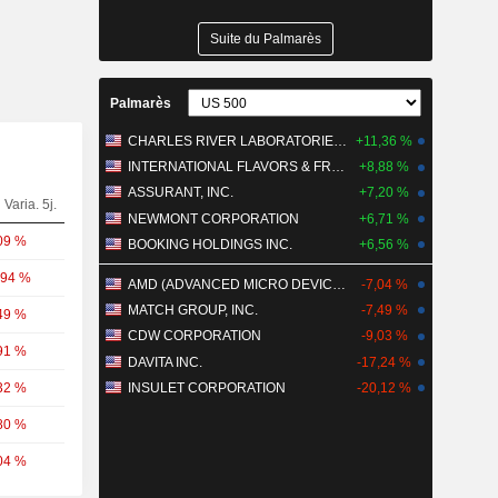
Suite du Palmarès
Palmarès
CHARLES RIVER LABORATORIES INTERNATIONAL, INC.
+11,36 %
INTERNATIONAL FLAVORS & FRAGRANCES INC.
+8,88 %
ASSURANT, INC.
+7,20 %
Varia. 5j.
NEWMONT CORPORATION
+6,71 %
09 %
BOOKING HOLDINGS INC.
+6,56 %
,94 %
AMD (ADVANCED MICRO DEVICES)
-7,04 %
MATCH GROUP, INC.
-7,49 %
49 %
CDW CORPORATION
-9,03 %
91 %
DAVITA INC.
-17,24 %
32 %
INSULET CORPORATION
-20,12 %
80 %
04 %