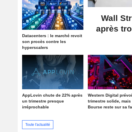
Wall St
après tro
Datacenters : le marché revoit
son procès contre les
hyperscalers
AppLovin chute de 22% après
Western Digital prévo
un trimestre presque
trimestre solide, mais 
irréprochable
Bourse reste sur sa f
Toute l'actualité