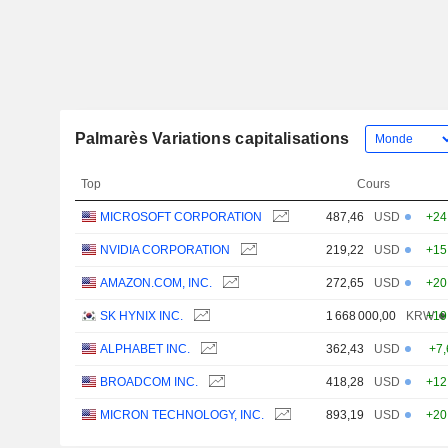
Palmarès Variations capitalisations
Top
Cours
MICROSOFT CORPORATION
487,46
USD
+24
NVIDIA CORPORATION
219,22
USD
+15
AMAZON.COM, INC.
272,65
USD
+20
SK HYNIX INC.
1 668 000,00
KRW
+19
ALPHABET INC.
362,43
USD
+7
BROADCOM INC.
418,28
USD
+12
MICRON TECHNOLOGY, INC.
893,19
USD
+20