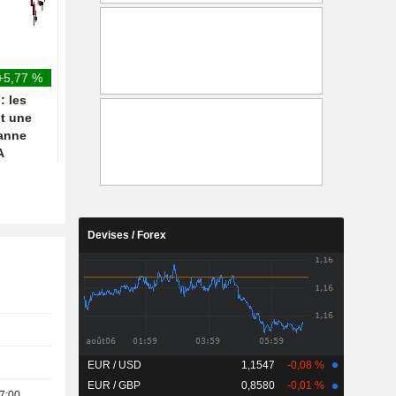
couronnes danoises (contre
technologiques, occul
300), maintient sa
progression du reste 
recommandation à
marché
"Pondération en ligne" - BN
+5,77 %
: les
t une
manne
A
Devises / Forex
EUR / USD
1,1547
-0,08 %
EUR / GBP
0,8580
-0,01 %
7:00