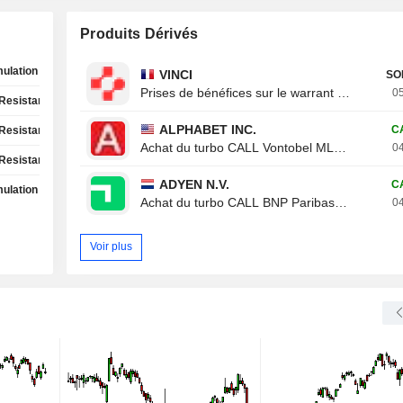
Produits Dérivés
ulation Phase
VINCI
SO
Prises de bénéfices sur le warrant CALL Von
05
Resistance Test
ALPHABET INC.
C
Resistance Test
Achat du turbo CALL Vontobel ML19V
04
Resistance Test
ADYEN N.V.
C
ulation Phase
Achat du turbo CALL BNP Paribas 788XB
04
Voir plus