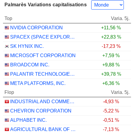
Palmarès Variations capitalisations
Top
Varia. 5j.
NVIDIA CORPORATION
+11,56 %
SPACEX (SPACE EXPLORATION TECHNOLOGIES)
+22,83 %
SK HYNIX INC.
-17,23 %
MICROSOFT CORPORATION
+7,59 %
BROADCOM INC.
+9,88 %
PALANTIR TECHNOLOGIES INC.
+39,78 %
META PLATFORMS, INC.
+6,36 %
Flop
Varia. 5j.
INDUSTRIAL AND COMMERCIAL BANK OF CHINA LIMITED
-4,93 %
CHEVRON CORPORATION
-5,22 %
ALPHABET INC.
-0,51 %
AGRICULTURAL BANK OF CHINA LIMITED
-7,13 %