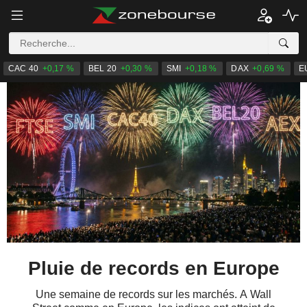
CAC 40
+0,17 %
BEL 20
+0,30 %
SMI
+0,18 %
DAX
+0,69 %
E
Pluie de records en Europe
Une semaine de records sur les marchés. A Wall