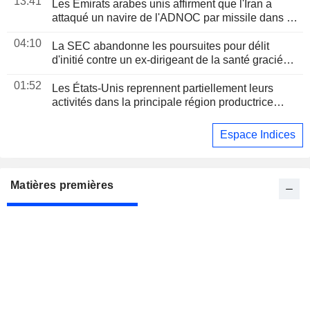
13:41
Les Émirats arabes unis affirment que l'Iran a
attaqué un navire de l'ADNOC par missile dans le
détroit d'Ormuz
04:10
La SEC abandonne les poursuites pour délit
d'initié contre un ex-dirigeant de la santé gracié
par Trump
01:52
Les États-Unis reprennent partiellement leurs
activités dans la principale région productrice
d'avocats au Mexique
Espace Indices
Matières premières