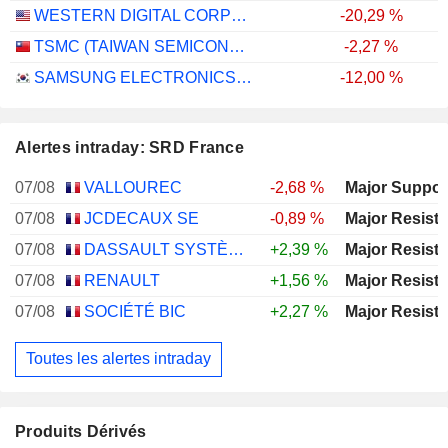
WESTERN DIGITAL CORPORATION
-20,29 %
TSMC (TAIWAN SEMICONDUCTOR MANUFACTURING COMPANY)
-2,27 %
SAMSUNG ELECTRONICS CO., LTD.
-12,00 %
Alertes intraday: SRD France
07/08
VALLOUREC
-2,68 %
07/08
JCDECAUX SE
-0,89 %
07/08
DASSAULT SYSTÈMES SE
+2,39 %
07/08
RENAULT
+1,56 %
07/08
SOCIÉTÉ BIC
+2,27 %
Toutes les alertes intraday
Produits Dérivés