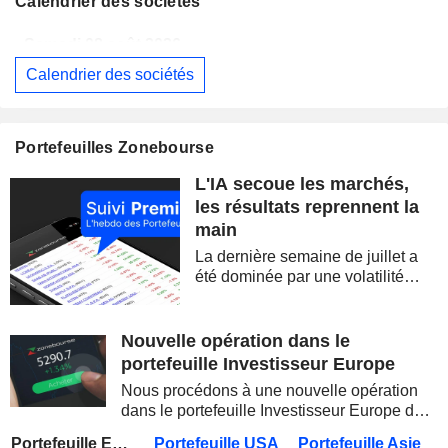
Calendrier des sociétés
Samedi 08 août 2026
Calendrier des sociétés
BERKSHIRE HATHAWAY INC.
Publication des résultats - Q2 2026
14:00
CAMBRICON TECHNOLOGIES CORPORATION LIMITED
Publication des résultats - Q2 2026
Portefeuilles Zonebourse
Samedi 08 août 2026
L'IA secoue les marchés,
WESTPAC BANKING CORPORATION
Publication des résultats - Q3 2026
AS
les résultats reprennent la
main
BARRICK MINING CORPORATION
Publication des résultats - Q2 2026
12:00
La dernière semaine de juillet a
SIMON PROPERTY GROUP, INC.
Publication des résultats - Q2 2026
été dominée par une volatilité
spectaculaire, concentrée sur les
FERGUSON ENTERPRISES INC.
Publication des résultats - Q2 2026
12:45
valeurs technologiques et les
semi-conducteurs. Les
Nouvelle opération dans le
ROCKET LAB CORPORATION
Publication des résultats - Q2 2026
inquiétudes sur la soutenabilité
portefeuille Investisseur Europe
des...
MOORE THREADS TECHNOLOGY CO., LTD.
Publication des résultats - Q2 2026
Nous procédons à une nouvelle opération
dans le portefeuille Investisseur Europe de
AMRIZE AG
Publication des résultats - Q2 2026
Zonebourse.
Portefeuille Europe
Portefeuille USA
Portefeuille Asie