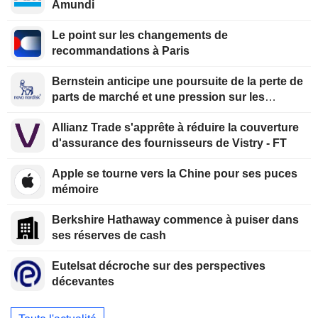
Amundi
Le point sur les changements de
recommandations à Paris
Bernstein anticipe une poursuite de la perte de
parts de marché et une pression sur les
marges pour Novo Nordisk sur le segment des
Allianz Trade s'apprête à réduire la couverture
GLP-1 aux États-Unis
d'assurance des fournisseurs de Vistry - FT
Apple se tourne vers la Chine pour ses puces
mémoire
Berkshire Hathaway commence à puiser dans
ses réserves de cash
Eutelsat décroche sur des perspectives
décevantes