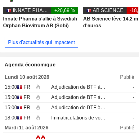
INNATE PHARMA
+20,69 %
AB SCIENCE
-18
Innate Pharma s'allie à Swedish
AB Science lève 14,2 mi
Orphan Biovitrum AB (Sobi)
d'euros
Plus d'actualités qui impactent
Agenda économique
Lundi 10 août 2026
Publié
15:00
FR
Adjudication de BTF à 12 mois
-
15:00
FR
Adjudication de BTF à 6 mois
-
15:00
FR
Adjudication de BTF à 3 mois
-
18:00
FR
Immatriculations de voitures neuves (annuelles)
-
Mardi 11 août 2026
Publié