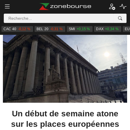
CAC 40
-0,12 %
BEL 20
-0,31 %
SMI
+0,15 %
DAX
+0,34 %
EU
Un début de semaine atone
sur les places européennes