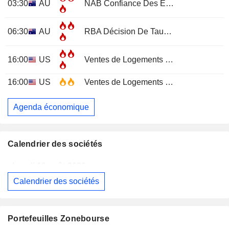
03:30
AU
NAB Confiance Des Entreprises
JUL
06:30
AU
RBA Décision De Taux D'Intérêt
16:00
US
Ventes de Logements Existants
JUL
16:00
US
Ventes de Logements Existants (Mensuel)
Agenda économique
Calendrier des sociétés
Lundi 10 août 2026
Calendrier des sociétés
WESTPAC BANKING CORPORATION
Publication des résultats - Q3 2026
AS
BARRICK MINING CORPORATION
Publication des résultats - Q2 2026
12:00
Portefeuilles Zonebourse
SIMON PROPERTY GROUP, INC.
Publication des résultats - Q2 2026