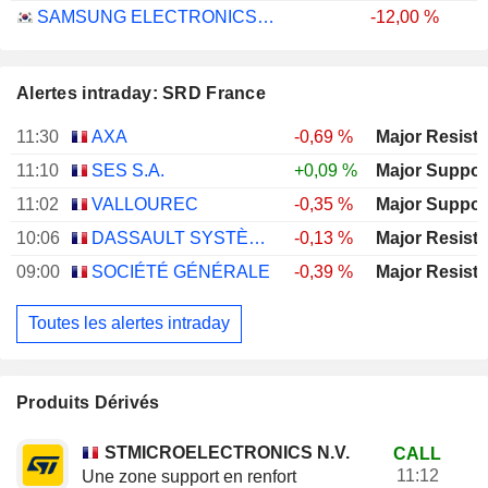
SAMSUNG ELECTRONICS CO., LTD.
-12,00 %
Alertes intraday: SRD France
11:30
AXA
-0,69 %
11:10
SES S.A.
+0,09 %
11:02
VALLOUREC
-0,35 %
10:06
DASSAULT SYSTÈMES SE
-0,13 %
09:00
SOCIÉTÉ GÉNÉRALE
-0,39 %
Toutes les alertes intraday
Produits Dérivés
STMICROELECTRONICS N.V.
CALL
11:12
Une zone support en renfort