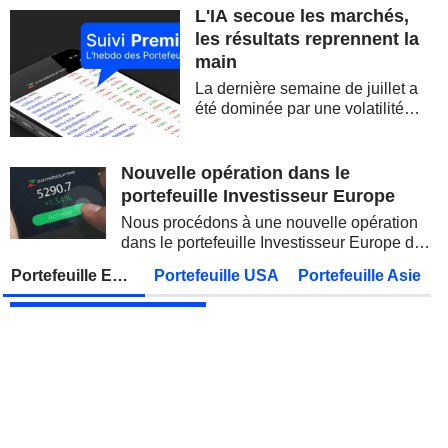
L'IA secoue les marchés,
FERGUSON ENTERPRISES INC.
Publication des résultats - Q2 2026
12:45
les résultats reprennent la
main
ROCKET LAB CORPORATION
Publication des résultats - Q2 2026
La dernière semaine de juillet a
MOORE THREADS TECHNOLOGY CO., LTD.
Publication des résultats - Q2 2026
été dominée par une volatilité
spectaculaire, concentrée sur les
AMRIZE AG
Publication des résultats - Q2 2026
valeurs technologiques et les
semi-conducteurs. Les
Nouvelle opération dans le
JBS N.V.
Publication des résultats - Q2 2026
inquiétudes sur la soutenabilité
portefeuille Investisseur Europe
des...
GEA GROUP AG
Publication des résultats - Q2 2026
Nous procédons à une nouvelle opération
dans le portefeuille Investisseur Europe de
Lundi 10 août 2026
Zonebourse.
Portefeuille Europe
Portefeuille USA
Portefeuille Asie
VIEL & CIE
Publication des résultats - Q2 2026