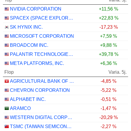
NVIDIA CORPORATION
+11,56 %
SPACEX (SPACE EXPLORATION TECHNOLOGIES)
+22,83 %
SK HYNIX INC.
-17,23 %
MICROSOFT CORPORATION
+7,59 %
BROADCOM INC.
+9,88 %
PALANTIR TECHNOLOGIES INC.
+39,78 %
META PLATFORMS, INC.
+6,36 %
Flop
Varia. 5j.
AGRICULTURAL BANK OF CHINA LIMITED
-4,85 %
CHEVRON CORPORATION
-5,22 %
ALPHABET INC.
-0,51 %
ARAMCO
-1,47 %
WESTERN DIGITAL CORPORATION
-20,29 %
TSMC (TAIWAN SEMICONDUCTOR MANUFACTURING COMPANY)
-2,27 %