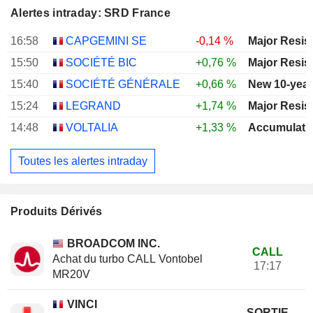
Alertes intraday: SRD France
16:58
CAPGEMINI SE
-0,14 %
Major Resis
15:50
SOCIÉTÉ BIC
+0,76 %
Major Resis
15:40
SOCIÉTÉ GÉNÉRALE
+0,66 %
New 10-year
15:24
LEGRAND
+1,74 %
Major Resis
14:48
VOLTALIA
+1,33 %
Accumulati
Toutes les alertes intraday
Produits Dérivés
BROADCOM INC.
CALL
Achat du turbo CALL Vontobel
17:17
MR20V
VINCI
SORTIE