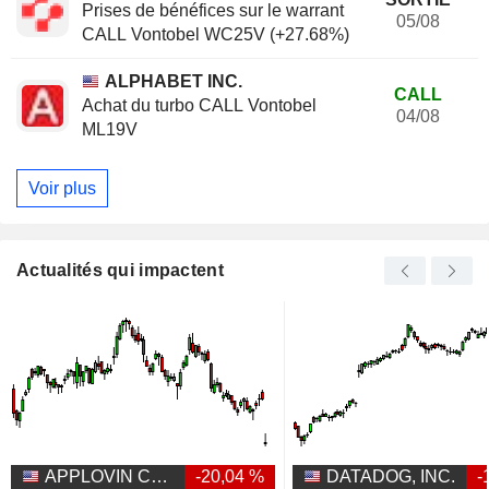
Prises de bénéfices sur le warrant
05/08
CALL Vontobel WC25V (+27.68%)
ALPHABET INC.
CALL
Achat du turbo CALL Vontobel
04/08
ML19V
Voir plus
Actualités qui impactent
APPLOVIN CORPORATION
-20,04 %
DATADOG, INC.
-