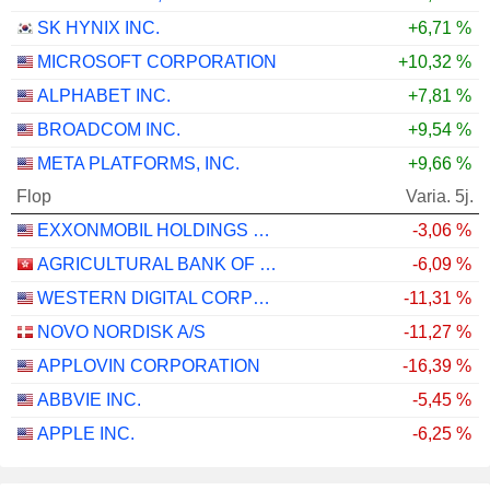
SK HYNIX INC.
+6,71 %
MICROSOFT CORPORATION
+10,32 %
ALPHABET INC.
+7,81 %
BROADCOM INC.
+9,54 %
META PLATFORMS, INC.
+9,66 %
Flop
Varia. 5j.
EXXONMOBIL HOLDINGS CORPORATION
-3,06 %
AGRICULTURAL BANK OF CHINA LIMITED
-6,09 %
WESTERN DIGITAL CORPORATION
-11,31 %
NOVO NORDISK A/S
-11,27 %
APPLOVIN CORPORATION
-16,39 %
ABBVIE INC.
-5,45 %
APPLE INC.
-6,25 %