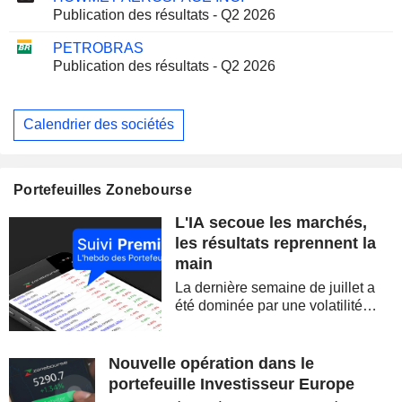
Publication des résultats - Q2 2026
PETROBRAS
Publication des résultats - Q2 2026
Calendrier des sociétés
Portefeuilles Zonebourse
L'IA secoue les marchés,
les résultats reprennent la
main
La dernière semaine de juillet a
été dominée par une volatilité
spectaculaire, concentrée sur les
valeurs technologiques et les
semi-conducteurs. Les
Nouvelle opération dans le
inquiétudes sur la soutenabilité
portefeuille Investisseur Europe
des...