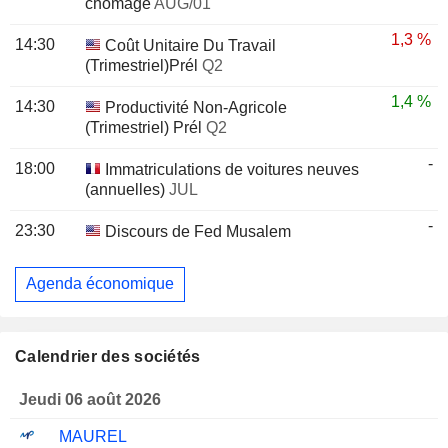
chômage
AUG/01
1,3 %
14:30
Coût Unitaire Du Travail
(Trimestriel)Prél
Q2
1,4 %
14:30
Productivité Non-Agricole
(Trimestriel) Prél
Q2
-
18:00
Immatriculations de voitures neuves
(annuelles)
JUL
-
23:30
Discours de Fed Musalem
Agenda économique
Calendrier des sociétés
Jeudi 06 août 2026
MAUREL