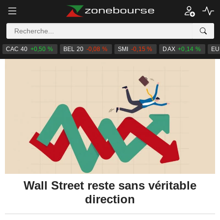
CAC 40
+0,50 %
BEL 20
-0,08 %
SMI
-0,15 %
DAX
+0,14 %
EU
Wall Street reste sans véritable
direction