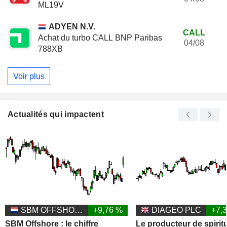
ML19V
ADYEN N.V.
CALL
Achat du turbo CALL BNP Paribas
04/08
788XB
Voir plus
Actualités qui impactent
SBM OFFSHORE N.V.
+9,76 %
DIAGEO PLC
+7,
SBM Offshore : le chiffre
Le producteur de spiri