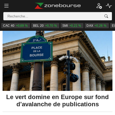
CAC 40
+0,69 %
BEL 20
+0,70 %
SMI
+0,21 %
DAX
+0,26 %
E
Le vert domine en Europe sur fond
d'avalanche de publications