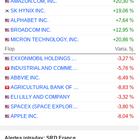
AMAZON.COM, INC.
+20,30 %
SK HYNIX INC.
+19,06 %
ALPHABET INC.
+7,64 %
BROADCOM INC.
+12,95 %
MICRON TECHNOLOGY, INC.
+20,86 %
Flop
Varia. 5j.
EXXONMOBIL HOLDINGS CORPORATION
-3,27 %
INDUSTRIAL AND COMMERCIAL BANK OF CHINA LIMITED
-5,76 %
ABBVIE INC.
-6,49 %
AGRICULTURAL BANK OF CHINA LIMITED
-8,83 %
ELI LILLY AND COMPANY
-3,32 %
SPACEX (SPACE EXPLORATION TECHNOLOGIES)
-3,80 %
APPLE INC.
-8,04 %
Alertes intraday: SRD France