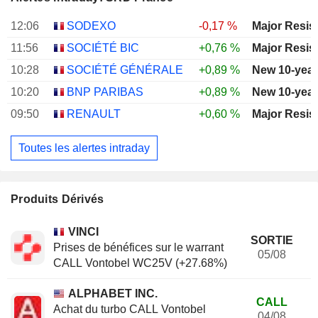
12:06
SODEXO
-0,17 %
Major Resis
11:56
SOCIÉTÉ BIC
+0,76 %
Major Resis
10:28
SOCIÉTÉ GÉNÉRALE
+0,89 %
New 10-year
10:20
BNP PARIBAS
+0,89 %
New 10-year
09:50
RENAULT
+0,60 %
Major Resis
Toutes les alertes intraday
Produits Dérivés
VINCI
SORTIE
Prises de bénéfices sur le warrant
05/08
CALL Vontobel WC25V (+27.68%)
ALPHABET INC.
CALL
Achat du turbo CALL Vontobel
04/08