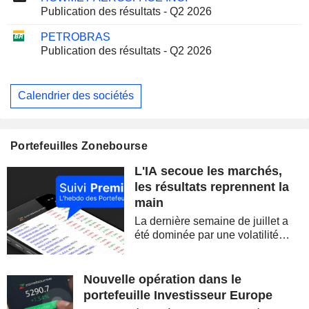
Publication des résultats - Q2 2026
PETROBRAS
Publication des résultats - Q2 2026
Calendrier des sociétés
Portefeuilles Zonebourse
L'IA secoue les marchés,
les résultats reprennent la
main
La dernière semaine de juillet a
été dominée par une volatilité
spectaculaire, concentrée sur les
valeurs technologiques et les
semi-conducteurs. Les
Nouvelle opération dans le
inquiétudes sur la soutenabilité
portefeuille Investisseur Europe
des...