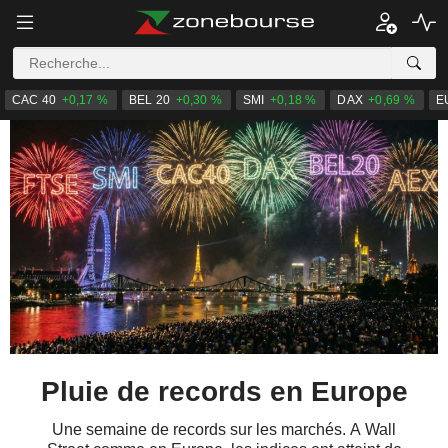
CAC 40
+0,17 %
BEL 20
+0,30 %
SMI
+0,18 %
DAX
+0,69 %
E
Pluie de records en Europe
Une semaine de records sur les marchés. A Wall