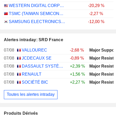
WESTERN DIGITAL CORPORATION
-20,29 %
TSMC (TAIWAN SEMICONDUCTOR MANUFACTURING COMPANY)
-2,27 %
SAMSUNG ELECTRONICS CO., LTD.
-12,00 %
Alertes intraday: SRD France
07/08
VALLOUREC
-2,68 %
07/08
JCDECAUX SE
-0,89 %
07/08
DASSAULT SYSTÈMES SE
+2,39 %
07/08
RENAULT
+1,56 %
07/08
SOCIÉTÉ BIC
+2,27 %
Toutes les alertes intraday
Produits Dérivés