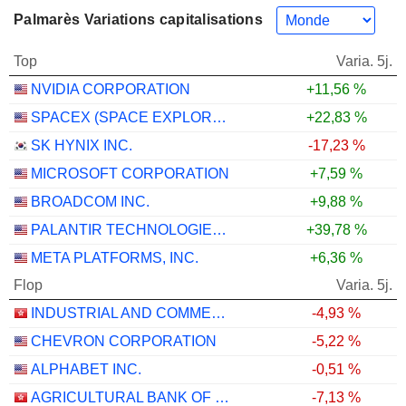
Palmarès Variations capitalisations
Top
Varia. 5j.
NVIDIA CORPORATION
+11,56 %
SPACEX (SPACE EXPLORATION TECHNOLOGIES)
+22,83 %
SK HYNIX INC.
-17,23 %
MICROSOFT CORPORATION
+7,59 %
BROADCOM INC.
+9,88 %
PALANTIR TECHNOLOGIES INC.
+39,78 %
META PLATFORMS, INC.
+6,36 %
Flop
Varia. 5j.
INDUSTRIAL AND COMMERCIAL BANK OF CHINA LIMITED
-4,93 %
CHEVRON CORPORATION
-5,22 %
ALPHABET INC.
-0,51 %
AGRICULTURAL BANK OF CHINA LIMITED
-7,13 %