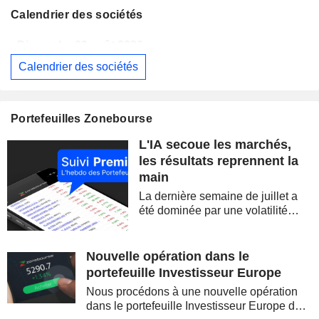
Calendrier des sociétés
Dimanche 09 août 2026
Calendrier des sociétés
WESTPAC BANKING CORPORATION
Publication des résultats - Q3 2026
AS
BARRICK MINING CORPORATION
Publication des résultats - Q2 2026
12:00
Portefeuilles Zonebourse
SIMON PROPERTY GROUP, INC.
Publication des résultats - Q2 2026
L'IA secoue les marchés,
FERGUSON ENTERPRISES INC.
Publication des résultats - Q2 2026
12:45
les résultats reprennent la
main
ROCKET LAB CORPORATION
Publication des résultats - Q2 2026
La dernière semaine de juillet a
MOORE THREADS TECHNOLOGY CO., LTD.
Publication des résultats - Q2 2026
été dominée par une volatilité
spectaculaire, concentrée sur les
AMRIZE AG
Publication des résultats - Q2 2026
valeurs technologiques et les
semi-conducteurs. Les
Nouvelle opération dans le
JBS N.V.
Publication des résultats - Q2 2026
inquiétudes sur la soutenabilité
portefeuille Investisseur Europe
des...
GEA GROUP AG
Publication des résultats - Q2 2026
Nous procédons à une nouvelle opération
dans le portefeuille Investisseur Europe de
Dimanche 09 août 2026