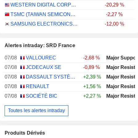
WESTERN DIGITAL CORPORATION
-20,29 %
TSMC (TAIWAN SEMICONDUCTOR MANUFACTURING COMPANY)
-2,27 %
SAMSUNG ELECTRONICS CO., LTD.
-12,00 %
Alertes intraday: SRD France
07/08
VALLOUREC
-2,68 %
07/08
JCDECAUX SE
-0,89 %
07/08
DASSAULT SYSTÈMES SE
+2,39 %
07/08
RENAULT
+1,56 %
07/08
SOCIÉTÉ BIC
+2,27 %
Toutes les alertes intraday
Produits Dérivés