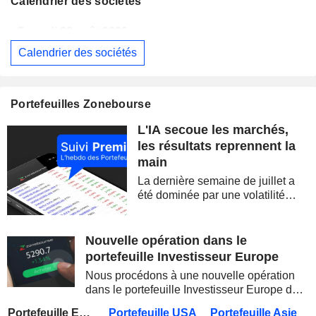
Calendrier des sociétés
Samedi 08 août 2026
Calendrier des sociétés
BERKSHIRE HATHAWAY INC.
Publication des résultats - Q2 2026
14:00
CAMBRICON TECHNOLOGIES CORPORATION LIMITED
Publication des résultats - Q2 2026
Portefeuilles Zonebourse
Samedi 08 août 2026
L'IA secoue les marchés,
WESTPAC BANKING CORPORATION
Publication des résultats - Q3 2026
AS
les résultats reprennent la
main
BARRICK MINING CORPORATION
Publication des résultats - Q2 2026
12:00
La dernière semaine de juillet a
SIMON PROPERTY GROUP, INC.
Publication des résultats - Q2 2026
été dominée par une volatilité
spectaculaire, concentrée sur les
FERGUSON ENTERPRISES INC.
Publication des résultats - Q2 2026
12:45
valeurs technologiques et les
semi-conducteurs. Les
Nouvelle opération dans le
ROCKET LAB CORPORATION
Publication des résultats - Q2 2026
inquiétudes sur la soutenabilité
portefeuille Investisseur Europe
des...
MOORE THREADS TECHNOLOGY CO., LTD.
Publication des résultats - Q2 2026
Nous procédons à une nouvelle opération
dans le portefeuille Investisseur Europe de
AMRIZE AG
Publication des résultats - Q2 2026
Zonebourse.
Portefeuille Europe
Portefeuille USA
Portefeuille Asie