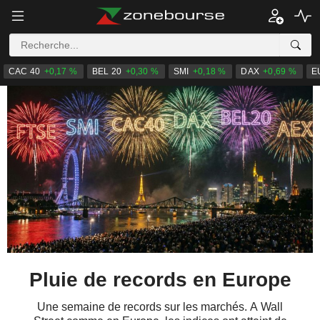
CAC 40
+0,17 %
BEL 20
+0,30 %
SMI
+0,18 %
DAX
+0,69 %
E
Pluie de records en Europe
Une semaine de records sur les marchés. A Wall