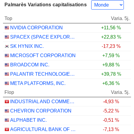
Palmarès Variations capitalisations
Top
Varia. 5j.
NVIDIA CORPORATION
+11,56 %
SPACEX (SPACE EXPLORATION TECHNOLOGIES)
+22,83 %
SK HYNIX INC.
-17,23 %
MICROSOFT CORPORATION
+7,59 %
BROADCOM INC.
+9,88 %
PALANTIR TECHNOLOGIES INC.
+39,78 %
META PLATFORMS, INC.
+6,36 %
Flop
Varia. 5j.
INDUSTRIAL AND COMMERCIAL BANK OF CHINA LIMITED
-4,93 %
CHEVRON CORPORATION
-5,22 %
ALPHABET INC.
-0,51 %
AGRICULTURAL BANK OF CHINA LIMITED
-7,13 %