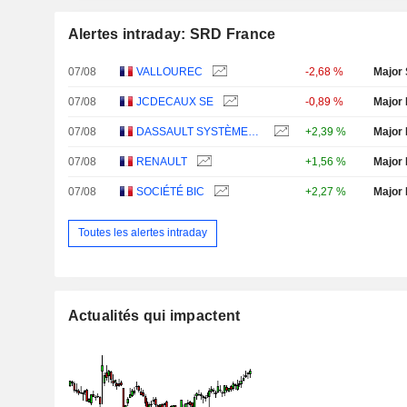
Alertes intraday: SRD France
07/08
VALLOUREC
-2,68 %
Major 
07/08
JCDECAUX SE
-0,89 %
Major 
07/08
DASSAULT SYSTÈMES SE
+2,39 %
Major 
07/08
RENAULT
+1,56 %
Major 
07/08
SOCIÉTÉ BIC
+2,27 %
Major 
Toutes les alertes intraday
Actualités qui impactent