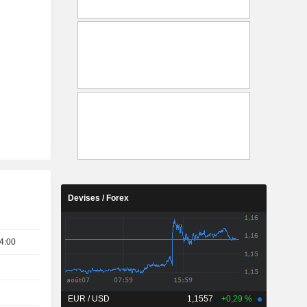
Devises / Forex
4:00
EUR / USD
1,1557
+0,29 %