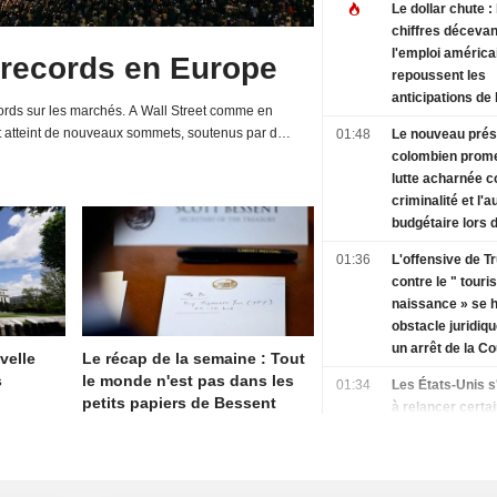
Le dollar chute : 
chiffres décevan
l'emploi américa
 records en Europe
repoussent les
anticipations de
rds sur les marchés. A Wall Street comme en
des taux de la F
t atteint de nouveaux sommets, soutenus par de
01:48
Le nouveau prés
d'entreprises et une relative détente de la...
colombien prom
lutte acharnée c
criminalité et l'a
budgétaire lors 
discours d'inves
01:36
L'offensive de 
contre le " tour
naissance » se h
obstacle juridiq
un arrêt de la Co
velle
Le récap de la semaine : Tout
suprême
s
le monde n'est pas dans les
01:34
Les États-Unis s
petits papiers de Bessent
à relancer certa
activités dans l'
producteur d'av
Mexique