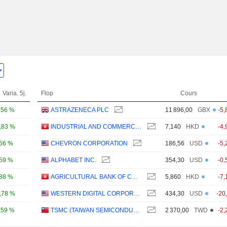
Varia. 5j.
Flop
Cours
,56 %
ASTRAZENECA PLC
11 896,00
GBX
-5,
,83 %
INDUSTRIAL AND COMMERCIAL BANK OF CHINA LIMITED
7,140
HKD
-4,
,56 %
CHEVRON CORPORATION
186,56
USD
-5,
,59 %
ALPHABET INC.
354,30
USD
-0,
,88 %
AGRICULTURAL BANK OF CHINA LIMITED
5,860
HKD
-7,
,78 %
WESTERN DIGITAL CORPORATION
434,30
USD
-20
,59 %
TSMC (TAIWAN SEMICONDUCTOR MANUFACTURING COMPANY)
2 370,00
TWD
-2,