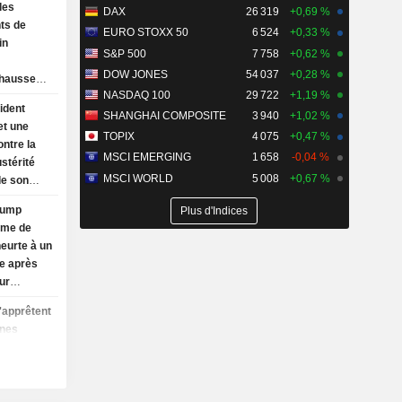
les
DAX
26 319
+0,69 %
ts de
EURO STOXX 50
6 524
+0,33 %
in
S&P 500
7 758
+0,62 %
DOW JONES
54 037
+0,28 %
 hausse
NASDAQ 100
29 722
+1,19 %
ed
ident
SHANGHAI COMPOSITE
3 940
+1,02 %
et une
TOPIX
4 075
+0,47 %
ontre la
MSCI EMERGING
1 658
-0,04 %
ustérité
MSCI WORLD
5 008
+0,67 %
de son
titure
Trump
Plus d'Indices
isme de
eurte à un
ue après
ur
'apprêtent
ines
État
ocats au