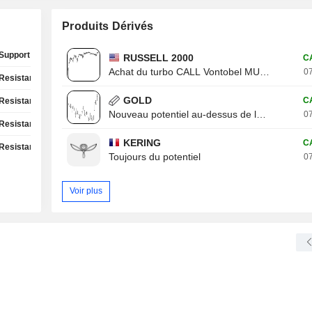
Produits Dérivés
Support Test
RUSSELL 2000
C
Achat du turbo CALL Vontobel MU13V
07
Resistance Test
GOLD
C
Resistance Test
Nouveau potentiel au-dessus de la résistance
07
Resistance Test
KERING
C
Resistance Test
Toujours du potentiel
07
Voir plus