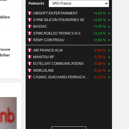
Palmarès
UBISOFT ENTERTAINMENT
+4,43 %
idèles
X-FAB SILICON FOUNDRIES SE
+3,84 %
BASSAC
+3,39 %
STMICROELECTRONICS N.V.
+3,16 %
RÉMY COINTREAU
+2,69 %
trouve
AIR FRANCE-KLM
-2,95 %
ilier
MANITOU BF
-3,75 %
EUTELSAT COMMUNICATIONS
-4,58 %
WORLDLINE
-5,12 %
CASINO, GUICHARD-PERRACHON SA
-5,25 %