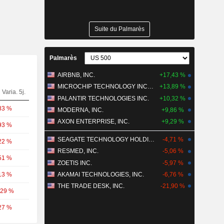
Suite du Palmarès
Palmarès
AIRBNB, INC.
+17,43 %
MICROCHIP TECHNOLOGY INCORPORATED
+13,89 %
Varia. 5j.
PALANTIR TECHNOLOGIES INC.
+10,32 %
83 %
MODERNA, INC.
+9,86 %
AXON ENTERPRISE, INC.
+9,29 %
93 %
SEAGATE TECHNOLOGY HOLDINGS PLC
-4,71 %
22 %
RESMED, INC.
-5,06 %
51 %
ZOETIS INC.
-5,97 %
13 %
AKAMAI TECHNOLOGIES, INC.
-6,76 %
THE TRADE DESK, INC.
-21,90 %
,29 %
27 %