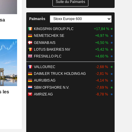
Suite du Palmarès
Palmarès
 sa
KINGSPAN GROUP PLC
+17,84 %
NEMETSCHEK SE
+6,97 %
GENMAB A/S
+6,50 %
LOTUS BAKERIES NV
+5,42 %
FRESNILLO PLC
+4,60 %
VALLOUREC
-2,68 %
DAIMLER TRUCK HOLDING AG
-2,81 %
AURUBIS AG
-4,14 %
SBM OFFSHORE N.V.
-7,69 %
s les
AMRIZE AG
-8,78 %