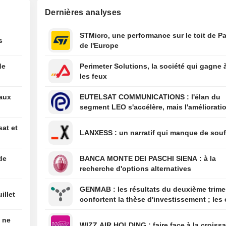
" Servir la sociét
Dernières analyses
pas de mal »
11:03
L'Inde avertit Di
STMicro, une performance sur le toit de Pa
s
l'allégation de m
de l'Europe
en fûts de chêne
américain de so
de
Perimeter Solutions, la société qui gagne 
jugée trompeus
les feux
08:01
Les festivals de
eaux
EUTELSAT COMMUNICATIONS : l'élan du
britanniques am
segment LEO s'accélère, mais l'amélioratio
timide reprise g
rentabilité est différée
facilités de paie
sat et
haut de gamme
LANXESS : un narratif qui manque de sou
06:59
Un séisme de m
5,5 frappe la rég
de
BANCA MONTE DEI PASCHI SIENA : à la
Skwentna en Ala
recherche d'options alternatives
l'USGS
GENMAB : les résultats du deuxième trimestre
illet
confortent la thèse d'investissement ; les 
de diversification se poursuivent
é ne
WIZZ AIR HOLDING : faire face à la cro