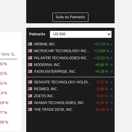
Suite du Palmarès
Palmarès
AIRBNB, INC.
+17,43 %
MICROCHIP TECHNOLOGY INCORPORATED
+13,89 %
Varia. 5j.
PALANTIR TECHNOLOGIES INC.
+10,32 %
93 %
MODERNA, INC.
+9,86 %
AXON ENTERPRISE, INC.
+9,29 %
22 %
SEAGATE TECHNOLOGY HOLDINGS PLC
-4,71 %
51 %
RESMED, INC.
-5,06 %
13 %
ZOETIS INC.
-5,97 %
,29 %
AKAMAI TECHNOLOGIES, INC.
-6,76 %
THE TRADE DESK, INC.
-21,90 %
27 %
,00 %