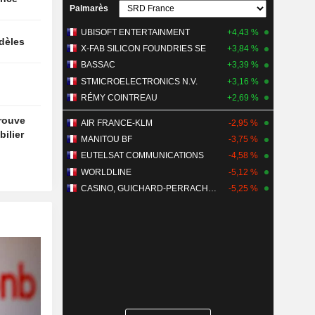
Palmarès
UBISOFT ENTERTAINMENT
+4,43 %
idèles
X-FAB SILICON FOUNDRIES SE
+3,84 %
BASSAC
+3,39 %
STMICROELECTRONICS N.V.
+3,16 %
RÉMY COINTREAU
+2,69 %
trouve
AIR FRANCE-KLM
-2,95 %
ilier
MANITOU BF
-3,75 %
EUTELSAT COMMUNICATIONS
-4,58 %
WORLDLINE
-5,12 %
CASINO, GUICHARD-PERRACHON SA
-5,25 %