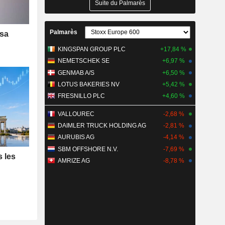
Suite du Palmarès
Palmarès
 sa
KINGSPAN GROUP PLC
+17,84 %
NEMETSCHEK SE
+6,97 %
GENMAB A/S
+6,50 %
LOTUS BAKERIES NV
+5,42 %
FRESNILLO PLC
+4,60 %
VALLOUREC
-2,68 %
DAIMLER TRUCK HOLDING AG
-2,81 %
AURUBIS AG
-4,14 %
SBM OFFSHORE N.V.
-7,69 %
s les
AMRIZE AG
-8,78 %