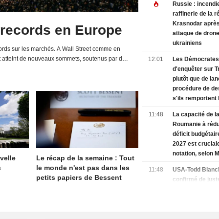
Russie : incendi
raffinerie de la 
Krasnodar aprè
 records en Europe
attaque de dron
ukrainiens
rds sur les marchés. A Wall Street comme en
t atteint de nouveaux sommets, soutenus par de
12:01
Les Démocrates 
d'entreprises et une relative détente de la...
d'enquêter sur 
plutôt que de la
procédure de des
s'ils remportent 
Chambre, selon 
11:48
La capacité de l
sources
Roumanie à rédu
déficit budgétaire
2027 est crucial
notation, selon 
velle
Le récap de la semaine : Tout
s
le monde n'est pas dans les
11:48
USA-Todd Blanc
petits papiers de Bessent
confirmé de jus
poste de ministr
Justice
11:06
Le patron de Rhe