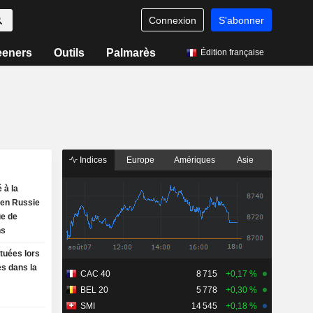
Connexion
S'abonner
eeners
Outils
Palmarès
Édition française
Indices
Europe
Amériques
Asie
 à la
y en Russie
ue de
ns
tuées lors
s dans la
CAC 40
8 715
+0,17 %
BEL 20
5 778
+0,30 %
SMI
14 545
+0,18 %