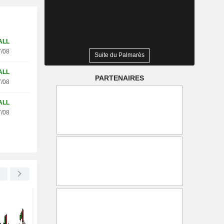
ALL
/08
Suite du Palmarès
ALL
PARTENAIRES
/08
ALL
/08
LIVE NATION ENTERTAINMENT, INC.
-0,61 %
UNITED UTILITIES GROUP PLC
Les festivals de musique
United Utilities progr
britanniques amorcent une
son projet du Manche