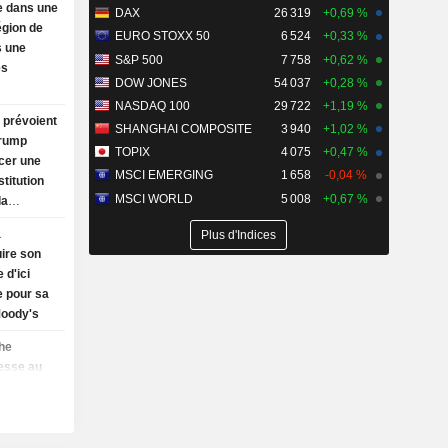
e dans une
DAX
26 319
+0,69 %
région de
EURO STOXX 50
6 524
+0,33 %
s une
S&P 500
7 758
+0,62 %
es
DOW JONES
54 037
+0,28 %
NASDAQ 100
29 722
+1,19 %
prévoient
SHANGHAI COMPOSITE
3 940
+1,02 %
Trump
TOPIX
4 075
+0,47 %
ncer une
MSCI EMERGING
1 658
-0,04 %
titution
MSCI WORLD
5 008
+0,67 %
la
des
a
Plus d'Indices
ire son
 d'ici
e pour sa
Moody's
he
tesse au
e de la
inmetall :