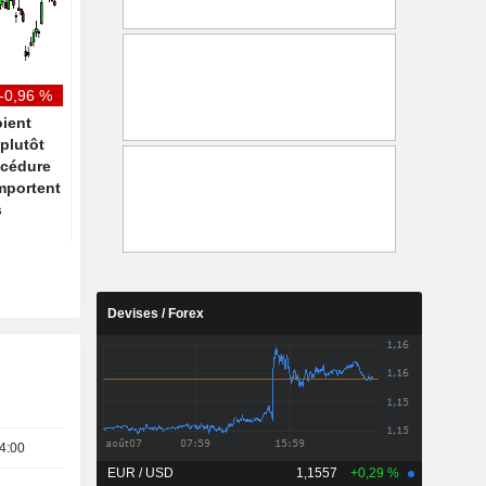
timide reprise grâce aux
Ship Canal
facilités de paiement et au
haut de gamme
-0,96 %
ient
plutôt
océdure
emportent
s
Devises / Forex
4:00
EUR / USD
1,1557
+0,29 %