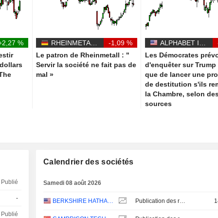
+2,27 %
RHEINMETALL AG
-1,09 %
ALPHABET INC.
estir
Le patron de Rheinmetall : "
Les Démocrates prévo
 dollars
Servir la société ne fait pas de
d'enquêter sur Trump 
 The
mal »
que de lancer une pr
de destitution s'ils r
la Chambre, selon de
sources
Calendrier des sociétés
Publié
Samedi 08 août 2026
-
BERKSHIRE HATHAWAY INC.
Publication des résultats - Q2 2026
1
Publié