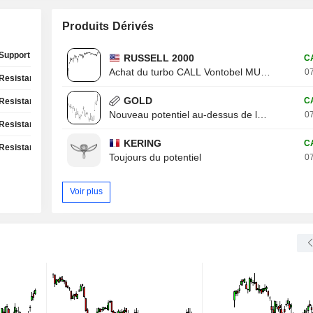
Produits Dérivés
Support Test
RUSSELL 2000
C
Achat du turbo CALL Vontobel MU13V
07
Resistance Test
GOLD
C
Resistance Test
Nouveau potentiel au-dessus de la résistance
07
Resistance Test
KERING
C
Resistance Test
Toujours du potentiel
07
Voir plus