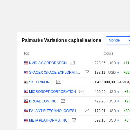
Palmarès Variations capitalisations
Top
Cours
NVIDIA CORPORATION
223,96
USD
+11
SPACEX (SPACE EXPLORATION TECHNOLOGIES)
133,11
USD
+22
SK HYNIX INC.
1 422 000,00
KRW
-17
MICROSOFT CORPORATION
499,99
USD
+7
BROADCOM INC.
427,76
USD
+9
PALANTIR TECHNOLOGIES INC.
172,01
USD
+39
META PLATFORMS, INC.
592,10
USD
+6