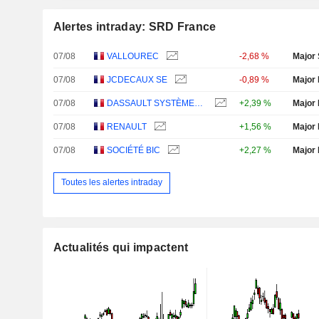
Alertes intraday: SRD France
07/08
VALLOUREC
-2,68 %
Major 
07/08
JCDECAUX SE
-0,89 %
Major 
07/08
DASSAULT SYSTÈMES SE
+2,39 %
Major 
07/08
RENAULT
+1,56 %
Major 
07/08
SOCIÉTÉ BIC
+2,27 %
Major 
Toutes les alertes intraday
Actualités qui impactent