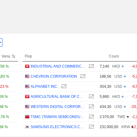
Varia. 5j.
Flop
Cours
,56 %
INDUSTRIAL AND COMMERCIAL BANK OF CHINA LIMITED
7,140
HKD
-4,
,83 %
CHEVRON CORPORATION
186,56
USD
-5,
,23 %
ALPHABET INC.
354,30
USD
-0,
,59 %
AGRICULTURAL BANK OF CHINA LIMITED
5,860
HKD
-7,
,88 %
WESTERN DIGITAL CORPORATION
434,30
USD
-20
,78 %
TSMC (TAIWAN SEMICONDUCTOR MANUFACTURING COMPANY)
2 370,00
TWD
-2,
,36 %
SAMSUNG ELECTRONICS CO., LTD.
231 000,00
KRW
-12