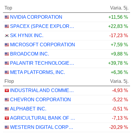
Top
Varia. 5j.
NVIDIA CORPORATION
+11,56 %
SPACEX (SPACE EXPLORATION TECHNOLOGIES)
+22,83 %
SK HYNIX INC.
-17,23 %
MICROSOFT CORPORATION
+7,59 %
BROADCOM INC.
+9,88 %
PALANTIR TECHNOLOGIES INC.
+39,78 %
META PLATFORMS, INC.
+6,36 %
Flop
Varia. 5j.
INDUSTRIAL AND COMMERCIAL BANK OF CHINA LIMITED
-4,93 %
CHEVRON CORPORATION
-5,22 %
ALPHABET INC.
-0,51 %
AGRICULTURAL BANK OF CHINA LIMITED
-7,13 %
WESTERN DIGITAL CORPORATION
-20,29 %