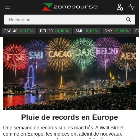
CAC 40
+0,17 %
BEL 20
+0,30 %
SMI
+0,18 %
DAX
+0,69 %
E
Pluie de records en Europe
Une semaine de records sur les marchés. A Wall Street
comme en Europe, les indices ont atteint de nouveaux