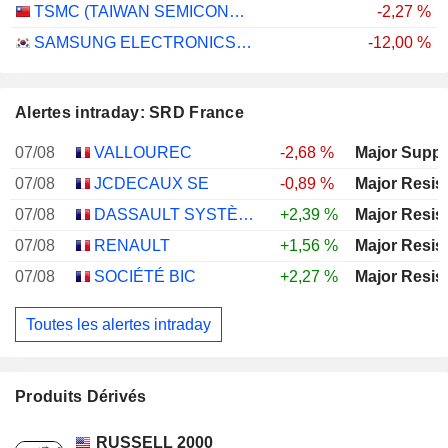
TSMC (TAIWAN SEMICONDUCTOR MANUFACTURING COMPANY)
-2,27 %
SAMSUNG ELECTRONICS CO., LTD.
-12,00 %
Alertes intraday: SRD France
07/08
VALLOUREC
-2,68 %
Major Suppo
07/08
JCDECAUX SE
-0,89 %
Major Resis
07/08
DASSAULT SYSTÈMES SE
+2,39 %
Major Resis
07/08
RENAULT
+1,56 %
Major Resis
07/08
SOCIÉTÉ BIC
+2,27 %
Major Resis
Toutes les alertes intraday
Produits Dérivés
RUSSELL 2000