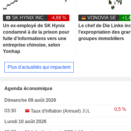
SK HYNIX INC.
-4,88 %
VONOVIA SE
+1,
Un ex-employé de SK Hynix
Le chef de Die Linke ins
condamné à de la prison pour
l'expropriation des gra
fuite d'informations vers une
groupes immobiliers
entreprise chinoise, selon
Yonhap
Plus d'actualités qui impactent
Agenda économique
Dimanche 09 août 2026
0,5 %
03:30
Taux d'Inflation (Annuel)
JUL
Lundi 10 août 2026