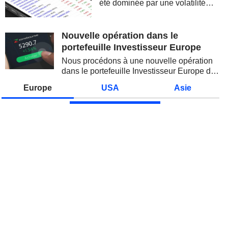
été dominée par une volatilité
spectaculaire, concentrée sur les
valeurs technologiques et les
semi-conducteurs. Les
Nouvelle opération dans le
inquiétudes sur la soutenabilité
portefeuille Investisseur Europe
des...
Nous procédons à une nouvelle opération
dans le portefeuille Investisseur Europe de
Zonebourse.
Europe
USA
Asie