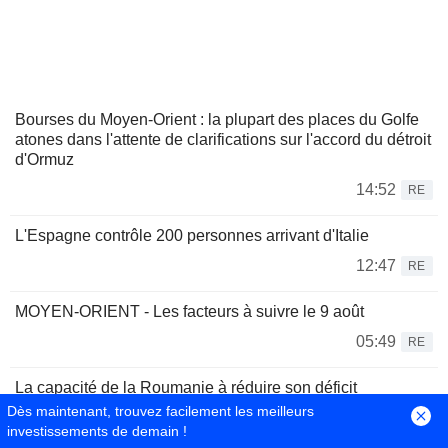
Bourses du Moyen-Orient : la plupart des places du Golfe
atones dans l'attente de clarifications sur l'accord du détroit
d'Ormuz
14:52
RE
L'Espagne contrôle 200 personnes arrivant d'Italie
12:47
RE
MOYEN-ORIENT - Les facteurs à suivre le 9 août
05:49
RE
La capacité de la Roumanie à réduire son déficit
budgétaire d'ici 2027 est cruciale pour sa notation, selon
Dès maintenant, trouvez facilement les meilleurs
Moody's
investissements de demain !