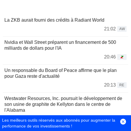
La ZKB aurait fourni des crédits à Radiant World
21:02
AW
Nvidia et Wall Street préparent un financement de 500
milliards de dollars pour l'IA
20:46
Un responsable du Board of Peace affirme que le plan
pour Gaza reste d'actualité
20:13
RE
Westwater Resources, Inc. poursuit le développement de
son usine de graphite de Kellyton dans le centre de
l'Alabama
19:41
CI
Les meilleurs outils réservés aux abonnés pour augmenter la
performance de vos investissements !