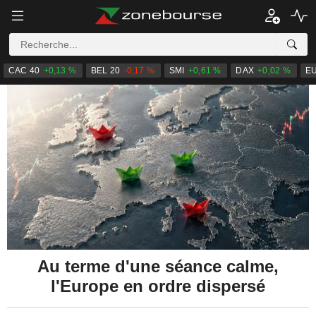
CAC 40
+0,13 %
BEL 20
-0,17 %
SMI
+0,61 %
DAX
+0,02 %
E
Au terme d'une séance calme,
l'Europe en ordre dispersé