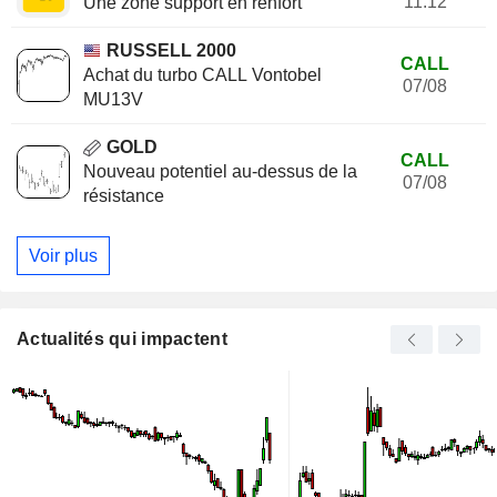
11:12
Une zone support en renfort
RUSSELL 2000
CALL
Achat du turbo CALL Vontobel
07/08
MU13V
GOLD
CALL
Nouveau potentiel au-dessus de la
07/08
résistance
Voir plus
Actualités qui impactent