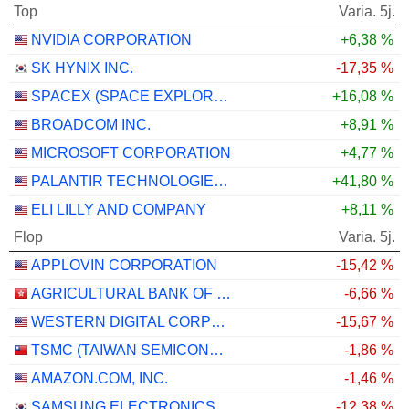
Top
Varia. 5j.
NVIDIA CORPORATION
+6,38 %
SK HYNIX INC.
-17,35 %
SPACEX (SPACE EXPLORATION TECHNOLOGIES)
+16,08 %
BROADCOM INC.
+8,91 %
MICROSOFT CORPORATION
+4,77 %
PALANTIR TECHNOLOGIES INC.
+41,80 %
ELI LILLY AND COMPANY
+8,11 %
Flop
Varia. 5j.
APPLOVIN CORPORATION
-15,42 %
AGRICULTURAL BANK OF CHINA LIMITED
-6,66 %
WESTERN DIGITAL CORPORATION
-15,67 %
TSMC (TAIWAN SEMICONDUCTOR MANUFACTURING COMPANY)
-1,86 %
AMAZON.COM, INC.
-1,46 %
SAMSUNG ELECTRONICS CO., LTD.
-12,38 %