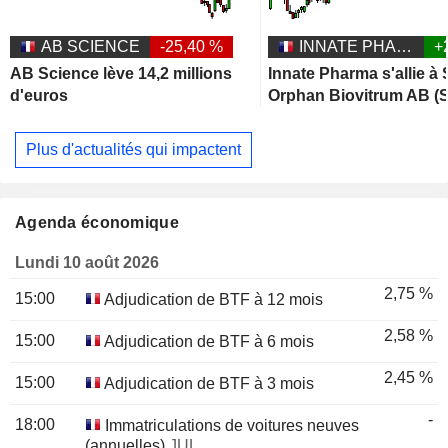
AB SCIENCE
-25,40 %
INNATE PHARMA
+
AB Science lève 14,2 millions
Innate Pharma s'allie à
d'euros
Orphan Biovitrum AB (S
Plus d'actualités qui impactent
Agenda économique
Lundi 10 août 2026
2,75 %
15:00
Adjudication de BTF à 12 mois
2,58 %
15:00
Adjudication de BTF à 6 mois
2,45 %
15:00
Adjudication de BTF à 3 mois
-
18:00
Immatriculations de voitures neuves
(annuelles)
JUL