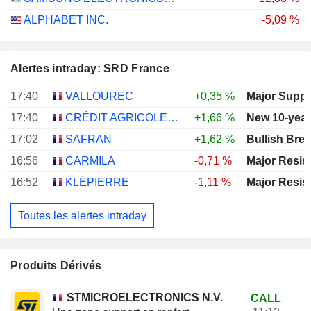
ALPHABET INC.
-5,09 %
Alertes intraday: SRD France
17:40
VALLOUREC
+0,35 %
Major Suppo
17:40
CRÉDIT AGRICOLE S.A.
+1,66 %
New 10-year
17:02
SAFRAN
+1,62 %
Bullish Bre
16:56
CARMILA
-0,71 %
Major Resis
16:52
KLÉPIERRE
-1,11 %
Major Resis
Toutes les alertes intraday
Produits Dérivés
STMICROELECTRONICS N.V.
CALL