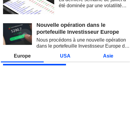
été dominée par une volatilité
spectaculaire, concentrée sur les
valeurs technologiques et les
semi-conducteurs. Les
Nouvelle opération dans le
inquiétudes sur la soutenabilité
portefeuille Investisseur Europe
des...
Nous procédons à une nouvelle opération
dans le portefeuille Investisseur Europe de
Zonebourse.
Europe
USA
Asie