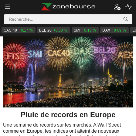
CAC 40
+0,17 %
BEL 20
+0,30 %
SMI
+0,18 %
DAX
+0,69 %
E
Pluie de records en Europe
Une semaine de records sur les marchés. A Wall Street
comme en Europe, les indices ont atteint de nouveaux