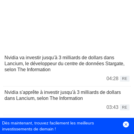
Nvidia va investir jusqu'à 3 milliards de dollars dans
Lancium, le développeur du centre de données Stargate,
selon The Information
04:28
RE
Nvidia s'apprête à investir jusqu'à 3 milliards de dollars
dans Lancium, selon The Information
03:43
RE
Le Brésil durcit les transferts de cryptomonnaies pour
Dès maintenant, trouvez facilement les meilleurs
freiner la fraude
investissements de demain !