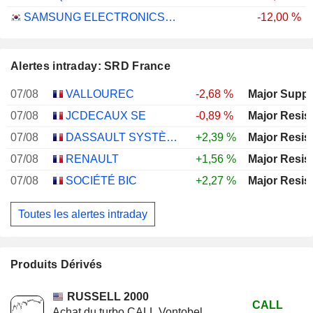
SAMSUNG ELECTRONICS CO., LTD.
-12,00 %
Alertes intraday: SRD France
07/08
VALLOUREC
-2,68 %
Major Suppo
07/08
JCDECAUX SE
-0,89 %
Major Resis
07/08
DASSAULT SYSTÈMES SE
+2,39 %
Major Resis
07/08
RENAULT
+1,56 %
Major Resis
07/08
SOCIÉTÉ BIC
+2,27 %
Major Resis
Toutes les alertes intraday
Produits Dérivés
RUSSELL 2000
CALL
Achat du turbo CALL Vontobel