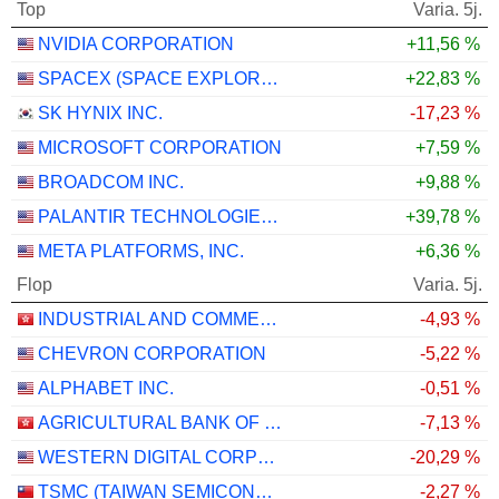
Top
Varia. 5j.
NVIDIA CORPORATION
+11,56 %
SPACEX (SPACE EXPLORATION TECHNOLOGIES)
+22,83 %
SK HYNIX INC.
-17,23 %
MICROSOFT CORPORATION
+7,59 %
BROADCOM INC.
+9,88 %
PALANTIR TECHNOLOGIES INC.
+39,78 %
META PLATFORMS, INC.
+6,36 %
Flop
Varia. 5j.
INDUSTRIAL AND COMMERCIAL BANK OF CHINA LIMITED
-4,93 %
CHEVRON CORPORATION
-5,22 %
ALPHABET INC.
-0,51 %
AGRICULTURAL BANK OF CHINA LIMITED
-7,13 %
WESTERN DIGITAL CORPORATION
-20,29 %
TSMC (TAIWAN SEMICONDUCTOR MANUFACTURING COMPANY)
-2,27 %