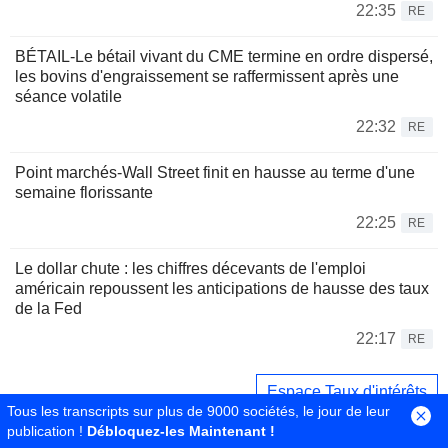
22:35
RE
BÉTAIL-Le bétail vivant du CME termine en ordre dispersé,
les bovins d'engraissement se raffermissent après une
séance volatile
22:32
RE
Point marchés-Wall Street finit en hausse au terme d'une
semaine florissante
22:25
RE
Le dollar chute : les chiffres décevants de l'emploi
américain repoussent les anticipations de hausse des taux
de la Fed
22:17
RE
Espace Taux d'intérêts
Tous les transcripts sur plus de 9000 sociétés, le jour de leur
publication !
Débloquez-les Maintenant !