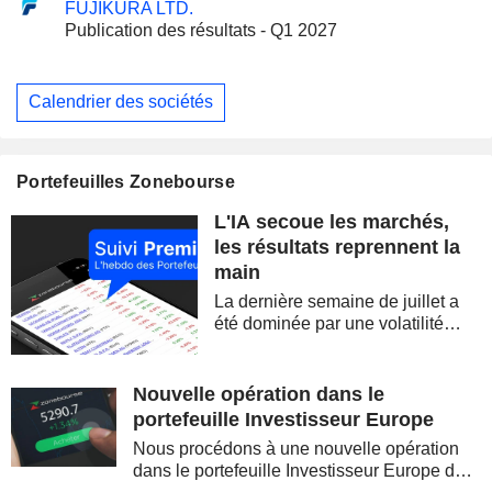
FUJIKURA LTD.
Publication des résultats - Q1 2027
Calendrier des sociétés
Portefeuilles Zonebourse
L'IA secoue les marchés,
les résultats reprennent la
main
La dernière semaine de juillet a
été dominée par une volatilité
spectaculaire, concentrée sur les
valeurs technologiques et les
semi-conducteurs. Les
Nouvelle opération dans le
inquiétudes sur la soutenabilité
portefeuille Investisseur Europe
des...
Nous procédons à une nouvelle opération
dans le portefeuille Investisseur Europe de