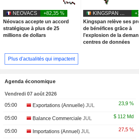
NEOVACS
+82,35 %
KINGSPAN GROUP PLC
+
Néovacs accepte un accord
Kingspan relève ses pr
stratégique à plus de 25
de bénéfices grâce à
millions de dollars
l'explosion de la dema
centres de données
Plus d'actualités qui impactent
Agenda économique
Vendredi 07 août 2026
23,9 %
05:00
Exportations (Annuelle)
JUL
$
112 Md
05:00
Balance Commerciale
JUL
27,5 %
05:00
Importations (Annuel)
JUL