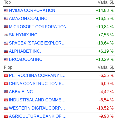
Top
Varia. 5j.
NVIDIA CORPORATION
+14,83 %
AMAZON.COM, INC.
+16,55 %
MICROSOFT CORPORATION
+10,84 %
SK HYNIX INC.
+7,56 %
SPACEX (SPACE EXPLORATION TECHNOLOGIES)
+18,64 %
ALPHABET INC.
+6,19 %
BROADCOM INC.
+10,29 %
Flop
Varia. 5j.
PETROCHINA COMPANY LIMITED
-6,35 %
CHINA CONSTRUCTION BANK CORPORATION
-6,09 %
ABBVIE INC.
-4,42 %
INDUSTRIAL AND COMMERCIAL BANK OF CHINA LIMITED
-6,54 %
WESTERN DIGITAL CORPORATION
-18,52 %
AGRICULTURAL BANK OF CHINA LIMITED
-9,98 %