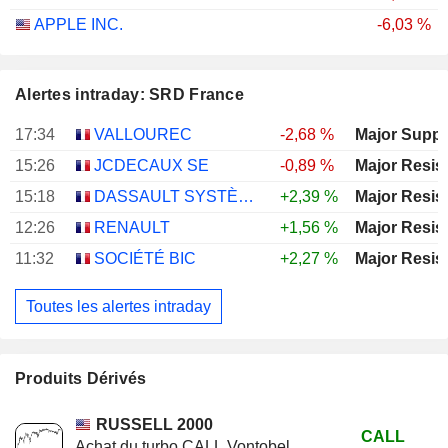
APPLE INC.
-6,03 %
Alertes intraday: SRD France
17:34
VALLOUREC
-2,68 %
Major Suppo
15:26
JCDECAUX SE
-0,89 %
Major Resis
15:18
DASSAULT SYSTÈMES SE
+2,39 %
Major Resis
12:26
RENAULT
+1,56 %
Major Resis
11:32
SOCIÉTÉ BIC
+2,27 %
Major Resis
Toutes les alertes intraday
Produits Dérivés
RUSSELL 2000
CALL
Achat du turbo CALL Vontobel