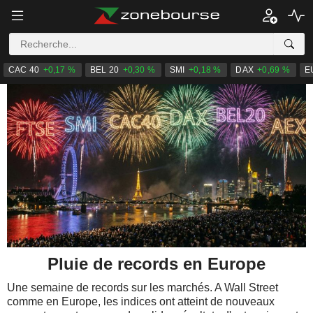
CAC 40
+0,17 %
BEL 20
+0,30 %
SMI
+0,18 %
DAX
+0,69 %
E
Pluie de records en Europe
Une semaine de records sur les marchés. A Wall Street
comme en Europe, les indices ont atteint de nouveaux