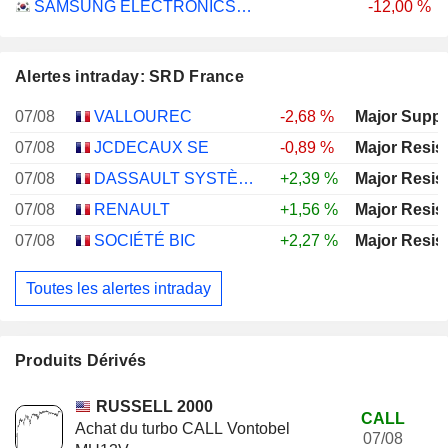
SAMSUNG ELECTRONICS CO., LTD.
-12,00 %
Alertes intraday: SRD France
07/08
VALLOUREC
-2,68 %
Major Suppo
07/08
JCDECAUX SE
-0,89 %
Major Resis
07/08
DASSAULT SYSTÈMES SE
+2,39 %
Major Resis
07/08
RENAULT
+1,56 %
Major Resis
07/08
SOCIÉTÉ BIC
+2,27 %
Major Resis
Toutes les alertes intraday
Produits Dérivés
RUSSELL 2000
CALL
Achat du turbo CALL Vontobel
07/08