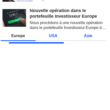
valeurs technologiques et les
semi-conducteurs. Les
Nouvelle opération dans le
inquiétudes sur la soutenabilité
portefeuille Investisseur Europe
des...
Nous procédons à une nouvelle opération
dans le portefeuille Investisseur Europe de
Zonebourse.
Europe
USA
Asie