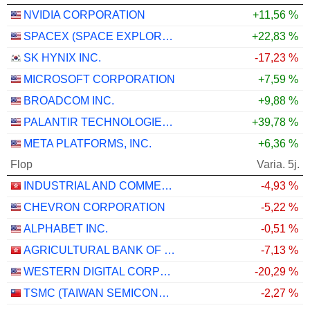
NVIDIA CORPORATION
+11,56 %
SPACEX (SPACE EXPLORATION TECHNOLOGIES)
+22,83 %
SK HYNIX INC.
-17,23 %
MICROSOFT CORPORATION
+7,59 %
BROADCOM INC.
+9,88 %
PALANTIR TECHNOLOGIES INC.
+39,78 %
META PLATFORMS, INC.
+6,36 %
Flop
Varia. 5j.
INDUSTRIAL AND COMMERCIAL BANK OF CHINA LIMITED
-4,93 %
CHEVRON CORPORATION
-5,22 %
ALPHABET INC.
-0,51 %
AGRICULTURAL BANK OF CHINA LIMITED
-7,13 %
WESTERN DIGITAL CORPORATION
-20,29 %
TSMC (TAIWAN SEMICONDUCTOR MANUFACTURING COMPANY)
-2,27 %