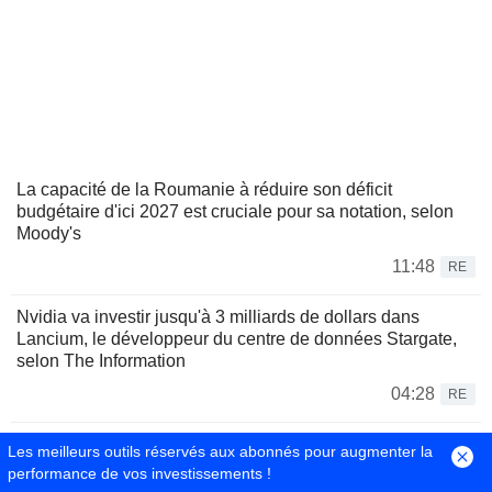
La capacité de la Roumanie à réduire son déficit
budgétaire d'ici 2027 est cruciale pour sa notation, selon
Moody's
11:48
RE
Nvidia va investir jusqu'à 3 milliards de dollars dans
Lancium, le développeur du centre de données Stargate,
selon The Information
04:28
RE
Nvidia s'apprête à investir jusqu'à 3 milliards de dollars
Les meilleurs outils réservés aux abonnés pour augmenter la
dans Lancium, selon The Information
performance de vos investissements !